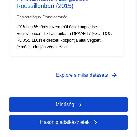
Roussillonban (2015)
Geokatalógus Franciaország
2015-ben 55 fűrészüzem működik Languedoc-
Roussillonban. Ezt a munkát a DRAAF LANGUEDOC-
ROUSSILLON erdészeti központja által végzett
felmérés alapján végezték el.
arrow_forward
Explore similar datasets
Minőség
Hasonló adatkészletek