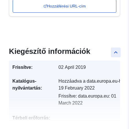
Hozzáférési URL-cím
Kiegészítő információk
keyboard_arrow_up
Frissítve:
02 April 2019
Katalógus-
Hozzáadva a data.europa.eu-hoz:
nyilvántartás:
19 February 2022
Frissítve: data.europa.eu:
01
March 2022
Térbeli erőforrás: