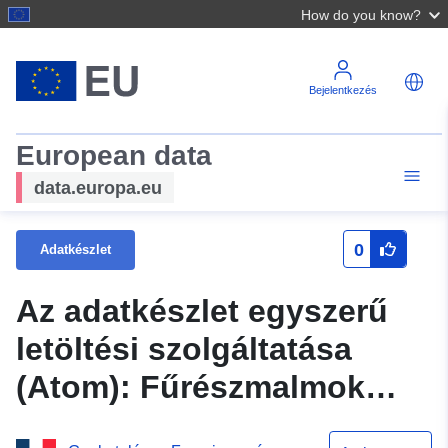
How do you know?
Bejelentkezés
European data
data.europa.eu
0
Adatkészlet
Az adatkészlet egyszerű
letöltési szolgáltatása
(Atom): Fűrészmalmok
Languedoc-Roussillonban