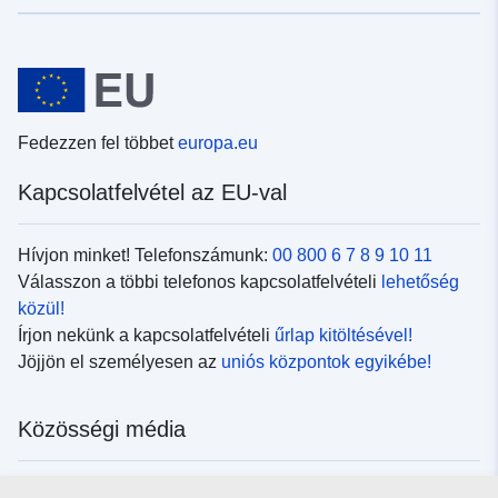
Fedezzen fel többet
europa.eu
Kapcsolatfelvétel az EU-val
Hívjon minket! Telefonszámunk:
00 800 6 7 8 9 10 11
Válasszon a többi telefonos kapcsolatfelvételi
lehetőség
közül!
Írjon nekünk a kapcsolatfelvételi
űrlap kitöltésével!
Jöjjön el személyesen az
uniós központok egyikébe!
Közösségi média
Kövesse az EU
közösségi oldalait!