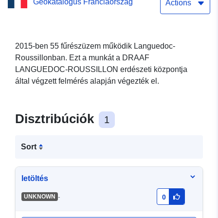
Geokatalógus Franciaország
(2015)
Actions
2015-ben 55 fűrészüzem működik Languedoc-
Roussillonban. Ezt a munkát a DRAAF
LANGUEDOC-ROUSSILLON erdészeti központja
által végzett felmérés alapján végezték el.
Disztribúciók
1
Sort
letöltés
-
UNKNOWN
0