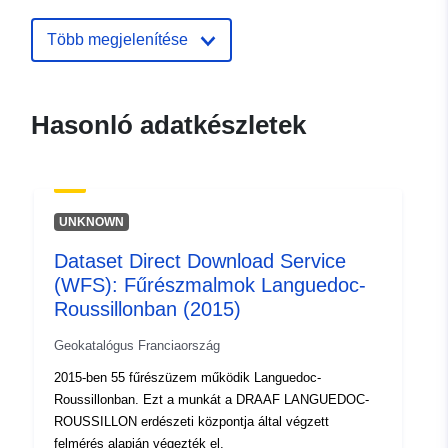
Azonosítók:
http://catalogue.geo-
ide.developpement-
Több megjelenítése
durable.gouv.fr/service/fr-
120066022-atom-e1fa48ba-
7788-4097-9bb2-
Hasonló adatkészletek
88a8e1db3bb9
uriRef:
http://data.europa.eu/88u/dataset/fr
120066022-srv-78cef8eb-44c3-
UNKNOWN
437e-86a6-28bffed683af
Dataset Direct Download Service
Típus:
Erőforrás:
(WFS): Fűrészmalmok Languedoc-
http://inspire.ec.europa.eu/metadat
Roussillonban (2015)
codelist/ResourceType/services
Geokatalógus Franciaország
2015-ben 55 fűrészüzem működik Languedoc-
Roussillonban. Ezt a munkát a DRAAF LANGUEDOC-
ROUSSILLON erdészeti központja által végzett
felmérés alapján végezték el.