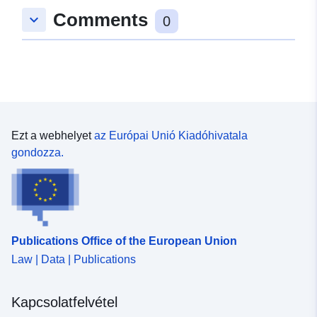
Comments
keyboard_arrow_down
0
Ezt a webhelyet
az Európai Unió Kiadóhivatala
gondozza.
Publications Office of the European Union
Law | Data | Publications
Kapcsolatfelvétel