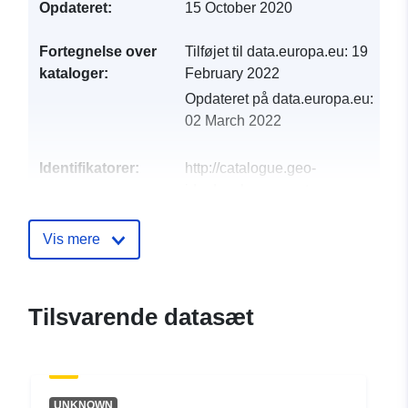
Opdateret:
15 October 2020
Fortegnelse over
Tilføjet til data.europa.eu:
19
kataloger:
February 2022
Opdateret på data.europa.eu:
02 March 2022
Identifikatorer:
http://catalogue.geo-
ide.developpement-
durable.gouv.fr/service/fr-
120066022-wxs-6407ac73-
Vis mere
49ff-4b78-8798-
cb999c815f09
Tilsvarende datasæt
uriRef:
http://data.europa.eu/88u/dataset/fr
120066022-srv-78e085fe-1db9-
43de-81bf-14fa934720dc
UNKNOWN