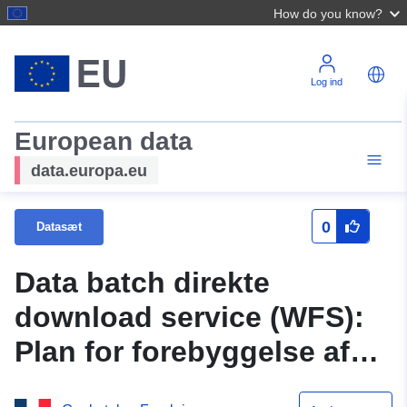
How do you know?
Log ind
European data
data.europa.eu
0
Datasæt
Data batch direkte
download service (WFS):
Plan for forebyggelse af
risici tilbagetrækning og