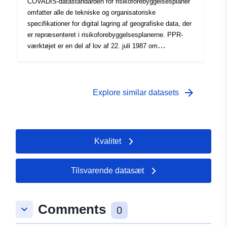
COVADIS-datastandarden for risikoforebyggelsesplaner
omfatter alle de tekniske og organisatoriske
specifikationer for digital lagring af geografiske data, der
er repræsenteret i risikoforebyggelsesplanerne. PPR-
værktøjet er en del af lov af 22. juli 1987 om
organisering af civil sikkerhed, beskyttelse af skovene
mod brande og forebyggelse af større risici. Udviklingen
af et RPP er statens ansvar. Det besluttes af præfekten.
arrow_forward
Explore similar datasets
Kvalitet
Tilsvarende datasæt
Comments
keyboard_arrow_down
0