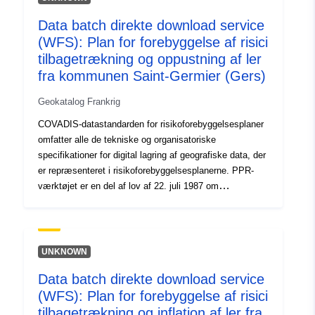
Type:
Ressource:
http://inspire.ec.europa.eu/metadat
Data batch direkte download service
codelist/ResourceType/services
(WFS): Plan for forebyggelse af risici
tilbagetrækning og oppustning af ler
fra kommunen Saint-Germier (Gers)
Geokatalog Frankrig
COVADIS-datastandarden for risikoforebyggelsesplaner
omfatter alle de tekniske og organisatoriske
specifikationer for digital lagring af geografiske data, der
er repræsenteret i risikoforebyggelsesplanerne. PPR-
værktøjet er en del af lov af 22. juli 1987 om
organisering af civil sikkerhed, beskyttelse af skovene
mod brande og forebyggelse af større risici. Udviklingen
af et RPP er statens ansvar. Det besluttes af præfekten.
UNKNOWN
Data batch direkte download service
(WFS): Plan for forebyggelse af risici
tilbagetrækning og inflation af ler fra