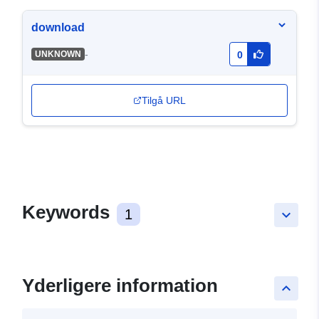
download
-
UNKNOWN
0
Tilgå URL
Keywords
1
keyboard_arrow_down
Yderligere information
keyboard_arrow_up