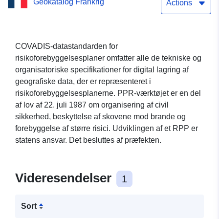
Geokatalog Frankrig
oppustning af ler fra
Actions
kommunen Saint-Brès
(Gers)
COVADIS-datastandarden for
risikoforebyggelsesplaner omfatter alle de tekniske og
organisatoriske specifikationer for digital lagring af
geografiske data, der er repræsenteret i
risikoforebyggelsesplanerne. PPR-værktøjet er en del
af lov af 22. juli 1987 om organisering af civil
sikkerhed, beskyttelse af skovene mod brande og
forebyggelse af større risici. Udviklingen af et RPP er
statens ansvar. Det besluttes af præfekten.
Videresendelser
1
Sort