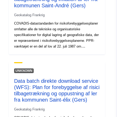
kommunen Saint-André (Gers)
Geokatalog Frankrig
COVADIS-datastandarden for risikoforebyggelsesplaner
omfatter alle de tekniske og organisatoriske
specifikationer for digital lagring af geografiske data, der
er repræsenteret i risikoforebyggelsesplanerne. PPR-
værktøjet er en del af lov af 22. juli 1987 om
organisering af civil sikkerhed, beskyttelse af skovene
mod brande og forebyggelse af større risici. Udviklingen
af et RPP er statens ansvar. Det besluttes af præfekten.
UNKNOWN
Data batch direkte download service
(WFS): Plan for forebyggelse af risici
tilbagetrækning og oppustning af ler
fra kommunen Saint-élix (Gers)
Geokatalog Frankrig