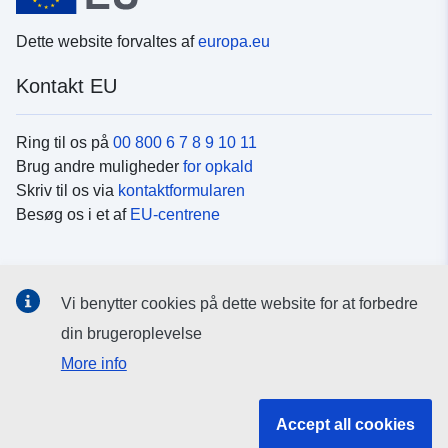
Dette website forvaltes af
europa.eu
Kontakt EU
Ring til os på
00 800 6 7 8 9 10 11
Brug andre muligheder
for opkald
Skriv til os via
kontaktformularen
Besøg os i et af
EU-centrene
Sociale medier
Vi benytter cookies på dette website for at forbedre
Søg efter EU's sider på
sociale medier
din brugeroplevelse
More info
EU-institutioner og -organer
Accept all cookies