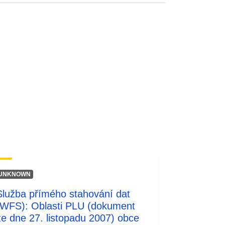
http://inspire.ec.europa.eu/metadata-
codelist/SpatialDataServiceType/do
wnlo...
UNKNOWN
Služba přímého stahování dat
(WFS): Oblasti PLU (dokument
ze dne 27. listopadu 2007) obce