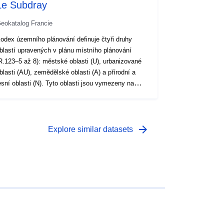
Le Subdray
eokatalog Francie
odex územního plánování definuje čtyři druhy
blastí upravených v plánu místního plánování
R.123–5 až 8): městské oblasti (U), urbanizované
blasti (AU), zemědělské oblasti (A) a přírodní a
esní oblasti (N). Tyto oblasti jsou vymezeny na
ednom nebo více grafických dokumentech. Pro
aždou oblast je připojeno nařízení. Zákon může
tanovit různá pravidla v závislosti na tom, zda účel
tavby souvisí s bydlením, hotelovým ubytováním,
arrow_forward
Explore similar datasets
ancelářemi, obchodem, řemesly, průmyslem,
emědělskými nebo lesnickými operacemi nebo
kladovými funkcemi. Tyto kategorie jsou omezené
čl. R.123–9).Plochy již urbanizované, kde stávající
ebo ve výstavbě veřejná zařízení mají
ostatečnou kapacitu k obsluze budov, které mají
ýt instalovány, jsou klasifikovány jako oblasti U.
řírodní oblasti obce mohou být klasifikovány jako