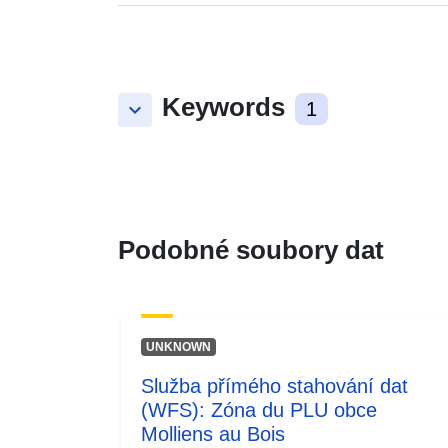
Keywords
keyboard_arrow_down
1
Podobné soubory dat
UNKNOWN
Služba přímého stahování dat
(WFS): Zóna du PLU obce
Molliens au Bois