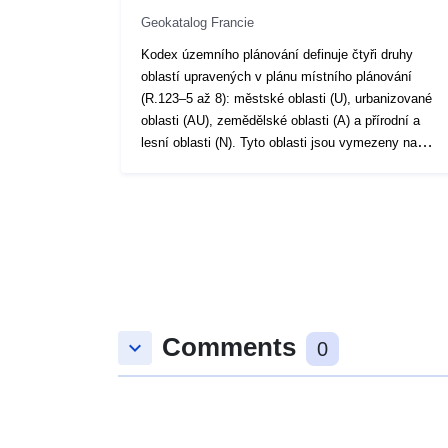
Geokatalog Francie
Kodex územního plánování definuje čtyři druhy
oblastí upravených v plánu místního plánování
(R.123–5 až 8): městské oblasti (U), urbanizované
oblasti (AU), zemědělské oblasti (A) a přírodní a
lesní oblasti (N). Tyto oblasti jsou vymezeny na
jednom nebo více grafických dokumentech. Pro
každou oblast je připojeno nařízení. Zákon může
stanovit různá pravidla v závislosti na tom, zda účel
stavby souvisí s bydlením, hotelovým ubytováním,
kancelářemi, obchodem, řemesly, průmyslem,
zemědělskými nebo lesnickými operacemi nebo
skladovými funkcemi. Tyto kategorie jsou omezené
(čl. R.123–9).Plochy již urbanizované, kde stávající
Comments
nebo ve výstavbě veřejná zařízení mají
keyboard_arrow_down
0
dostatečnou kapacitu k obsluze budov, které mají
být instalovány, jsou klasifikovány jako oblasti U.
Přírodní oblasti obce mohou být klasifikovány jako
zóny AU, které mají být otevřeny pro urbanizaci v