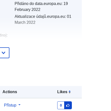
Přidáno do data.europa.eu:
19
February 2022
Aktualizace údajů.europa.eu:
01
March 2022
roj:
:
http://catalogue.geo-
ide.developpement-
durable.gouv.fr/service/fr-
120066022-wxs-678e2815-fd6d-
43ef-af06-9fbede41531b
http://data.europa.eu/88u/dataset/fr-
120066022-srv-78e4244e-83c4-
Actions
Likes
4a60-8bcc-a0ee00d68975
Přístup
0
Datový zdroj: