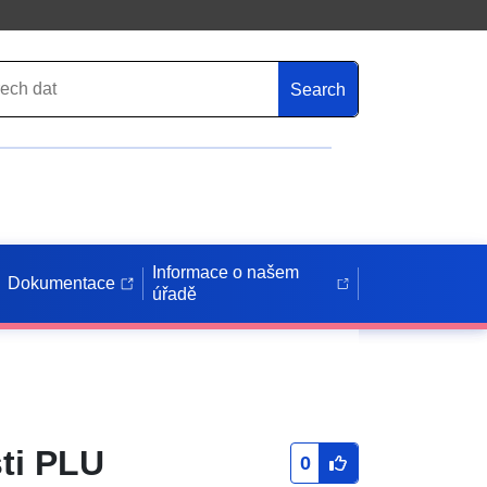
Search
Informace o našem
Dokumentace
úřadě
ti PLU
0