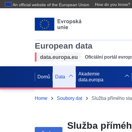
How do you know?
An official website of the European Union
European data
data.europa.eu
Oficiální portál evro
Akademie
Domů
Data
data.europa
Home
Soubory dat
Služba příméh