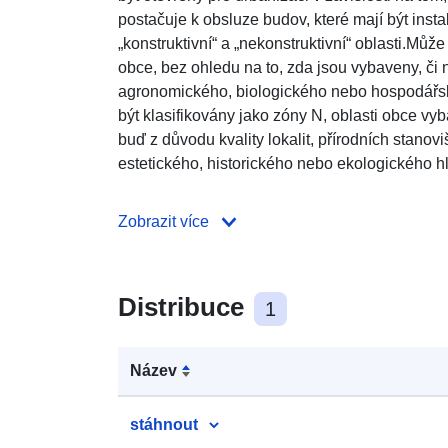
postačuje k obsluze budov, které mají být insta
„konstruktivní“ a „nekonstruktivní“ oblasti.Může
obce, bez ohledu na to, zda jsou vybaveny, či n
agronomického, biologického nebo hospodářs
být klasifikovány jako zóny N, oblasti obce vyb
buď z důvodu kvality lokalit, přírodních stanovi
estetického, historického nebo ekologického hl
Zobrazit více
Distribuce
1
Název
stáhnout