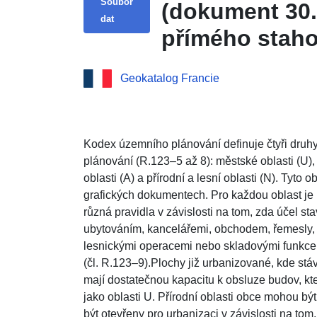
Soubor
(dokument 30
dat
přímého staho
(dokument 30
Geokatalog Francie
Kodex územního plánování definuje čtyři druhy
plánování (R.123–5 až 8): městské oblasti (U)
oblasti (A) a přírodní a lesní oblasti (N). Tyt
grafických dokumentech. Pro každou oblast je 
různá pravidla v závislosti na tom, zda účel s
ubytováním, kancelářemi, obchodem, řemesly
lesnickými operacemi nebo skladovými funkce
(čl. R.123–9).Plochy již urbanizované, kde stá
mají dostatečnou kapacitu k obsluze budov, kter
jako oblasti U. Přírodní oblasti obce mohou být
být otevřeny pro urbanizaci v závislosti na tom,