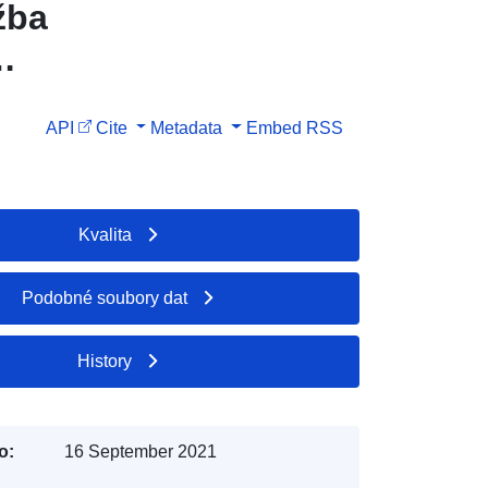
žba
API
Cite
Metadata
Embed
RSS
Kvalita
Podobné soubory dat
History
o:
16 September 2021