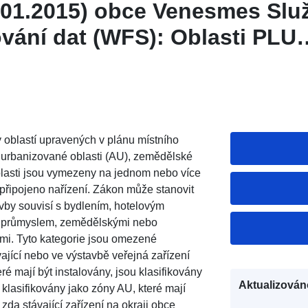
.01.2015) obce Venesmes Slu
vání dat (WFS): Oblasti PLU
.01.2015) obce Venesmes
 oblastí upravených v plánu místního
, urbanizované oblasti (AU), zemědělské
o oblasti jsou vymezeny na jednom nebo více
připojeno nařízení. Zákon může stanovit
tavby souvisí s bydlením, hotelovým
, průmyslem, zemědělskými nebo
mi. Tyto kategorie jsou omezené
vající nebo ve výstavbě veřejná zařízení
é mají být instalovány, jsou klasifikovány
Aktualizován
 klasifikovány jako zóny AU, které mají
 zda stávající zařízení na okraji obce