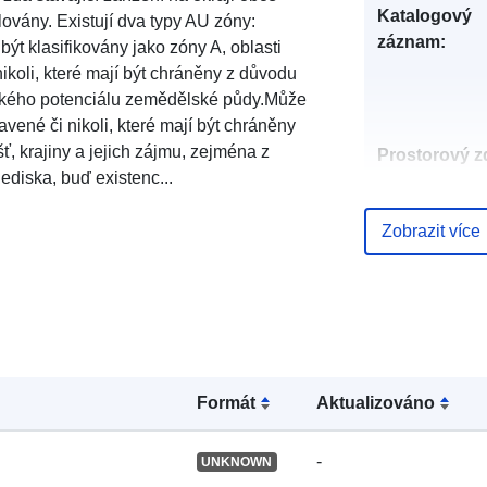
Katalogový
lovány. Existují dva typy AU zóny:
záznam:
 být klasifikovány jako zóny A, oblasti
ikoli, které mají být chráněny z důvodu
kého potenciálu zemědělské půdy.Může
avené či nikoli, které mají být chráněny
šť, krajiny a jejich zájmu, zejména z
Prostorový zd
ediska, buď existenc...
Identifikátory
Zobrazit více
uriRef:
Formát
Aktualizováno
-
UNKNOWN
Typ: