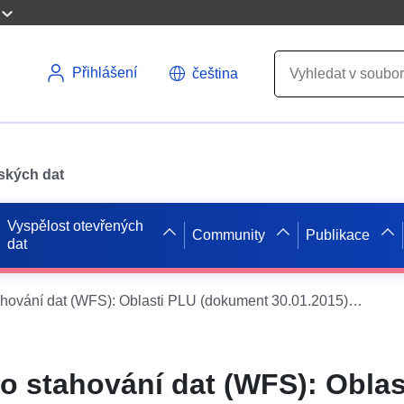
Přihlášení
čeština
pských dat
Vyspělost otevřených
Community
Publikace
dat
Služba přímého stahování dat (WFS): Oblasti PLU (dokument 30.01.2015) obce Venesmes Služba přímého stahování dat (WFS): Oblasti PLU (dokument 30.01.2015) obce Venesmes
o stahování dat (WFS): Oblas