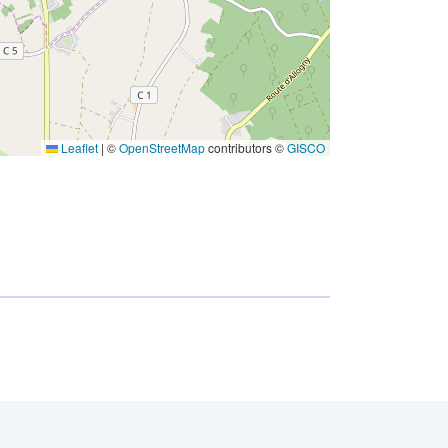
Leaflet
|
©
OpenStreetMap
contributors ©
GISCO