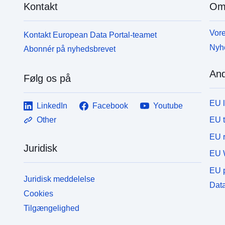
Kontakt
Om
Vore
Kontakt European Data Portal-teamet
Nyh
Abonnér på nyhedsbrevet
And
Følg os på
EU 
LinkedIn
Facebook
Youtube
EU 
Other
EU r
Juridisk
EU 
EU p
Juridisk meddelelse
Data
Cookies
Tilgængelighed