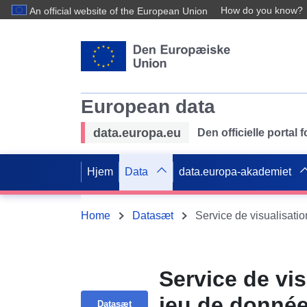
How do you know?
An official website of the European Union
European data
data.europa.eu
Den officielle portal
Hjem
Data
data.europa-akademiet
Home
Datasæt
Service de vi
jeu de donnée
Datasæt