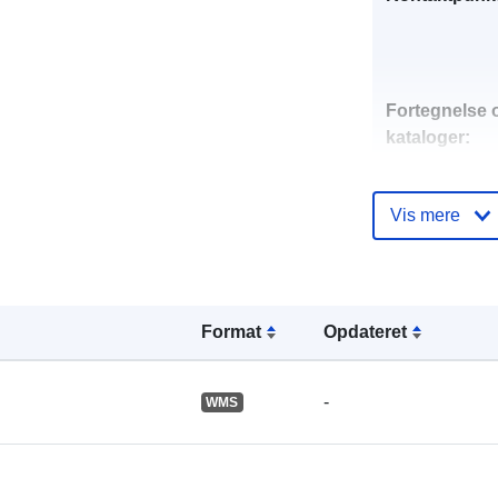
Fortegnelse 
kataloger:
Vis mere
Fysiske:
Format
Opdateret
-
WMS
Rumlig