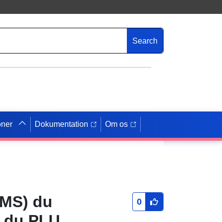
Search
oner
Dokumentation
Om os
WMS) du
0
s du PLU