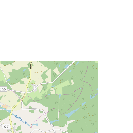
r:
http://catalogue.geo-
ide.developpement-
durable.gouv.fr/service/fr-
120066022-wxs-085034f8-3c60-
4415-b962-e188b135222f
http://data.europa.eu/88u/dataset/fr-
120066022-srv-7ca572a5-aa9c-
4a11-8bba-adfd5984acce
Ressource:
http://inspire.ec.europa.eu/metadata-
codelist/SpatialDataServiceType/vie
w