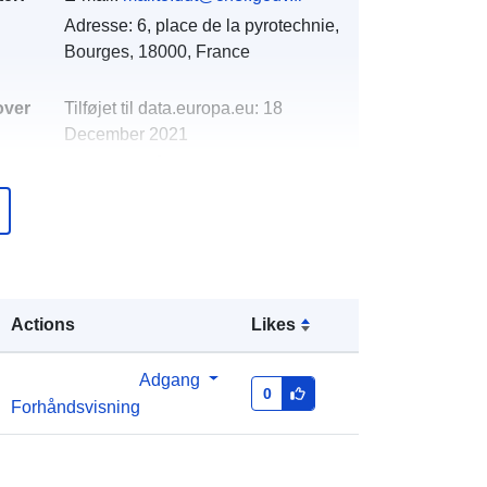
Adresse:
6, place de la pyrotechnie,
Bourges, 18000, France
over
Tilføjet til data.europa.eu:
18
December 2021
Opdateret på data.europa.eu:
01
October 2022
Koordinater:
[ [ 2.15149641,
47.18518066 ], [ 2.15149641,
47.21041107 ], [ 2.18629813,
Actions
Likes
47.21041107 ], [ 2.18629813,
47.18518066 ], [ 2.15149641,
47.18518066 ] ]
Adgang
0
Forhåndsvisning
Type:
Polygon