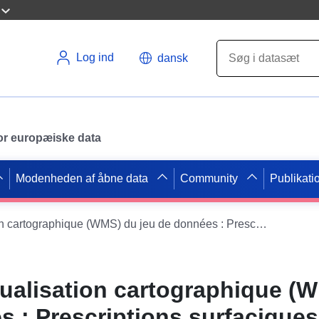
Log ind
dansk
 for europæiske data
Modenheden af åbne data
Community
Publikati
Service de visualisation cartographique (WMS) du jeu de données : Prescriptions surfaciques du PLU (doc. du 17.06.2013) de la commune de Vignoux-sur-Barangeon
sualisation cartographique (
s : Prescriptions surfacique