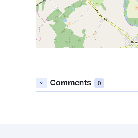
Comments
keyboard_arrow_down
0