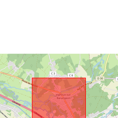
ressource:
Identifikatore
uriRef:
Type: