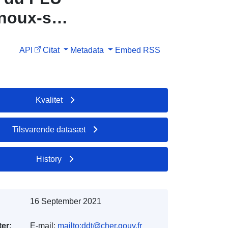
noux-sur-
API
Citat
Metadata
Embed
RSS
Kvalitet
Tilsvarende datasæt
History
16 September 2021
er:
E-mail:
mailto:ddt@cher.gouv.fr