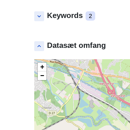
Keywords
keyboard_arrow_down
2
Datasæt omfang
keyboard_arrow_up
+
−