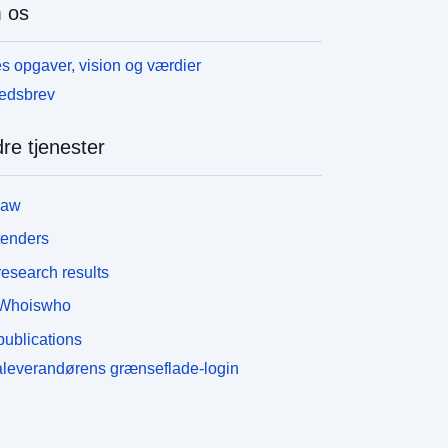
 os
s opgaver, vision og værdier
edsbrev
re tjenester
law
tenders
esearch results
Whoiswho
ublications
leverandørens grænseflade-login