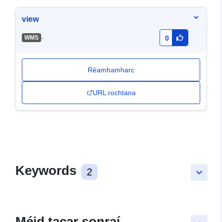
view
-
WMS
0
Réamhamharc
URL rochtana
Keywords
2
keyboard_arrow_down
Méid tacar sonraí