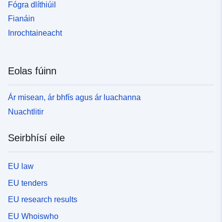
Fógra dlíthiúil
Fianáin
Inrochtaineacht
Eolas fúinn
Ár misean, ár bhfís agus ár luachanna
Nuachtlitir
Seirbhísí eile
EU law
EU tenders
EU research results
EU Whoiswho