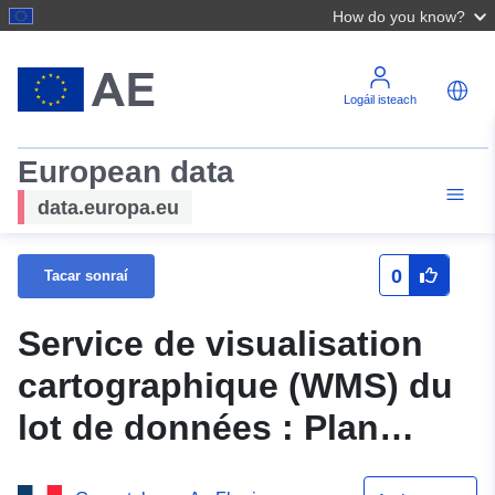
How do you know?
Logáil isteach
European data
data.europa.eu
0
Tacar sonraí
Service de visualisation
cartographique (WMS) du
lot de données : Plan
d'occupation des sols de