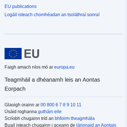
EU publications
Logáil isteach chomhéadan an tsoláthraí sonraí
Faigh amach níos mó ar
europa.eu
Teagmháil a dhéanamh leis an Aontas
Eorpach
Glaoigh orainn ar
00 800 6 7 8 9 10 11
Úsáid roghanna
gutháin eile
Scríobh chugainn tríd an
bhfoirm theagmhála
Buail isteach chugainn i gceann de
lárionaid an Aontais