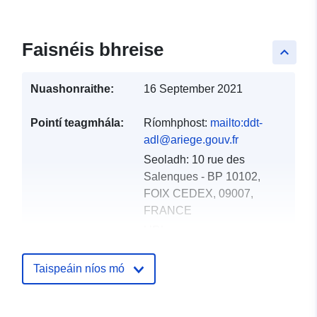
Faisnéis bhreise
keyboard_arrow_up
Nuashonraithe:
16 September 2021
Pointí teagmhála:
Ríomhphost:
mailto:ddt-
adl@ariege.gouv.fr
Seoladh:
10 rue des
Salenques - BP 10102,
FOIX CEDEX, 09007,
FRANCE
URL:
http://www.ariege.gouv.fr/
Taispeáin níos mó
Taifead Catalóige:
Curtha le data.europa.eu:
18
December 2021