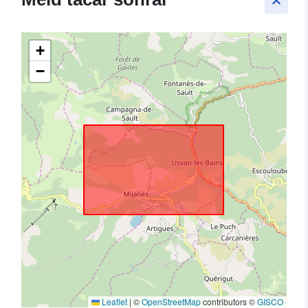
keyboard_arrow_up
+
−
Leaflet
|
©
OpenStreetMap
contributors ©
GISCO