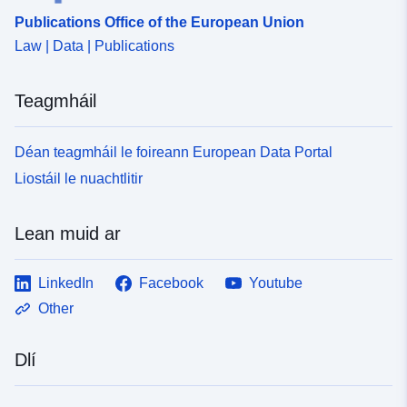
durable.gouv.fr/service/fr-
Publications Office of the European Union
120066022-wxs-5f94cfc2-
16db-4487-804c-
Law | Data | Publications
0be3c65b4f02
Teagmháil
uriRef:
http://data.europa.eu/88u/dataset/fr
120066022-srv-7ccb7a4f-d895-
Déan teagmháil le foireann European Data Portal
41f9-898c-75e4563adda1
Liostáil le nuachtlitir
Clóscríobh:
Acmhainn:
http://inspire.ec.europa.eu/metadat
Lean muid ar
codelist/SpatialDataServiceType/
LinkedIn
Facebook
Youtube
Other
Dlí