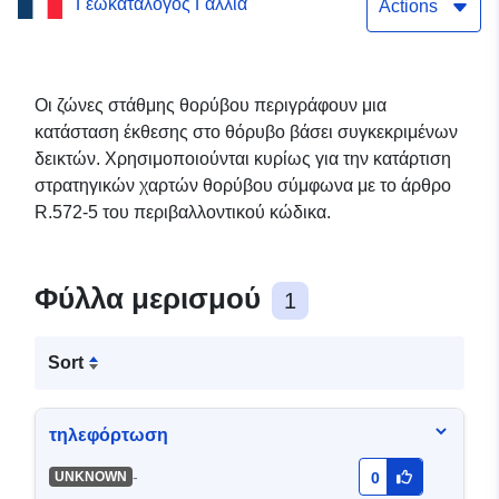
Γεωκατάλογος Γαλλία
χαρτών θορύβου του
Actions
σιδηροδρομικού δικτύου
του διαμερίσματος Hauts
Οι ζώνες στάθμης θορύβου περιγράφουν μια
κατάσταση έκθεσης στο θόρυβο βάσει συγκεκριμένων
de Seine
δεικτών. Χρησιμοποιούνται κυρίως για την κατάρτιση
στρατηγικών χαρτών θορύβου σύμφωνα με το άρθρο
R.572-5 του περιβαλλοντικού κώδικα.
Φύλλα μερισμού
1
Sort
τηλεφόρτωση
-
UNKNOWN
0