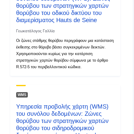
Τύπος:
Πόρος:
θορύβου των στρατηγικών χαρτών
http://inspire.ec.europa.eu/metadat
θορύβου του οδικού δικτύου του
codelist/ResourceType/services
διαμερίσματος Hauts de Seine
Γεωκατάλογος Γαλλία
Οι ζώνες στάθμης θορύβου περιγράφουν μια κατάσταση
έκθεσης στο θόρυβο βάσει συγκεκριμένων δεικτών.
Χρησιμοποιούνται κυρίως για την κατάρτιση
στρατηγικών χαρτών θορύβου σύμφωνα με το άρθρο
R.572-5 του περιβαλλοντικού κώδικα.
WMS
Υπηρεσία προβολής χάρτη (WMS)
του συνόλου δεδομένων: Ζώνες
θορύβου των στρατηγικών χαρτών
θορύβου του σιδηροδρομικού