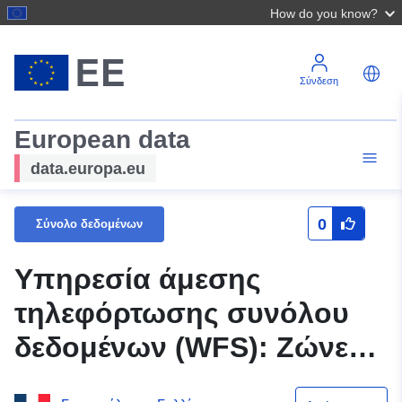
How do you know?
Σύνδεση
European data
data.europa.eu
0
Σύνολο δεδομένων
Υπηρεσία άμεσης
τηλεφόρτωσης συνόλου
δεδομένων (WFS): Ζώνες
θορύβου των στρατηγικών