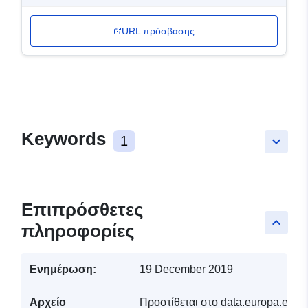
URL πρόσβασης
Keywords
1
keyboard_arrow_down
Επιπρόσθετες
keyboard_arrow_up
πληροφορίες
Ενημέρωση:
19 December 2019
Αρχείο
Προστίθεται στο data.europa.eu:
1