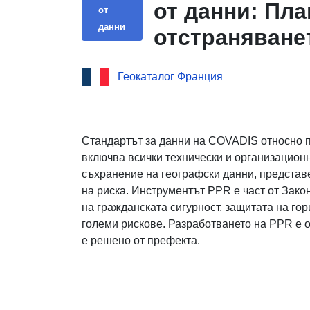
от данни: Пла
от
данни
отстраняванет
община Marest
Геокаталог Франция
Стандартът за данни на COVADIS относно п
включва всички технически и организацио
съхранение на географски данни, представ
на риска. Инструментът PPR е част от Закон
на гражданската сигурност, защитата на го
големи рискове. Разработването на PPR е о
е решено от префекта.