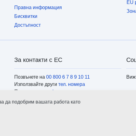
EU p
Правна информация
Зон
Бисквитки
Достъпност
За контакти с ЕС
Со
Позвънете на
00 800 6 7 8 9 10 11
Виж
Използвайте други
тел. номера
Пишете ни чрез
формуляра за контакти
Посетете ни в
центровете на ЕС
Инс
 за да подобрим вашата работа като
ърс