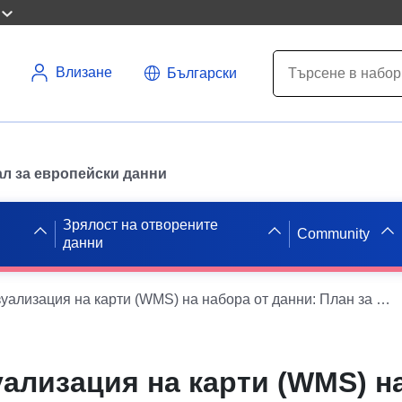
Влизане
Български
л за европейски данни
Зрялост на отворените
Community
данни
Услуга за визуализация на карти (WMS) на набора от данни: План за предотвратяване на отстраняването и подуването на глините на община Marestaing (Gers)
уализация на карти (WMS) н