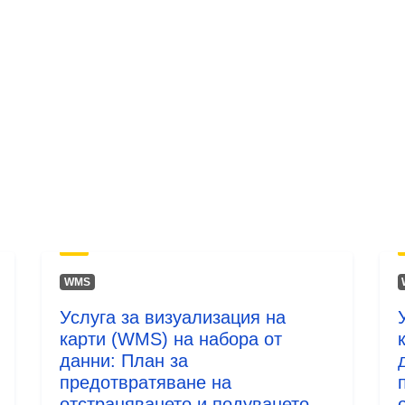
uriRef:
Тип:
WMS
Услуга за визуализация на
карти (WMS) на набора от
данни: План за
предотвратяване на
отстраняването и подуването