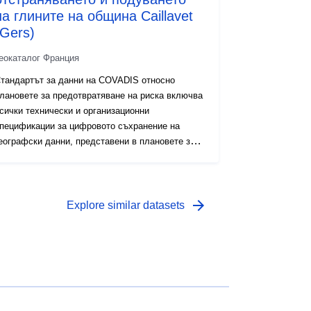
на глините на община Caillavet
(Gers)
еокаталог Франция
тандартът за данни на COVADIS относно
лановете за предотвратяване на риска включва
сички технически и организационни
пецификации за цифровото съхранение на
еографски данни, представени в плановете за
редотвратяване на риска. Инструментът PPR е
аст от Закона от 22 юли 1987 г. за
рганизацията на гражданската сигурност,
ащитата на горите от пожари и
arrow_forward
Explore similar datasets
редотвратяването на големи рискове.
азработването на PPR е от компетентността на
ържавата. Това е решено от префекта.
тандартът за данни на COVADIS относно
лановете за предотвратяване на риска включва
сички технически и организационни
пецификации за цифровото съхранение на