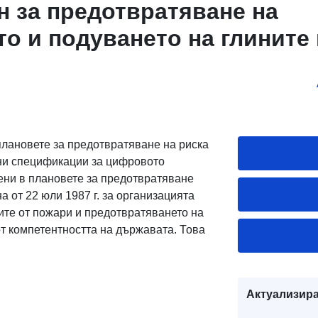
н за предотвратяване на
о и подуването на глините 
aing (Gers)
лановете за предотвратяване на риска
нни спецификации за цифровото
ени в плановете за предотвратяване
а от 22 юли 1987 г. за организацията
рите от пожари и предотвратяването на
т компетентността на държавата. Това
Актуализира