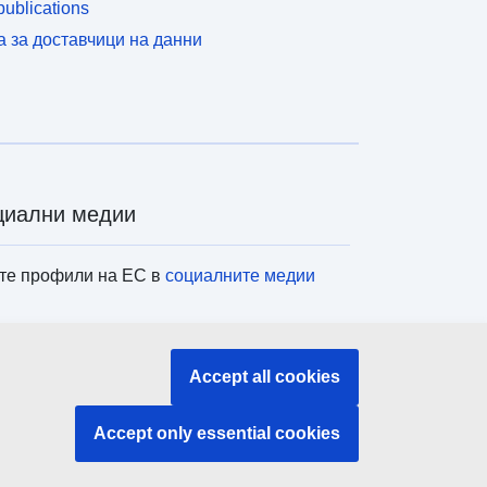
ublications
а за доставчици на данни
циални медии
те профили на ЕС в
социалните медии
титуции и органи на ЕС
Accept all cookies
ене на всички институции и органи на ЕС
Accept only essential cookies