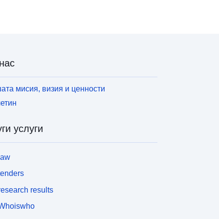
еографски данни, представени в плановете за
редотвратяване на риска. Инструментът PPR е
аст от Закона от 22 юли 1987 г. за
рганизацията на гражданската сигурност,
ащитата на горите от пожари и
нас
редотвратяването на големи рискове.
азработването на PPR е от компетентността на
ържавата. Това е решено от префекта.
ата мисия, визия и ценности
етин
ги услуги
law
tenders
esearch results
Whoiswho