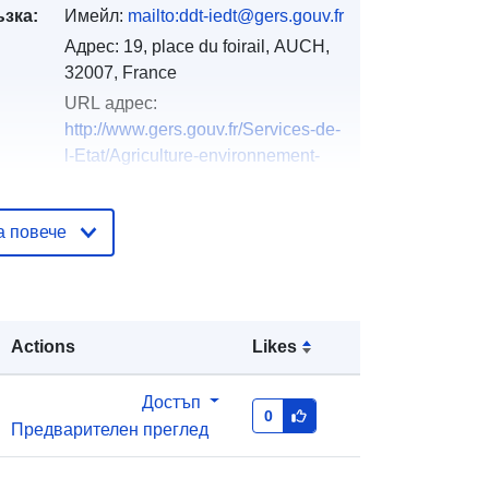
ъзка:
Имейл:
mailto:ddt-iedt@gers.gouv.fr
Адрес:
19, place du foirail, AUCH,
32007, France
URL адрес:
http://www.gers.gouv.fr/Services-de-
l-Etat/Agriculture-environnement-
amenag...
а повече
Добавено към data.europa.eu:
18
December 2021
Актуализирана на data.europa.eu:
01 October 2022
Actions
Likes
тор
http://catalogue.geo-
Достъп
ide.developpement-
0
Предварителен преглед
durable.gouv.fr/service/fr-
120066022-wxs-5eb12bdc-91da-
4a41-811c-39e141214b81