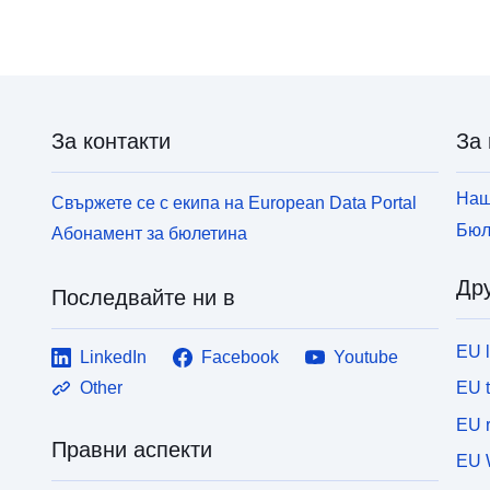
г
п
ч
о
з
За контакти
За 
п
Р
д
Наш
Свържете се с екипа на European Data Portal
Бюл
Абонамент за бюлетина
Дру
Последвайте ни в
EU 
LinkedIn
Facebook
Youtube
EU 
Other
EU r
Правни аспекти
EU 