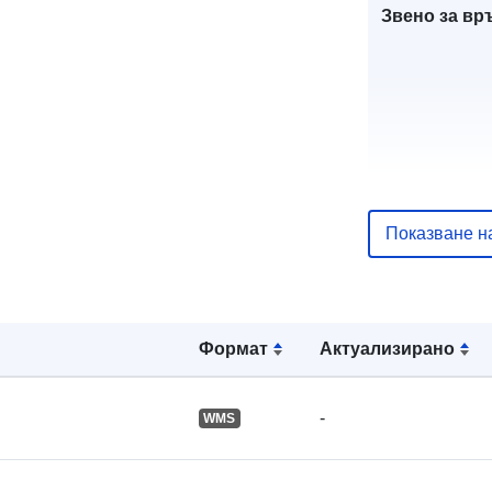
Звено за вр
Показване н
Каталожен
запис:
Формат
Актуализирано
Идентифика
и:
-
WMS