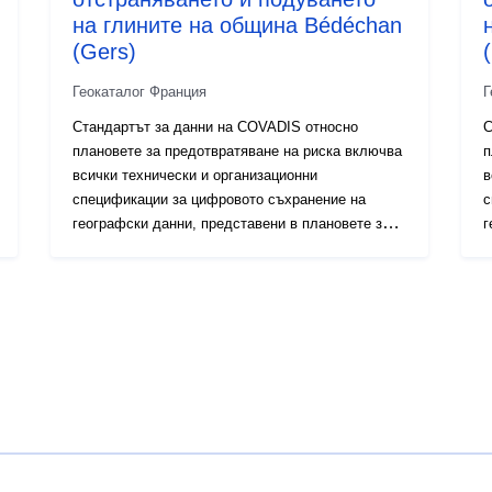
на глините на община Bédéchan
(Gers)
Геокаталог Франция
Г
Стандартът за данни на COVADIS относно
С
плановете за предотвратяване на риска включва
п
всички технически и организационни
в
спецификации за цифровото съхранение на
с
географски данни, представени в плановете за
г
предотвратяване на риска. Инструментът PPR е
п
част от Закона от 22 юли 1987 г. за
ч
организацията на гражданската сигурност,
о
защитата на горите от пожари и
з
предотвратяването на големи рискове.
п
Разработването на PPR е от компетентността на
Р
държавата. Това е решено от префекта.
д
С
п
в
с