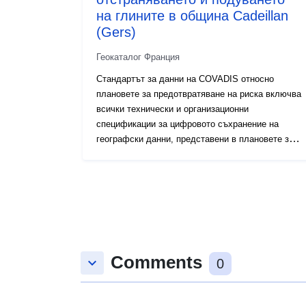
на глините в община Cadeillan
(Gers)
Геокаталог Франция
Стандартът за данни на COVADIS относно
плановете за предотвратяване на риска включва
всички технически и организационни
спецификации за цифровото съхранение на
географски данни, представени в плановете за
предотвратяване на риска. Инструментът PPR е
част от Закона от 22 юли 1987 г. за
организацията на гражданската сигурност,
защитата на горите от пожари и
предотвратяването на големи рискове.
Разработването на PPR е от компетентността на
държавата. Това е решено от префекта.
Comments
Стандартът за данни на COVADIS относно
keyboard_arrow_down
0
плановете за предотвратяване на риска включва
всички технически и организационни
спецификации за цифровото съхранение на