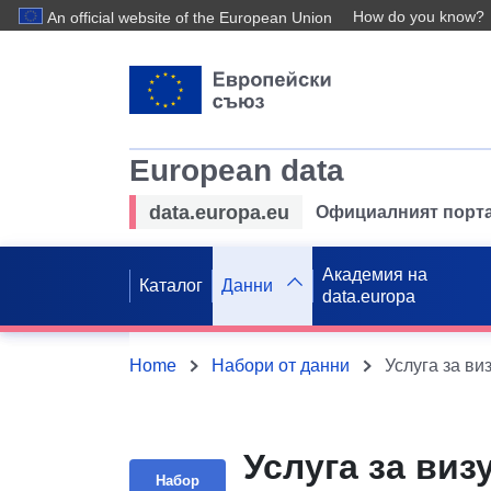
How do you know?
An official website of the European Union
European data
data.europa.eu
Официалният порта
Академия на
Каталог
Данни
data.europa
Home
Набори от данни
Услуга за виз
Набор