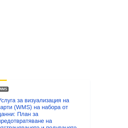
http://data.europa.eu/88u/dataset/fr-
120066022-srv-7cdb8e35-2bdb-
4d1b-b76d-1617175d10d5
Ресурси:
http://inspire.ec.europa.eu/metadata-
codelist/SpatialDataServiceType/vie
w
WMS
Услуга за визуализация на
карти (WMS) на набора от
данни: План за
предотвратяване на
отстраняването и подуването