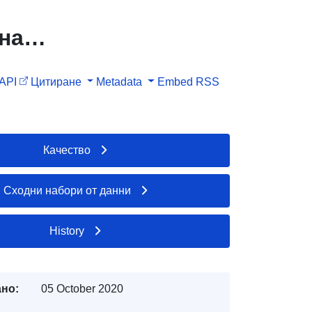
на
API
Цитиране
Metadata
Embed
RSS
Качество
Сходни набори от данни
History
но:
05 October 2020