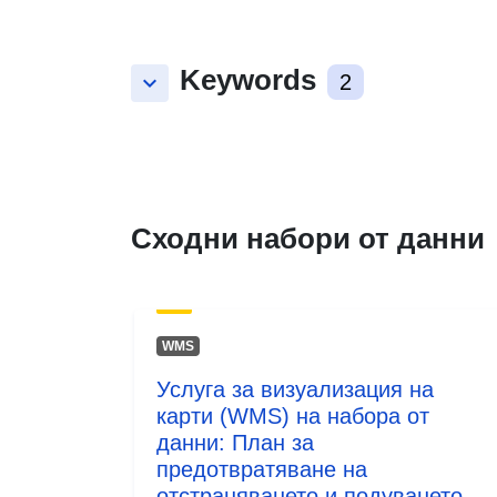
Keywords
keyboard_arrow_down
2
Сходни набори от данни
WMS
Услуга за визуализация на
карти (WMS) на набора от
данни: План за
предотвратяване на
отстраняването и подуването