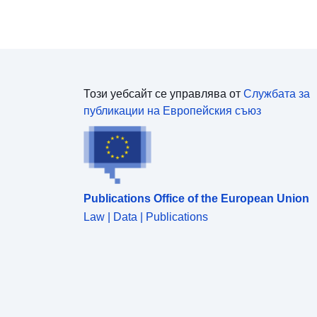
географски данни, представени в плановете за
предотвратяване на риска. Инструментът PPR е
част от Закона от 22 юли 1987 г. за
организацията на гражданската сигурност,
защитата на горите от пожари и
предотвратяването на големи рискове.
Този уебсайт се управлява от
Службата за
Разработването на PPR е от компетентността на
публикации на Европейския съюз
държавата. Това е решено от префекта.
Publications Office of the European Union
Law | Data | Publications