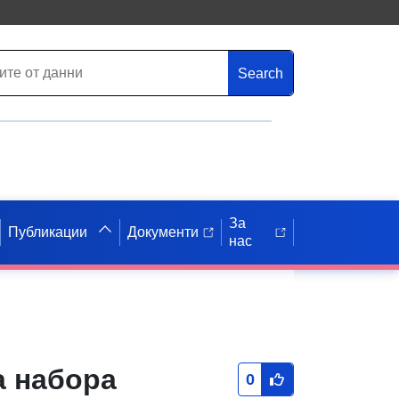
Search
За
Публикации
Документи
нас
а набора
0