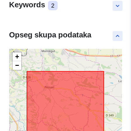
Keywords
2
keyboard_arrow_down
Opseg skupa podataka
keyboard_arrow_up
+
−