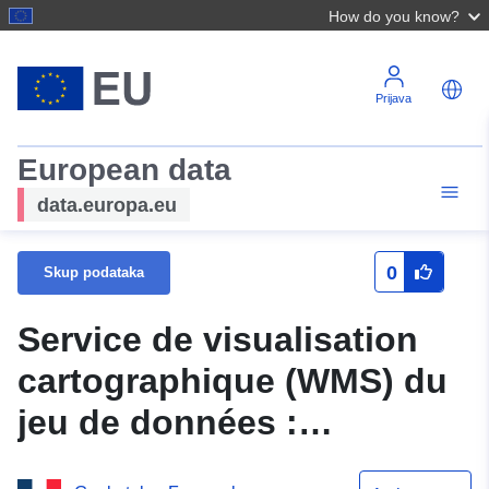
How do you know?
Prijava
European data
data.europa.eu
0
Skup podataka
Service de visualisation
cartographique (WMS) du
jeu de données :
N_PERIMETRE_PPRN_20140