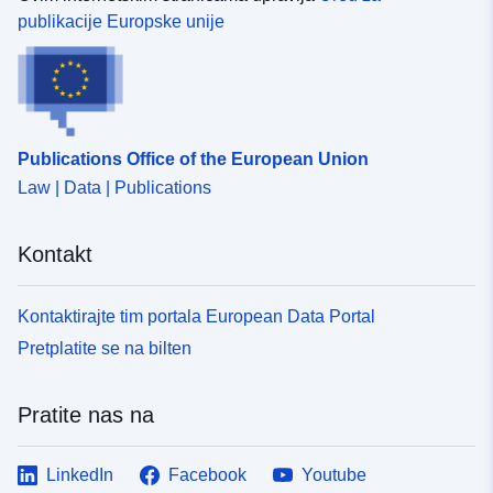
Prostorni resurs:
publikacije Europske unije
Identifikatori:
http://catalogue.geo-
ide.developpement-
durable.gouv.fr/service/fr-
120066022-wxs-ca5d0c54-
Publications Office of the European Union
74f8-4401-b7f6-
d59460ac7103
Law | Data | Publications
uriRef:
http://data.europa.eu/88u/dataset/fr
Kontakt
120066022-srv-7d04f041-8681-
4689-85b5-0c5746da0412
Kontaktirajte tim portala European Data Portal
Tip:
Resurs:
Pretplatite se na bilten
http://inspire.ec.europa.eu/metadat
codelist/ResourceType/services
Pratite nas na
LinkedIn
Facebook
Youtube