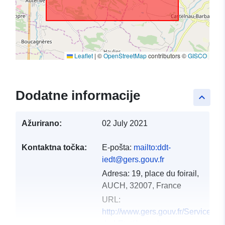
Leaflet
|
©
OpenStreetMap
contributors ©
GISCO
Dodatne informacije
keyboard_arrow_up
Ažurirano:
02 July 2021
Kontaktna točka:
E-pošta:
mailto:ddt-
iedt@gers.gouv.fr
Adresa:
19, place du foirail,
AUCH, 32007, France
URL:
http://www.gers.gouv.fr/Services-
de-l-Etat/Agriculture-