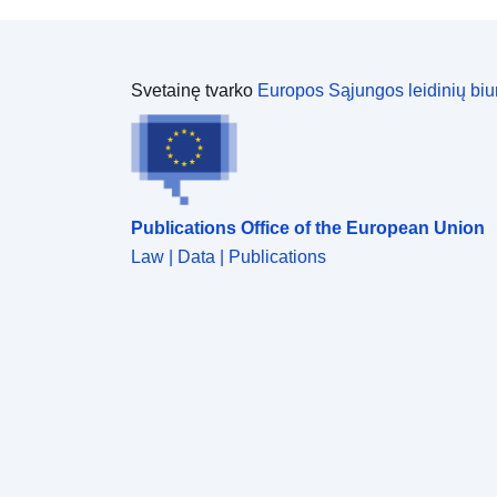
riziką arba sukelti naujų, pateiktų draudimai ar
nurodymai (žr. Aplinkos kodekso L562–1 straipsnį).
Tai paskutinė kategorija taikoma tik natūralioms
RPP.
Svetainę tvarko
Europos Sąjungos leidinių biu
Publications Office of the European Union
Law | Data | Publications