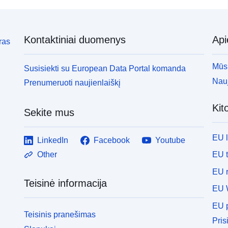
R
riziką arba sukelti naujų, pateiktų draudimai ar
nurodymai (žr. Aplinkos kodekso L562–1 straipsnį).
Tai paskutinė kategorija taikoma tik natūralioms
Kontaktiniai duomenys
Ap
RPP.
ras
Mūsų
Susisiekti su European Data Portal komanda
Nauj
Prenumeruoti naujienlaiškį
Kit
Sekite mus
EU 
LinkedIn
Facebook
Youtube
EU 
Other
EU r
Teisinė informacija
EU 
EU p
Teisinis pranešimas
Pris