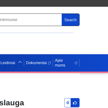
Search
Apie
Leidiniai
Dokumentai
mums
aslauga
0