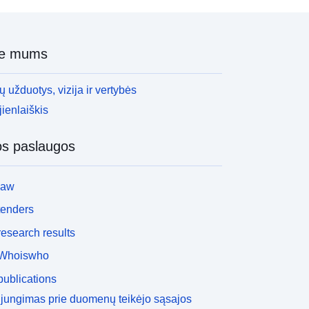
PP.
ie mums
 užduotys, vizija ir vertybės
ienlaiškis
os paslaugos
law
tenders
esearch results
Whoiswho
ublications
ijungimas prie duomenų teikėjo sąsajos