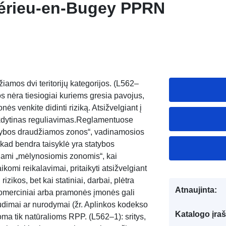
érieu-en-Bugey PPRN
amos dvi teritorijų kategorijos. (L562–
urios nėra tiesiogiai kuriems gresia pavojus,
nės venkite didinti riziką. Atsižvelgiant į
 vykdytinas reguliavimas.Reglamentuose
tatybos draudžiamos zonos“, vadinamosios
r kad bendra taisyklė yra statybos
inami „mėlynosiomis zonomis“, kai
ikomi reikalavimai, pritaikyti atsižvelgiant
rizikos, bet kai statiniai, darbai, plėtra
Atnaujinta:
komerciniai arba pramonės įmonės gali
raudimai ar nurodymai (žr. Aplinkos kodekso
Katalogo įraš
oma tik natūralioms RPP. (L562–1): sritys,