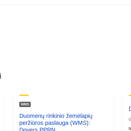
i
WMS
Duomenų rinkinio žemėlapių
G
peržiūros paslauga (WMS):
Dovers PPRN
N