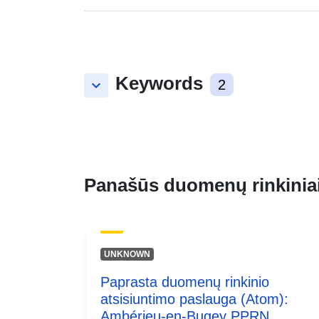
Keywords
keyboard_arrow_down
2
Panašūs duomenų rinkinia
UNKNOWN
Paprasta duomenų rinkinio
atsisiuntimo paslauga (Atom):
Ambérieu-en-Bugey PPRN