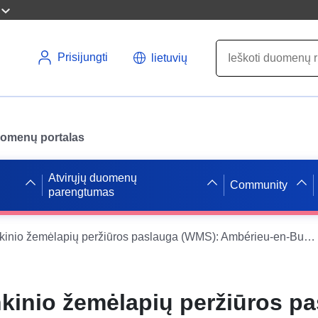
Prisijungti
lietuvių
uomenų portalas
Atvirųjų duomenų
Community
parengtumas
Duomenų rinkinio žemėlapių peržiūros paslauga (WMS): Ambérieu-en-Bugey PPRN
kinio žemėlapių peržiūros p