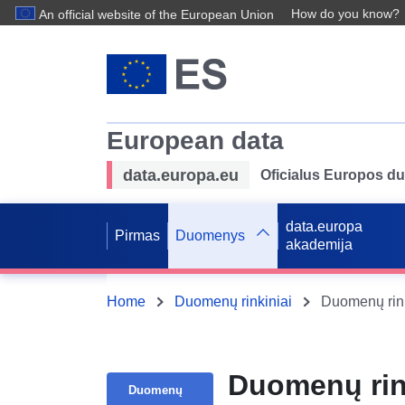
How do you know?
An official website of the European Union
European data
data.europa.eu
Oficialus Europos d
data.europa
Pirmas
Duomenys
akademija
Home
Duomenų rinkiniai
Duomenų rin
Duomenų