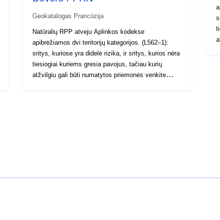
a
Geokatalogas Prancūzija
s
t
Natūralių RPP atveju Aplinkos kodekse
a
apibrėžiamos dvi teritorijų kategorijos. (L562–1):
d
sritys, kuriose yra didelė rizika, ir sritys, kurios nėra
te
tiesiogiai kuriems gresia pavojus, tačiau kurių
r
atžvilgiu gali būti numatytos priemonės venkite
t
didinti riziką. Atsižvelgiant į pavojaus lygį,
v
kiekvienai teritorijai taikoma: vykdytinas
t
reguliavimas. Reglamentuose paprastai išskiriamos
d
trys zonų rūšys: 1 – „Statybos draudžiamos zonos“,
„
vadinamosios „raudonos zonos“, kai lygis D’aléa yra
vidutin
tvirtas ir kad bendra taisyklė yra statybos
p
draudimas; 2 „sritys“ taikomi reikalavimai, vadinami
t
„mėlynosiomis zonomis“, kai pavojaus lygis yra
p
vidutinis ir kad projektams taikomi reikalavimai,
k
pritaikyti atsižvelgiant į emisijos rūšį; 3- Plotas nėra
ri
tiesiogiai veikiami rizikos, bet kai statiniai, darbai,
n
plėtra arba žemės ūkis, miškininkystė, amatininkai,
Tai paskutinė kateg
komerciniai arba pramonės įmonės gali padidinti