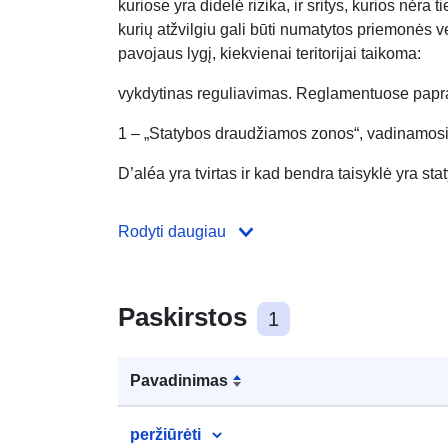
kuriose yra didelė rizika, ir sritys, kurios nėra 
kurių atžvilgiu gali būti numatytos priemonės ven
pavojaus lygį, kiekvienai teritorijai taikoma:
vykdytinas reguliavimas. Reglamentuose papras
1 – „Statybos draudžiamos zonos“, vadinamosio
D’aléa yra tvirtas ir kad bendra taisyklė yra stat
Rodyti daugiau
Paskirstos
1
Pavadinimas
peržiūrėti