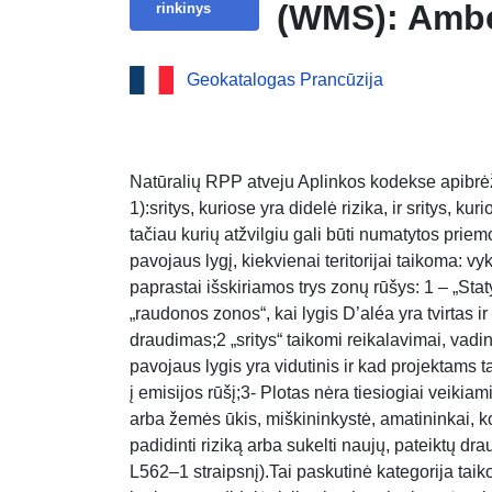
(WMS): Amb
rinkinys
Geokatalogas Prancūzija
Natūralių RPP atveju Aplinkos kodekse apibrėži
1):sritys, kuriose yra didelė rizika, ir sritys, k
tačiau kurių atžvilgiu gali būti numatytos priemo
pavojaus lygį, kiekvienai teritorijai taikoma:
paprastai išskiriamos trys zonų rūšys: 1 – „S
„raudonos zonos“, kai lygis D’aléa yra tvirtas i
draudimas;2 „sritys“ taikomi reikalavimai, vad
pavojaus lygis yra vidutinis ir kad projektams ta
į emisijos rūšį;3- Plotas nėra tiesiogiai veikiami 
arba žemės ūkis, miškininkystė, amatininkai, 
padidinti riziką arba sukelti naujų, pateiktų d
L562–1 straipsnį).Tai paskutinė kategorija taik