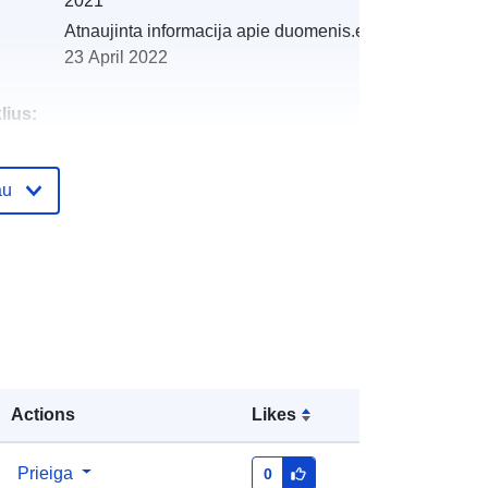
2021
Atnaujinta informacija apie duomenis.europa.eu:
23 April 2022
lius:
i:
http://descartes-dev.cete-
au
mediterranee.i2/service/fr-
120066022-wxs-d40dffa1-3f99-
4d2e-b439-418034c1d655
http://data.europa.eu/88u/dataset/fr-
120066022-srv-7d0c3146-b104-
444e-acef-9606b28817b1
Išteklius:
Actions
Likes
http://inspire.ec.europa.eu/metadata-
codelist/SpatialDataServiceType/vie
Prieiga
0
w