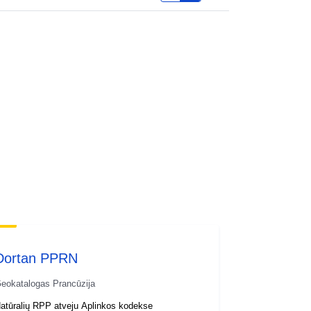
Dortan PPRN
eokatalogas Prancūzija
atūralių RPP atveju Aplinkos kodekse