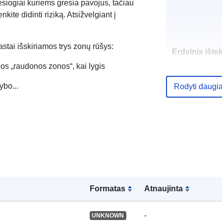
tiesiogiai kuriems gresia pavojus, tačiau
kite didinti riziką. Atsižvelgiant į
tai išskiriamos trys zonų rūšys:
Erdvinis ištek
s „raudonos zonos“, kai lygis
Identifikatoria
ybo...
Rodyti daugi
uriRef:
Rūšis:
Formatas
Atnaujinta
-
UNKNOWN