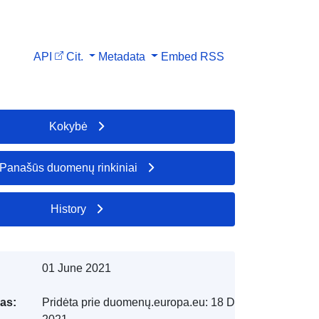
API
Cit.
Metadata
Embed
RSS
Kokybė
Panašūs duomenų rinkiniai
History
01 June 2021
as:
Pridėta prie duomenų.europa.eu:
18 December