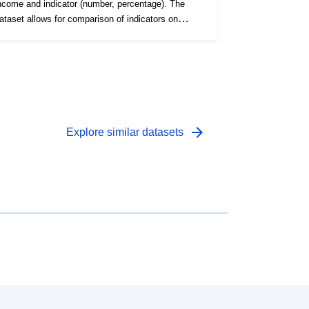
ncome and indicator (number, percentage). The
ataset allows for comparison of indicators on
epression. Data source: European Survey on
ealth, Employment and Ageing (SHARE); Tallinn
niversity
arrow_forward
Explore similar datasets