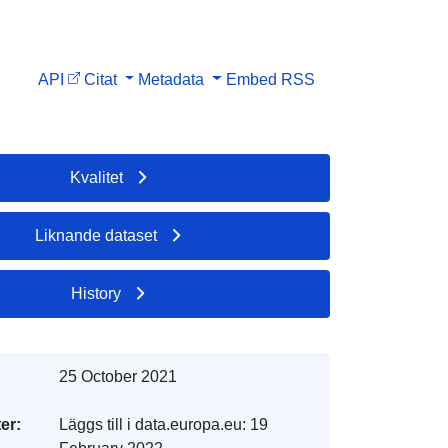
API
Citat
Metadata
Embed
RSS
Kvalitet
Liknande dataset
History
25 October 2021
er:
Läggs till i data.europa.eu:
19