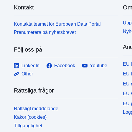
Kontakt
Om 
Uppd
Kontakta teamet för European Data Portal
Nyh
Prenumerera på nyhetsbrevet
And
Följ oss på
EU 
LinkedIn
Facebook
Youtube
EU 
Other
EU r
Rättsliga frågor
EU 
EU p
Rättsligt meddelande
Logg
Kakor (cookies)
Tillgänglighet