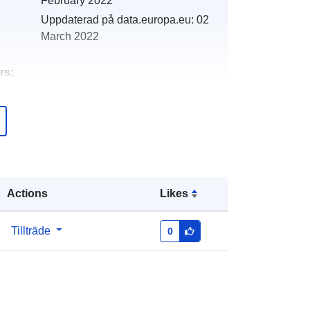
February 2022
Uppdaterad på data.europa.eu:
02
March 2022
rs:
http://catalogue.geo-
ide.developpement-
durable.gouv.fr/service/fr-
120066022-wxs-4b327287-f040-
4c92-ba38-b1dfd8241774
Actions
Likes
http://data.europa.eu/88u/dataset/fr-
120066022-srv-7d27d98c-feb8-
Tillträde
0
4494-a0a3-7cae228fd4a0
Resurs:
http://inspire.ec.europa.eu/metadata-
codelist/SpatialDataServiceType/do