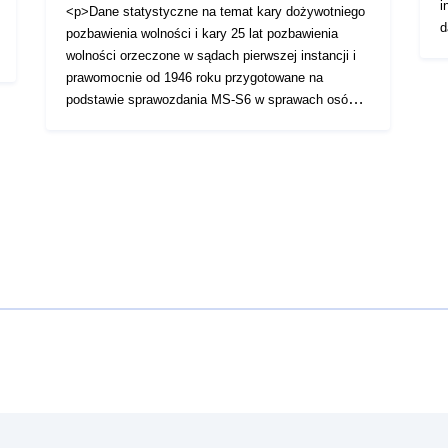
i
<p>Dane statystyczne na temat kary dożywotniego
d
pozbawienia wolności i kary 25 lat pozbawienia
r
wolności orzeczone w sądach pierwszej instancji i
H
prawomocnie od 1946 roku przygotowane na
U
podstawie sprawozdania MS-S6 w sprawach osób
osądzonych w pierwszej instancji oraz na podstawie
danych pozyskanych z Krajowego Rejestru
Karnego</p>