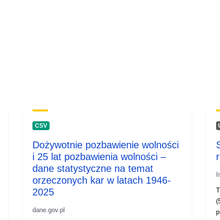
CSV
Dożywotnie pozbawienie wolności
i 25 lat pozbawienia wolności –
dane statystyczne na temat
I
orzeczonych kar w latach 1946-
2025
T
(
dane.gov.pl
p