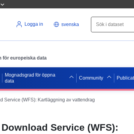
Logga in
svenska
en för europeiska data
Mognadsgrad för öppna
Community
Publica
data
d Service (WFS): Kartläggning av vattendrag
t Download Service (WFS):