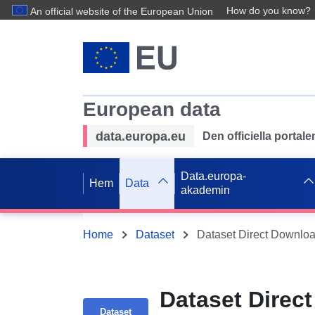
How do you know?
An official website of the European Union
European data
data.europa.eu
Den officiella portal
Data.europa-
Hem
Data
akademin
Home
Dataset
Dataset Direct Downloa
Dataset Direc
Dataset