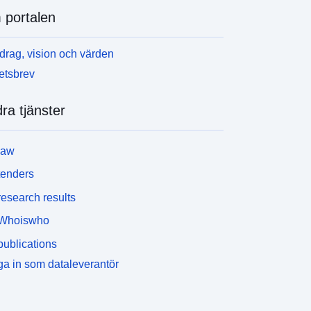
portalen
rag, vision och värden
etsbrev
ra tjänster
law
tenders
esearch results
Whoiswho
ublications
a in som dataleverantör