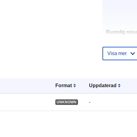
Rumslig resu
Identifierare:
Visa mer
Format
Uppdaterad
uriRef:
-
UNKNOWN
Typ: