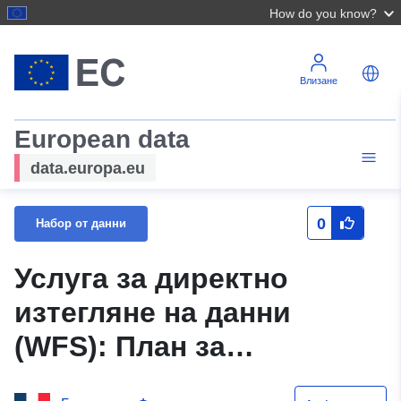
How do you know?
Влизане
European data
data.europa.eu
0
Набор от данни
Услуга за директно
изтегляне на данни
(WFS): План за
предотвратяване на