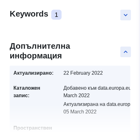
Keywords
1
keyboard_arrow_down
Допълнителна
keyboard_arrow_up
информация
Актуализирано:
22 February 2022
Каталожен
Добавено към data.europa.eu:
05
запис:
March 2022
Актуализирана на data.europa.eu
05 March 2022
Пространствен
ресурс: