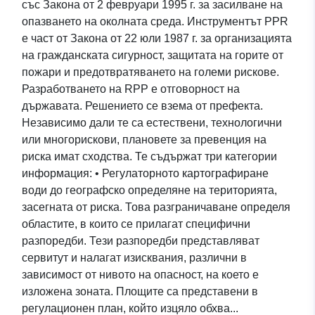
със Закона от 2 февруари 1995 г. за засилване на
опазването на околната среда. Инструментът PPR
е част от Закона от 22 юли 1987 г. за организацията
на гражданската сигурност, защитата на горите от
пожари и предотвратяването на големи рискове.
Разработването на RPP е отговорност на
държавата. Решението се взема от префекта.
Независимо дали те са естествени, технологични
или многорискови, плановете за превенция на
риска имат сходства. Те съдържат три категории
информация: • Регулаторното картографиране
води до географско определяне на територията,
засегната от риска. Това разграничаване определя
областите, в които се прилагат специфични
разпоредби. Тези разпоредби представляват
сервитут и налагат изисквания, различни в
зависимост от нивото на опасност, на което е
изложена зоната. Площите са представени в
регулационен план, който изцяло обхва...