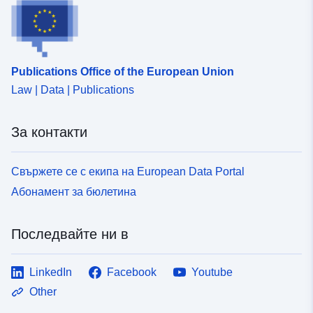
достатъчно общ, за да обработи различните видове
планове за предотвратяване на риска (планове за
превенция на природния риск на НРПП, технологични
планове за превенция на риска PPRT). Този стандарт
за данни не се състои в цялостно моделиране на
Publications Office of the European Union
досие за рисков план. Обхватът на настоящия
Law | Data | Publications
документ е ограничен до географските данни в ПРЗ,
независимо дали са регулаторни или не. Стандартът
за ЧДПЖ също не е предназначен за
За контакти
стандартизиране на знанията за опасностите.
Предизвикателството е да има описание за
Свържете се с екипа на European Data Portal
хомогенно съхранение на географски данни за
ЧДПЖ, тъй като тези данни са от интерес за няколко
Абонамент за бюлетина
професии в рамките на министерствата, отговарящи
за селското стопанство, от една страна, и за
Последвайте ни в
екологията и устойчивото развитие, от друга страна.
LinkedIn
Facebook
Youtube
Other