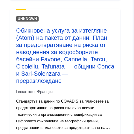
основни природни опасности, предвидими на
националната територия: наводнения, земетресения,
вулканични изригвания, терени, опасности по
UNKNOWN
крайбрежието, лавини, горски пожари, циклони и
Обикновена услуга за изтегляне
бури, както и четири технологични риска: ядреният
(Atom) на пакета от данни: План
риск, промишленият риск, рискът от превоз на
опасни материали и рискът от повреда на
за предотвратяване на риска от
язовира.Плановете за предотвратяване на риска
наводнения за водосборните
(PPR) са установени със Закона от 2 февруари
басейни Favone, Cannella, Tarcu,
1995 г. за засилване на опазването на околната
Cicolellu, Tafunata — общини Conca
среда. Инструментът PPR е част от Закона от 22
и Sari-Solenzara —
юли 1987 г. за организацията на гражданската
преразглеждане
сигурност, защитата на горите от пожари и
предотвратяването на големи рискове.
Геокаталог Франция
Разработването на RPP е отговорност на държавата.
Стандартът за данни по COVADIS за плановете за
Решението се взема от префекта. Независимо дали
предотвратяване на риска включва всички
те са естествени, технологични или многорискови,
технически и организационни спецификации за
плановете за превенция на риска имат сходства. Те
цифровото съхранение на географски данни,
съдържат три категории информация: •
представени в плановете за предотвратяване на
Регулаторното картографиране води до географско