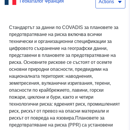
Геокаталог Франция
риска от наводнения за
Actions
водосборните басейни
Favone, Cannella, Tarcu,
Стандартът за данни по COVADIS за плановете за
предотвратяване на риска включва всички
Cicolellu, Tafunata —
технически и организационни спецификации за
общини Conca и Sari-
цифровото съхранение на географски данни,
представени в плановете за предотвратяване на
Solenzara —
риска. Основните рискове се състоят от осемте
преразглеждане
основни природни опасности, предвидими на
националната територия: наводнения,
земетресения, вулканични изригвания, терени,
опасности по крайбрежието, лавини, горски
пожари, циклони и бури, както и четири
технологични риска: ядреният риск, промишленият
риск, рискът от превоз на опасни материали и
рискът от повреда на язовира.Плановете за
предотвратяване на риска (PPR) са установени