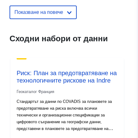
Идентификатор
http://catalogue.geo-
Показване на повече
и:
ide.developpement-
durable.gouv.fr/service/fr-
120066022-wxs-13f8a8ad-
Сходни набори от данни
6e4d-4357-b53d-
3d3878cc3a87
uriRef:
http://data.europa.eu/88u/dataset/fr
120066022-srv-7d370d3b-9e85-
Риск: План за предотвратяване на
443e-9f4f-986fa43a2049
технологичните рискове на Indre
Тип:
Ресурси:
Геокаталог Франция
http://inspire.ec.europa.eu/metadat
Стандартът за данни по COVADIS за плановете за
codelist/ResourceType/services
предотвратяване на риска включва всички
технически и организационни спецификации за
цифровото съхранение на географски данни,
представени в плановете за предотвратяване на
риска. Основните рискове се състоят от осемте