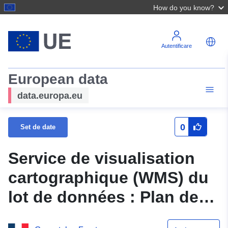
How do you know?
Autentificare
European data
data.europa.eu
0
Set de date
Service de visualisation
cartographique (WMS) du
lot de données : Plan de
prévention des risques