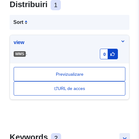
Distribuiri
1
Sort
view
-
WMS
0
Previzualizare
URL de acces
Keywords
2
keyboard_arrow_down