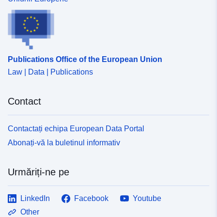
Identificatori:
http://catalogue.geo-
ide.developpement-
durable.gouv.fr/service/fr-
120066022-wxs-763d1600-
9223-4368-bca9-
Publications Office of the European Union
f88a779a1a38
Law | Data | Publications
uriRef:
http://data.europa.eu/88u/dataset/fr
120066022-srv-7d600452-9c7d-
Contact
4eb5-9c47-fb0ae05e2d36
Contactați echipa European Data Portal
Tip:
Resursă:
http://inspire.ec.europa.eu/metadat
Abonați-vă la buletinul informativ
codelist/ResourceType/services
Urmăriți-ne pe
LinkedIn
Facebook
Youtube
Other