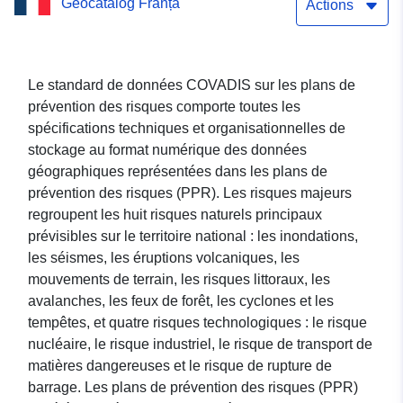
Geocatalog Franța
naturels (PPRN) de la
Actions
commune de TAURIGNAN-
VIEUX
Le standard de données COVADIS sur les plans de
prévention des risques comporte toutes les
spécifications techniques et organisationnelles de
stockage au format numérique des données
géographiques représentées dans les plans de
prévention des risques (PPR). Les risques majeurs
regroupent les huit risques naturels principaux
prévisibles sur le territoire national : les inondations,
les séismes, les éruptions volcaniques, les
mouvements de terrain, les risques littoraux, les
avalanches, les feux de forêt, les cyclones et les
tempêtes, et quatre risques technologiques : le risque
nucléaire, le risque industriel, le risque de transport de
matières dangereuses et le risque de rupture de
barrage. Les plans de prévention des risques (PPR)