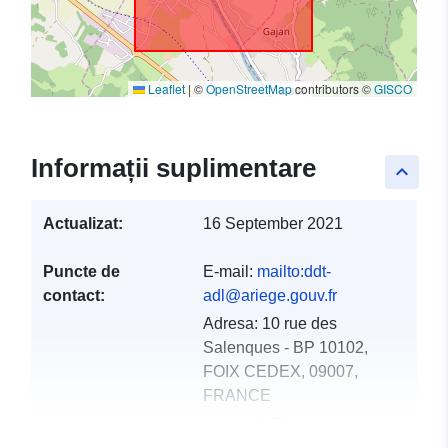
Leaflet
|
©
OpenStreetMap
contributors ©
GISCO
Informații suplimentare
keyboard_arrow_up
Actualizat:
16 September 2021
Puncte de
E-mail:
mailto:ddt-
contact:
adl@ariege.gouv.fr
Adresa:
10 rue des
Salenques - BP 10102,
FOIX CEDEX, 09007,
FRANCE
Adresă URL:
http://www.ariege.gouv.fr/