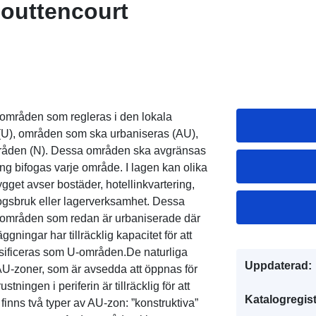
outtencourt
v områden som regleras i den lokala
(U), områden som ska urbaniseras (AU),
mråden (N). Dessa områden ska avgränsas
ing bifogas varje område. I lagen kan olika
gget avser bostäder, hotellinkvartering,
 skogsbruk eller lagerverksamhet. Dessa
e områden som redan är urbaniserade där
ggningar har tillräcklig kapacitet för att
ssificeras som U-områden.De naturliga
Uppdaterad:
U-zoner, som är avsedda att öppnas för
ningen i periferin är tillräcklig för att
Katalogregist
finns två typer av AU-zon: ”konstruktiva”