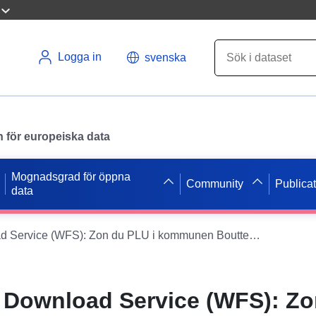
Logga in
svenska
en för europeiska data
Mognadsgrad för öppna
Community
Publica
data
Dataset Direct Download Service (WFS): Zon du PLU i kommunen Bouttencourt
t Download Service (WFS): Z