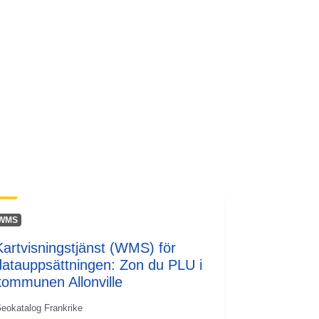
WMS
Kartvisningstjänst (WMS) för
datauppsättningen: Zon du PLU i
kommunen Allonville
eokatalog Frankrike