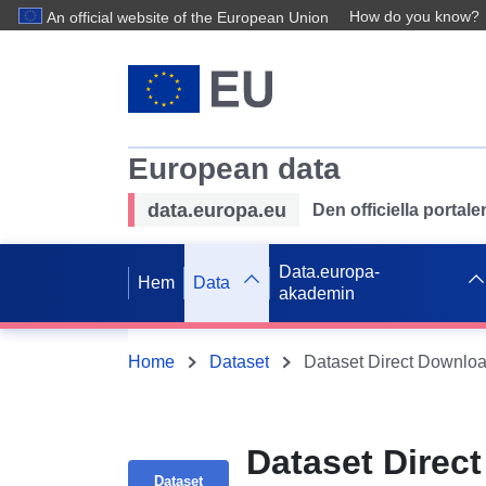
How do you know?
An official website of the European Union
European data
data.europa.eu
Den officiella portal
Data.europa-
Hem
Data
akademin
Home
Dataset
Dataset Direc
Dataset