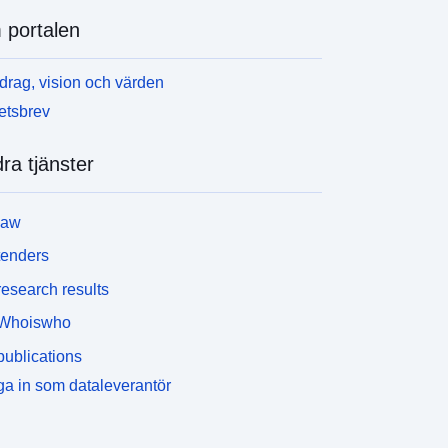
et finns två typer av AU-zon: ”konstruktiva” och
portalen
okonstruerbara” områden.Kan klassificeras som
oner A, de områden i kommunen, oavsett om de är
trustade eller inte, som ska skyddas på grund av
rag, vision och värden
ordbruksmarkens agronomiska, biologiska eller
etsbrev
konomiska potential.Kan klassificeras som N-
oner, de områden i kommunen som är utrustade
ra tjänster
ller inte, som ska skyddas antingen på grund av
mrådenas kvalitet, livsmiljöer, landskap och deras
ntresse, särskilt estetiska, historisk eller ekologisk
law
ynvinkel, antingen förekomsten av ett skogsbruk
ller deras natur som naturområden.- Inom N-
tenders
onerna, kan vara: Omkretsar där möjligheter till
esearch results
verlåtelse av byggrätten kan genomföras
överföring av COS),- områden av begränsad storlek
Whoiswho
ch kapacitet där byggnation är möjlig under
ublications
örutsättning att implantat och densitet.
a in som dataleverantör