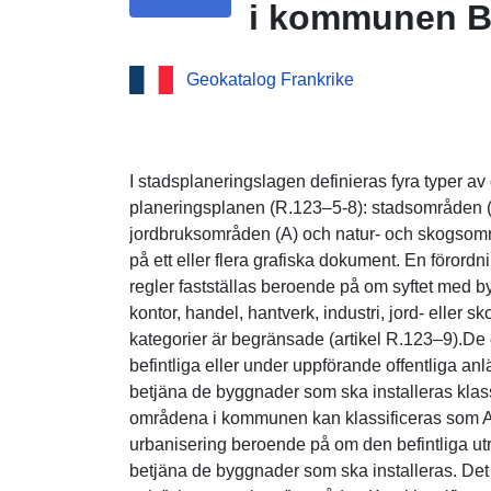
i kommunen B
Geokatalog Frankrike
I stadsplaneringslagen definieras fyra typer a
planeringsplanen (R.123–5-8): stadsområden 
jordbruksområden (A) och natur- och skogso
på ett eller flera grafiska dokument. En förordn
regler fastställas beroende på om syftet med by
kontor, handel, hantverk, industri, jord- eller
kategorier är begränsade (artikel R.123–9).D
befintliga eller under uppförande offentliga anlä
betjäna de byggnader som ska installeras kla
områdena i kommunen kan klassificeras som A
urbanisering beroende på om den befintliga utrust
betjäna de byggnader som ska installeras. Det 