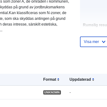
ras som zoner A, de områden i kommunen,
a skyddas på grund av jordbruksmarkens
ntial.Kan klassificeras som N-zoner, de
te, som ska skyddas antingen på grund
 deras intresse, särskilt estetiska,
Rumslig resu
..
Identifierare:
Visa mer
uriRef:
Format
Uppdaterad
Typ:
-
UNKNOWN