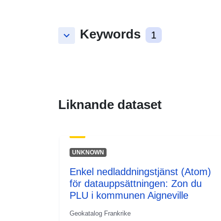
Keywords
keyboard_arrow_down
1
Liknande dataset
UNKNOWN
Enkel nedladdningstjänst (Atom)
för datauppsättningen: Zon du
PLU i kommunen Aigneville
Geokatalog Frankrike