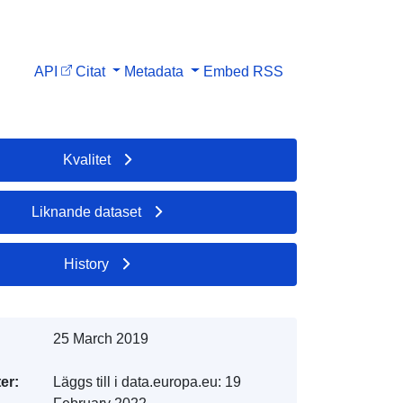
API
Citat
Metadata
Embed
RSS
Kvalitet
Liknande dataset
History
25 March 2019
er:
Läggs till i data.europa.eu:
19