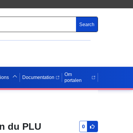
Search
Om
tions
Documentation
portalen
on du PLU
0