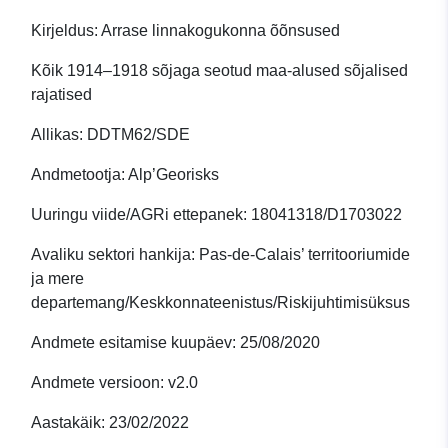
Kirjeldus: Arrase linnakogukonna õõnsused
Kõik 1914–1918 sõjaga seotud maa-alused sõjalised
rajatised
Allikas: DDTM62/SDE
Andmetootja: Alp’Georisks
Uuringu viide/AGRi ettepanek: 18041318/D1703022
Avaliku sektori hankija: Pas-de-Calais’ territooriumide
ja mere
departemang/Keskkonnateenistus/Riskijuhtimisüksus
Andmete esitamise kuupäev: 25/08/2020
Andmete versioon: v2.0
Aastakäik: 23/02/2022