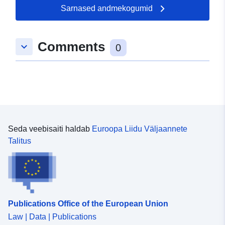
Sarnased andmekogumid
Comments
keyboard_arrow_down
0
Seda veebisaiti haldab
Euroopa Liidu Väljaannete
Talitus
Publications Office of the European Union
Law | Data | Publications