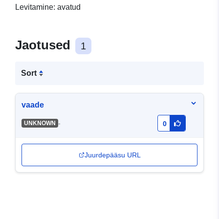
Levitamine: avatud
Jaotused
1
Sort
vaade
-
UNKNOWN
0
Juurdepääsu URL