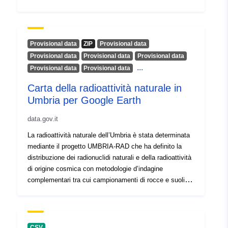
viide/AGRi ettepanek: 18041318/D1703022 Avaliku
sektori hankija: Pas-de-Calais’ territooriumide ja mere
departemang/Keskkonnateenistus/Riskijuhtimisüksus
Andmete esitamise kuupäev: 25/08/2020 Andmete
Provisional data
ZIP
Provisional data
versioon: v2.0 Aastakäik: 23/02/2022 Levitamine:
Provisional data
Provisional data
Provisional data
avatud
...
Provisional data
Provisional data
Carta della radioattività naturale in
Umbria per Google Earth
data.gov.it
La radioattività naturale dell’Umbria è stata determinata
mediante il progetto UMBRIA-RAD che ha definito la
distribuzione dei radionuclidi naturali e della radioattività
di origine cosmica con metodologie d’indagine
complementari tra cui campionamenti di rocce e suoli e
sorvoli aerei, seguiti da dettagliate analisi di laboratorio
al fine di determinare anche la dose efficace di
radioattività naturale. I dati sottostanti sono disponibili
nel formato .KMZ per Google Earth ed è presente anche
CSV