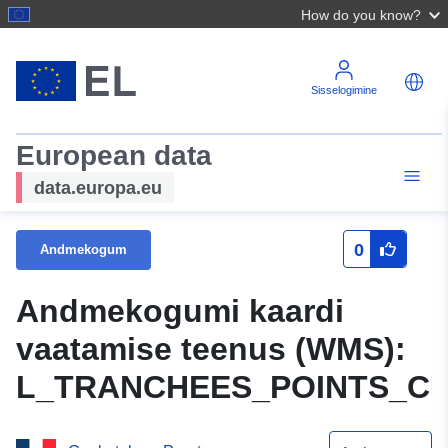
How do you know?
Sisselogimine
European data
data.europa.eu
0
Andmekogum
Andmekogumi kaardi
vaatamise teenus (WMS):
L_TRANCHEES_POINTS_CU