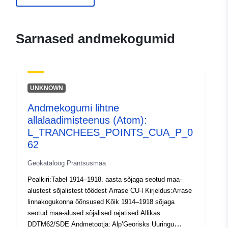
ide.developpement-
durable.gouv.fr/service/fr-
120066022-wxs-d685e2ca-
Sarnased andmekogumid
e942-4c01-bc61-
5b730ec6c65b
uriRef:
http://data.europa.eu/88u/dataset/fr
UNKNOWN
120066022-srv-7da8a1d2-5fa9-
4df3-a042-9612489a66ff
Andmekogumi lihtne
allalaadimisteenus (Atom):
Tüüp:
Ressurss:
L_TRANCHEES_POINTS_CUA_P_0
http://inspire.ec.europa.eu/metadat
62
codelist/ResourceType/services
Geokataloog Prantsusmaa
Pealkiri:Tabel 1914–1918. aasta sõjaga seotud maa-
alustest sõjalistest töödest Arrase CU-l Kirjeldus:Arrase
linnakogukonna õõnsused Kõik 1914–1918 sõjaga
seotud maa-alused sõjalised rajatised Allikas:
DDTM62/SDE Andmetootja: Alp’Georisks Uuringu