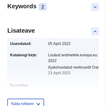
Keywords
2
keyboard_arrow_down
Lisateave
keyboard_arrow_up
Uuendatud:
05 April 2022
Kataloogi kirje:
Lisatud andmetele.europa.eu:
23 A
2022
Ajakohastatud veebisaidil Data.eu
23 April 2022
Ruumiline
vahend:
Identifikaatorid:
http://catalogue.geo-
Näita rohkem