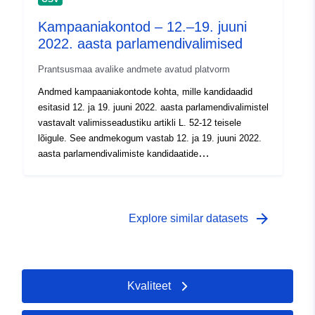
l'ubicazione dei punti di campionamento.
Kampaaniakontod – 12.–19. juuni
2022. aasta parlamendivalimised
Prantsusmaa avalike andmete avatud platvorm
Andmed kampaaniakontode kohta, mille kandidaadid
esitasid 12. ja 19. juuni 2022. aasta parlamendivalimistel
vastavalt valimisseadustiku artikli L. 52-12 teisele
lõigule. See andmekogum vastab 12. ja 19. juuni 2022.
aasta parlamendivalimiste kandidaatide
kampaaniakontode lihtsustatud avaldamisele Euroopa
Liidu Teatajas 5. septembril 2023. Tähelepanu: mõned
kontod võivad olla kaetud kvaliteetpaberi frankides,
mitte eurodes.
arrow_forward
Explore similar datasets
Kvaliteet