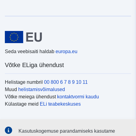
Seda veebisaiti haldab
europa.eu
Võtke ELiga ühendust
Helistage numbril
00 800 6 7 8 9 10 11
Muud
helistamisvõimalused
Võtke meiega ühendust
kontaktvormi kaudu
Külastage meid
ELi teabekeskuses
Sotsiaalmeedia
Kasutuskogemuse parandamiseks kasutame