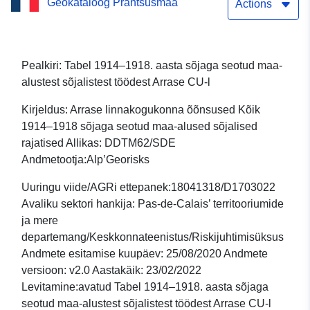
Geokataloog Prantsusmaa
Actions
Pealkiri: Tabel 1914–1918. aasta sõjaga seotud maa-
alustest sõjalistest töödest Arrase CU-l
Kirjeldus: Arrase linnakogukonna õõnsused Kõik
1914–1918 sõjaga seotud maa-alused sõjalised
rajatised Allikas: DDTM62/SDE
Andmetootja:Alp’Georisks
Uuringu viide/AGRi ettepanek:18041318/D1703022
Avaliku sektori hankija: Pas-de-Calais’ territooriumide
ja mere
departemang/Keskkonnateenistus/Riskijuhtimisüksus
Andmete esitamise kuupäev: 25/08/2020 Andmete
versioon: v2.0 Aastakäik: 23/02/2022
Levitamine:avatud Tabel 1914–1918. aasta sõjaga
seotud maa-alustest sõjalistest töödest Arrase CU-l