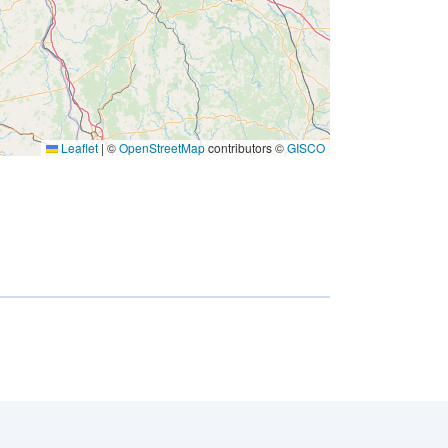
Leaflet
|
©
OpenStreetMap
contributors ©
GISCO