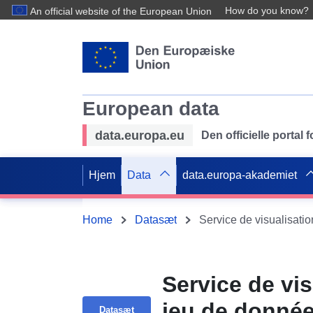
How do you know?
An official website of the European Union
European data
data.europa.eu
Den officielle portal
Hjem
Data
data.europa-akademiet
Home
Datasæt
Service de vi
jeu de donnée
Datasæt