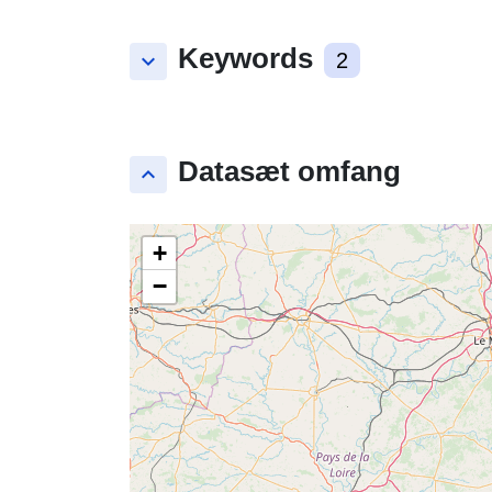
Keywords
keyboard_arrow_down
2
Datasæt omfang
keyboard_arrow_up
+
−