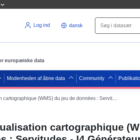
Log ind
dansk
 for europæiske data
Modenheden af åbne data
Community
Publikati
Service de visualisation cartographique (WMS) du jeu de données : Servitudes - I4 Générateurs relatives aux Zones de protection des lignes électriques en Loir-et-Cher
sualisation cartographique (
s : Servitudes - I4 Générateu