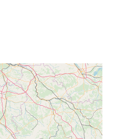
Type:
Polygon
r:
http://catalogue.geo-
ide.developpement-
durable.gouv.fr/service/fr-
120066022-wxs-47e788ec-29c5-
4305-afe3-cb84a737c59f
http://data.europa.eu/88u/dataset/fr-
120066022-srv-7dc25d06-2c52-
4f5a-9b36-f1fe8b9777c5
Ressource:
http://inspire.ec.europa.eu/metadata-
codelist/ResourceType/services