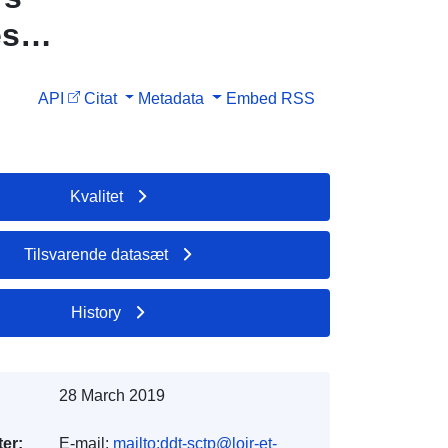
es
API
Citat
Metadata
Embed
RSS
Kvalitet
Tilsvarende datasæt
History
28 March 2019
er:
E-mail:
mailto:ddt-sctp@loir-et-