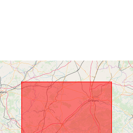
Rumlig
ressource:
Identifikatore
uriRef:
Type: