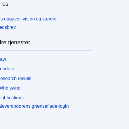
 os
s opgaver, vision og værdier
edsbrev
re tjenester
law
tenders
esearch results
Whoiswho
ublications
leverandørens grænseflade-login