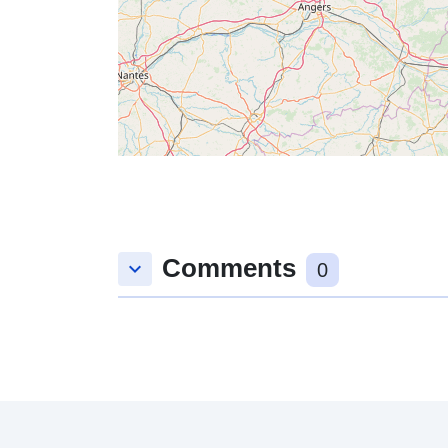
Comments
keyboard_arrow_down
0