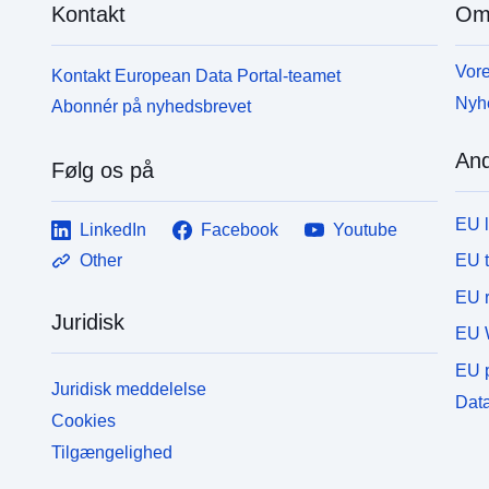
Kontakt
Om
Vore
Kontakt European Data Portal-teamet
Nyh
Abonnér på nyhedsbrevet
And
Følg os på
EU 
LinkedIn
Facebook
Youtube
EU 
Other
EU r
Juridisk
EU 
EU p
Juridisk meddelelse
Data
Cookies
Tilgængelighed