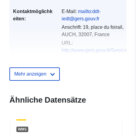
Kontaktmöglichk
E-Mail:
mailto:ddt-
eiten:
iedt@gers.gouv.fr
Anschrift:
19, place du foirail,
AUCH, 32007, France
URL:
http://www.gers.gouv.fr/Services-
de-l-Etat/Agriculture-
environnement-amenag...
Mehr anzeigen
Verzeichnis der
Zu data.europa.eu hinzugefügt:
Kataloge:
18 December 2021
Aktualisiert auf data.europa.eu:
Ähnliche Datensätze
01 October 2022
Gebiet:
Koordinaten:
[ [ 0.59188104,
43.83180237 ], [
WMS
0.50645518, 43.83180237 ],