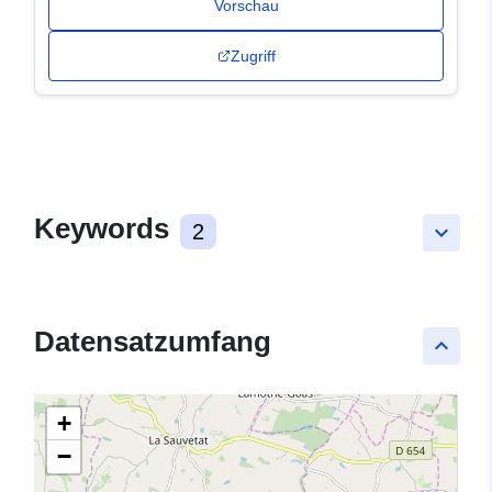
Vorschau
Zugriff
Keywords
2
keyboard_arrow_down
Datensatzumfang
keyboard_arrow_up
+
−