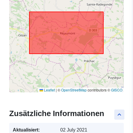
Leaflet
|
©
OpenStreetMap
contributors ©
GISCO
Zusätzliche Informationen
keyboard_arrow_up
Aktualisiert:
02 July 2021