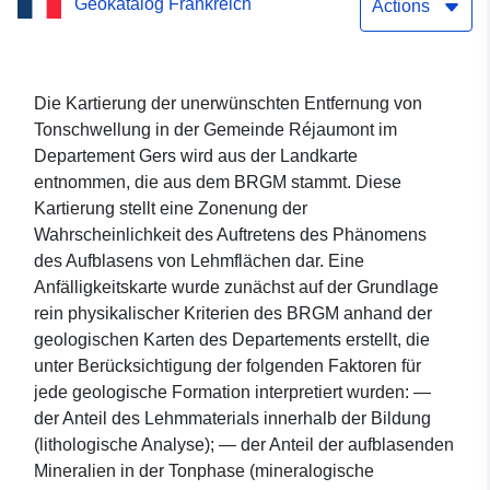
Geokatalog Frankreich
(WMS) des Datensatzes:
Actions
N_ZONE_ALEA_PPRN_2014
Die Kartierung der unerwünschten Entfernung von
Tonschwellung in der Gemeinde Réjaumont im
Departement Gers wird aus der Landkarte
entnommen, die aus dem BRGM stammt. Diese
Kartierung stellt eine Zonenung der
Wahrscheinlichkeit des Auftretens des Phänomens
des Aufblasens von Lehmflächen dar. Eine
Anfälligkeitskarte wurde zunächst auf der Grundlage
rein physikalischer Kriterien des BRGM anhand der
geologischen Karten des Departements erstellt, die
unter Berücksichtigung der folgenden Faktoren für
jede geologische Formation interpretiert wurden: —
der Anteil des Lehmmaterials innerhalb der Bildung
(lithologische Analyse); — der Anteil der aufblasenden
Mineralien in der Tonphase (mineralogische