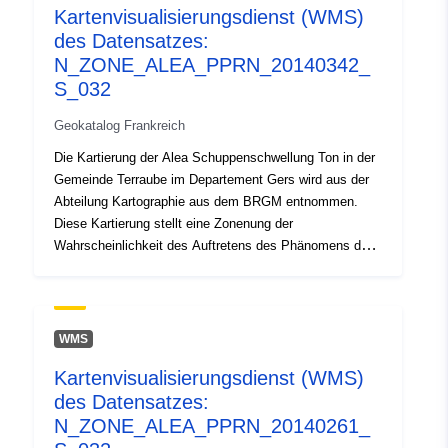
Kartenvisualisierungsdienst (WMS)
[ 0.50645518, 43.79687119
des Datensatzes:
], [ 0.59188104,
N_ZONE_ALEA_PPRN_20140342_
43.79687119 ], [
S_032
0.59188104, 43.83180237 ]
]
Geokatalog Frankreich
Typ:
Polygon
Die Kartierung der Alea Schuppenschwellung Ton in der
Gemeinde Terraube im Departement Gers wird aus der
Räumliche
Abteilung Kartographie aus dem BRGM entnommen.
Ressource:
Diese Kartierung stellt eine Zonenung der
Wahrscheinlichkeit des Auftretens des Phänomens des
Identifikatoren:
http://catalogue.geo-
Aufblasens von Lehmflächen dar. Eine Anfälligkeitskarte
ide.developpement-
wurde zunächst auf der Grundlage rein physikalischer
Kriterien des BRGM anhand der geologischen Karten
durable.gouv.fr/service/fr-
des Departements erstellt, die unter Berücksichtigung
120066022-wxs-19e0a633-
WMS
der folgenden Faktoren für jede geologische Formation
af62-4aad-9885-
Kartenvisualisierungsdienst (WMS)
interpretiert wurden: — der Anteil des Lehmmaterials
0a339f31a1c7
des Datensatzes:
innerhalb der Bildung (lithologische Analyse); — der
Anteil der aufblasenden Mineralien in der Tonphase
N_ZONE_ALEA_PPRN_20140261_
uriRef:
http://data.europa.eu/88u/dataset/fr
(mineralogische Zusammensetzung); — das