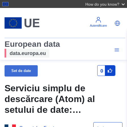
How do you know?
Autentificare
European data
data.europa.eu
0
Set de date
Serviciu simplu de
descărcare (Atom) al
setului de date:
N_ZONE_ALEA_PPRN_2014