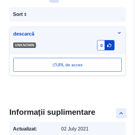
Sort
descarcă
-
UNKNOWN
0
URL de acces
Informații suplimentare
keyboard_arrow_up
Actualizat:
02 July 2021