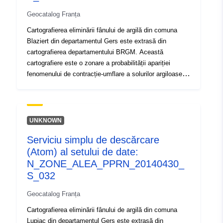
este, în cele din urmă, rezultatul nivelului de
Geocatalog Franța
sensibilitate astfel obținut cu densitatea umflăturilor
sinistre, raportată la 100 km² de suprafață de aflorire
Cartografierea eliminării fânului de argilă din comuna
urbanizată reală.
Blaziert din departamentul Gers este extrasă din
cartografierea departamentului BRGM. Această
cartografiere este o zonare a probabilității apariției
fenomenului de contracție-umflare a solurilor argiloase.
O hartă a susceptibilității a fost elaborată pentru prima
dată pe baza unor criterii pur fizice de către BRGM din
hărțile geologice ale departamentului, care au fost
interpretate ținând seama de următorii factori pentru
UNKNOWN
fiecare formațiune geologică: — proporția de material
Serviciu simplu de descărcare
argilos în cadrul formării (analiză litică); — proporția de
(Atom) al setului de date:
minerale suflate în faza de argilă (compoziția minerală);
comportamentul geotehnic al materialului. Pentru fiecare
N_ZONE_ALEA_PPRN_20140430_
dintre formațiunile de argilă identificate, nivelul de pericol
S_032
este, în cele din urmă, rezultatul nivelului de
Geocatalog Franța
sensibilitate astfel obținut cu densitatea umflăturilor
sinistre, raportată la 100 km² de suprafață de aflorire
Cartografierea eliminării fânului de argilă din comuna
urbanizată reală.
Lupiac din departamentul Gers este extrasă din