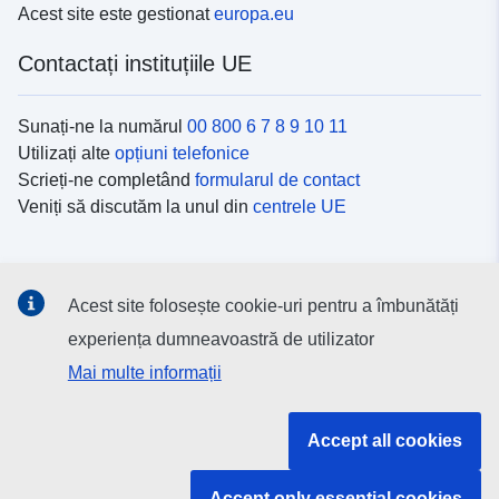
Acest site este gestionat
europa.eu
Contactați instituțiile UE
Sunați-ne la numărul
00 800 6 7 8 9 10 11
Utilizați alte
opțiuni telefonice
Scrieți-ne completând
formularul de contact
Veniți să discutăm la unul din
centrele UE
Platformele de comunicare socială
Acest site folosește cookie-uri pentru a îmbunătăți
Descoperiți canalele UE
pe rețelele sociale
experiența dumneavoastră de utilizator
Mai multe informații
Instituțiile și organismele UE
Accept all cookies
Găsiți o instituție/un organism UE
Accept only essential cookies