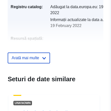
Registru catalog:
Adăugat la data.europa.eu:
19 Feb
2022
Informații actualizate la data a.eur
19 February 2022
Resursă spațială:
Identificatori:
http://catalogue.geo-
ide.developpement-
Arată mai multe
durable.gouv.fr/service/fr-
120066022-atom-629f8e74-
a330-40f9-88b9-
Seturi de date similare
30def605a00a
uriRef:
http://data.europa.eu/88u/dataset/fr
120066022-srv-7dfa7167-cad3-
UNKNOWN
4cb8-9151-73ff65440996