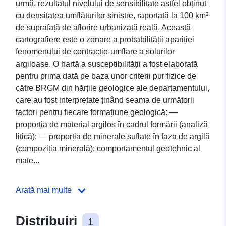
urmă, rezultatul nivelului de sensibilitate astfel obținut
cu densitatea umflăturilor sinistre, raportată la 100 km²
de suprafață de aflorire urbanizată reală. Această
cartografiere este o zonare a probabilității apariției
fenomenului de contracție-umflare a solurilor
argiloase. O hartă a susceptibilității a fost elaborată
pentru prima dată pe baza unor criterii pur fizice de
către BRGM din hărțile geologice ale departamentului,
care au fost interpretate ținând seama de următorii
factori pentru fiecare formațiune geologică: —
proporția de material argilos în cadrul formării (analiză
litică); — proporția de minerale suflate în faza de argilă
(compoziția minerală); comportamentul geotehnic al
mate...
Arată mai multe
Distribuiri
1