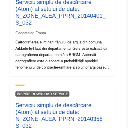
Serviciu simplu de descărcare
Tip:
Resursă:
(Atom) al setului de date:
http://inspire.ec.europa.eu/metadat
N_ZONE_ALEA_PPRN_20140401_
codelist/ResourceType/services
S_032
Geocatalog Franța
Cartografierea eliminării fânului de argilă din comuna
Arblade-le-Haut din departamentul Gers este extrasă din
cartografierea departamentală a BRGM. Această
cartografiere este o zonare a probabilității apariției
fenomenului de contracție-umflare a solurilor argiloase.
O hartă a susceptibilității a fost elaborată pentru prima
dată pe baza unor criterii pur fizice de către BRGM din
hărțile geologice ale departamentului, care au fost
interpretate ținând seama de următorii factori pentru
INSPIRE DOWNLOAD SERVICE
fiecare formațiune geologică: — proporția de material
Serviciu simplu de descărcare
argilos în cadrul formării (analiză litică); — proporția de
(Atom) al setului de date:
minerale suflate în faza de argilă (compoziția minerală);
comportamentul geotehnic al materialului. Pentru fiecare
N_ZONE_ALEA_PPRN_20140358_
dintre formațiunile de argilă identificate, nivelul de pericol
S_032