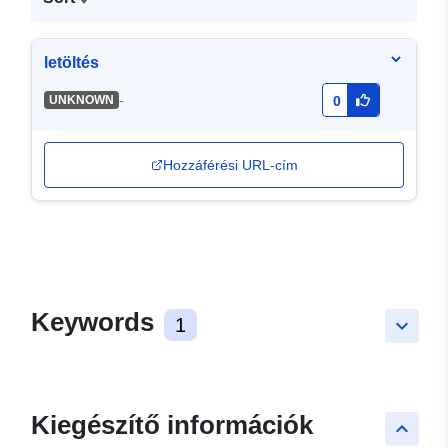
letöltés
-
UNKNOWN
0
Hozzáférési URL-cím
Keywords
1
keyboard_arrow_down
Kiegészítő információk
keyboard_arrow_up