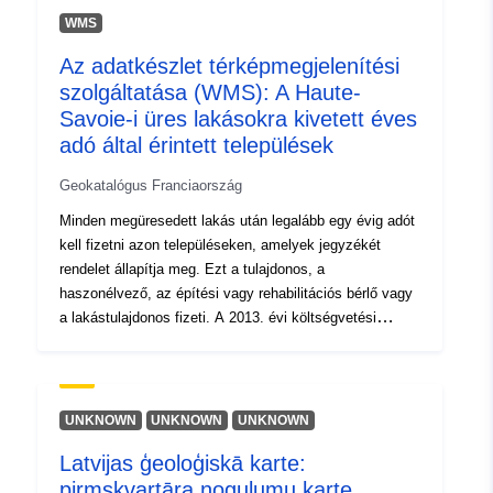
120066022-srv-7e0968cb-4126-
WMS
43f1-976e-66223a5798d9
Az adatkészlet térképmegjelenítési
Típus:
Erőforrás:
szolgáltatása (WMS): A Haute-
http://inspire.ec.europa.eu/metadat
Savoie-i üres lakásokra kivetett éves
codelist/SpatialDataServiceType/d
adó által érintett települések
Geokatalógus Franciaország
Minden megüresedett lakás után legalább egy évig adót
kell fizetni azon településeken, amelyek jegyzékét
rendelet állapítja meg. Ezt a tulajdonos, a
haszonélvező, az építési vagy rehabilitációs bérlő vagy
a lakástulajdonos fizeti. A 2013. évi költségvetési
törvény kiterjesztette annak hatályát a több mint 50 000
lakosú, folyamatos urbanizációs területekhez tartozó
településekre (200000 helyett), ahol jelentős
egyensúlyhiány áll fenn a lakáskínálat és -kereslet
UNKNOWN
UNKNOWN
UNKNOWN
között.
Latvijas ģeoloģiskā karte:
pirmskvartāra nogulumu karte