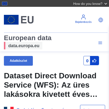
How do you know?
Bejelentkezés
European data
data.europa.eu
0
Adatkészlet
Dataset Direct Download
Service (WFS): Az üres
lakásokra kivetett éves
adó által érintett