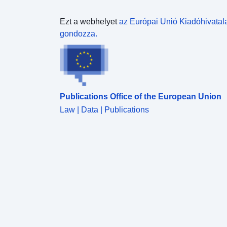
csereplatform létrehozása. Így létrehozták a régió
közösségi kerti kezdeményezéseinek
Ezt a webhelyet
az Európai Unió Kiadóhivatal
összekapcsolására szolgáló weboldalt, amely
gondozza.
lehetővé teszi az online térképre regisztrálni kívánó
kerteket: http://jardincollectif-lr.jimdo.com A
regionális élelmiszerterv keretében a DRAAF
Languedoc-Roussillon 2010 óta különös figyelmet
fordít a közös kertekre, amelyeket a
Publications Office of the European Union
kedvezményezettek számára minőségi
élelmiszereket támogató helyekként határoztak
Law | Data | Publications
meg. A térképen bemutatott adatok a
következőkből származnak: – két projekt Supagro
diákmérnök, a DRAAF LR támogatásával, hogy
jobban megismerjék a régió kollektív kertjeinek
különböző struktúráit, sokszínűségét, működési
módját, kulturális gyakorlatait és a kertészek
étrendjére gyakorolt hatását (PEI 2011), és
összehasonlító tanulmányt javasol az LR régióban a
közös kertekre vonatkozó közpolitikákról (PEI
2014). Ezek a tanulmányok lehetővé tették a régió