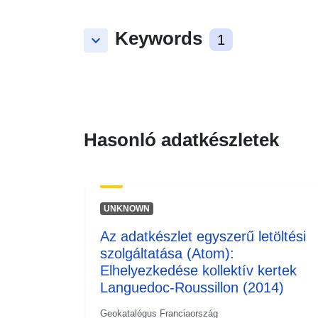
Keywords
keyboard_arrow_down
1
Hasonló adatkészletek
UNKNOWN
Az adatkészlet egyszerű letöltési
szolgáltatása (Atom):
Elhelyezkedése kollektív kertek
Languedoc-Roussillon (2014)
Geokatalógus Franciaország