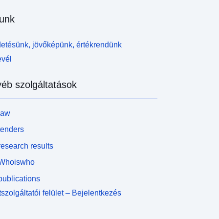
ezdeményezése.Így létrehozták a régió közösségi
unk
ertkezdeményezéseinek összekapcsolására
zolgáló webhelyet, amely lehetővé teszi az online
érképen regisztrálni kívánó kertek számára:
etésünk, jövőképünk, értékrendünk
ttp://jardincollectif-lr.jimdo.com 2010 óta a
evél
egionális élelmiszerterv szerinti DRAAF
anguedoc-Roussillon különös figyelmet fordít a
éb szolgáltatások
ollektív kertekre, amelyek kedvezményezettjeik
zámára minőségi élelmiszereket népszerűsítenek.
 térképen bemutatott adatok a következőkből
law
maznak: két projekt SUPAGRO diákmérnök, a
RAAF LR támogatásával, hogy jobban megismerje
tenders
 régió kollektív kertjeinek különböző struktúráit,
esearch results
okszínűségét, működését, kulturális gyakorlatát és
 kertészek étrendjére gyakorolt hatását (PEI 2011),
Whoiswho
s összehasonlító tanulmányt javasol az LR
ublications
égióban a kollektív kertekre vonatkozó
özpolitikákról (PEI 2014). Ezek a tanulmányok
szolgáltatói felület – Bejelentkezés
ehetővé tették a régió kollektív kertjeinek (nem
ljes körű) azonosítását. a DRAAF Languedoc-