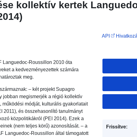
se kollektív kertek Langued
2014)
API
Hivatkozá
AF Languedoc-Roussillon 2010 óta
melyeket a kedvezményezettek számára
határoztak meg.
 származnak: – két projekt Supagro
jobban megismerjék a régió kollektív
, működési módját, kulturális gyakorlatait
EI 2011), és összehasonlító tanulmányt
kozó közpolitikákról (PEI 2014). Ezek a
einek (nem teljes körű) azonosítását. – a
Frissítve:
F Languedoc-Roussillon által támogatott