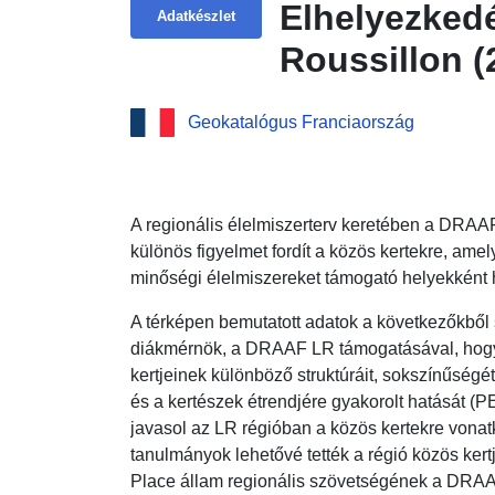
Elhelyezkedé
Adatkészlet
Roussillon (
Geokatalógus Franciaország
A regionális élelmiszerterv keretében a DRA
különös figyelmet fordít a közös kertekre, a
minőségi élelmiszereket támogató helyekként 
A térképen bemutatott adatok a következőkből
diákmérnök, a DRAAF LR támogatásával, hogy 
kertjeinek különböző struktúráit, sokszínűségét
és a kertészek étrendjére gyakorolt hatását (P
javasol az LR régióban a közös kertekre vonat
tanulmányok lehetővé tették a régió közös kertj
Place állam regionális szövetségének a DRAA