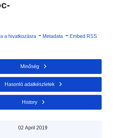
oc-
s a hivatkozásra
Metadata
Embed
RSS
Minőség
Hasonló adatkészletek
History
02 April 2019