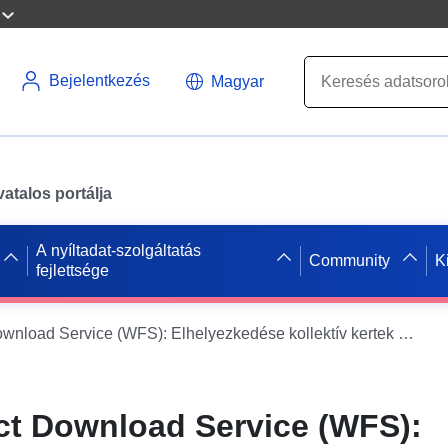
Bejelentkezés
Magyar
atalos portálja
A nyíltadat-szolgáltatás
Community
K
fejlettsége
Dataset Direct Download Service (WFS): Elhelyezkedése kollektív kertek Languedoc-Roussillon (2014)
ct Download Service (WFS):