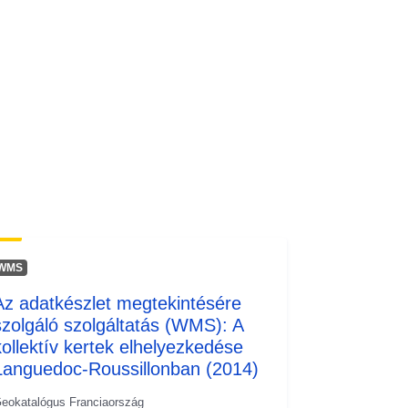
http://inspire.ec.europa.eu/metadata-
codelist/ResourceType/services
WMS
Az adatkészlet megtekintésére
szolgáló szolgáltatás (WMS): A
kollektív kertek elhelyezkedése
Languedoc-Roussillonban (2014)
eokatalógus Franciaország