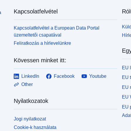
lehetővé teszi az online térképre regisztrálni kívánó
k
kerteket: http://jardincollectif-lr.jimdo.com
Kapcsolatfelvétel
Ról
k
a
s
t
Küld
Kapcsolatfelvétel a European Data Portal
h
üzemeltetői csapatával
Hírl
r
Feliratkozás a hírlevelünkre
L
Egy
k
s
Kövessen minket itt:
A
EU 
szár
D
LinkedIn
Facebook
Youtube
EU 
a
Other
EU r
s
a
EU 
Nyilatkozatok
é
EU p
r
k
Adat
Jogi nyilatkozat
l
Cookie-k használata
te