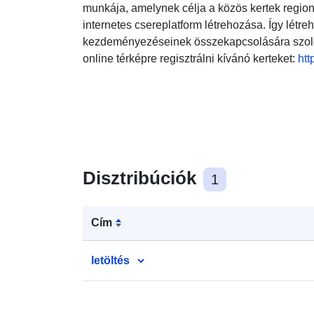
munkája, amelynek célja a közös kertek region
internetes csereplatform létrehozása. Így létre
kezdeményezéseinek összekapcsolására szolgá
online térképre regisztrálni kívánó kerteket:
htt
Disztribúciók
1
Cím
letöltés