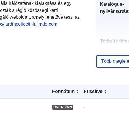
ális hálózatának kialakítása és egy
Katalógus-
hozták a régió közösségi kerti
nyilvántartás
ló weboldalt, amely lehetővé teszi az
p://jardincollectif-lr.jimdo.com
Térbeli erőfo
Azonosítók:
Több megjele
Formátum
Frissítve
uriRef:
-
UNKNOWN
Típus: