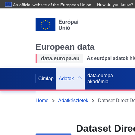
How do you know?
An official website of the European Union
European data
data.europa.eu
Az európai adatok hiv
data.europa
Címlap
Adatok
akadémia
Home
Adatkészletek
Dataset Dire