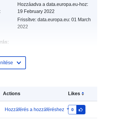
Hozzáadva a data.europa.eu-hoz:
:
19 February 2022
Frissítve: data.europa.eu:
01 March
2022
rrás:
http://catalogue.geo-
nítése
ide.developpement-
durable.gouv.fr/service/fr-
120066022-wxs-94b643dd-8b98-
45c7-abaf-885004315229
Actions
Likes
http://data.europa.eu/88u/dataset/fr-
120066022-srv-7e0e5372-22d7-
Hozzáférés a hozzáféréshez
0
47dc-a7f2-9f48b2fe3064
Erőforrás: