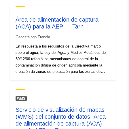
4a35-8101-004af3f6bf46
Tipo:
Recurso:
Área de alimentación de captura
http://inspire.ec.europa.eu/metadat
(ACA) para la AEP — Tarn
codelist/SpatialDataServiceType/d
Geocatálogo Francia
En respuesta a los requisitos de la Directiva marco
sobre el agua, la Ley del Agua y Medios Acuáticos de
30/12/06 reforzó los mecanismos de control de la
contaminación difusa de origen agrícola mediante la
creación de zonas de protección para las zonas de
alimentación de las cuencas hidrográficas. La aplicación
de este nuevo sistema de protección de recursos
conduce a la delimitación de las zonas de forraje de
captación (AAFC, a veces también denominadas
WMS
cuencas de alimentación de cuencas hidrográficas o
Servicio de visualización de mapas
ALC) que incluyen zonas de protección de la AAFC.
(WMS) del conjunto de datos: Área
Para la extracción de agua superficial, la AAFC es la
subcuenca situada aguas arriba de la ingesta. En el
de alimentación de captura (ACA)
caso de las aguas subterráneas, se ha propuesto una