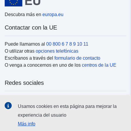
Descubra más en
europa.eu
Contactar con la UE
Puede llamarnos al
00 800 6 7 8 9 10 11
O utilizar otras
opciones telefónicas
Escríbanos a través del
formulario de contacto
O venga a conocernos en uno de los
centros de la UE
Redes sociales
Buscar los canales de la UE en las
redes sociales
Usamos cookies en esta página para mejorar la
experiencia del usuario
Instituciones y organismos de la UE
Más info