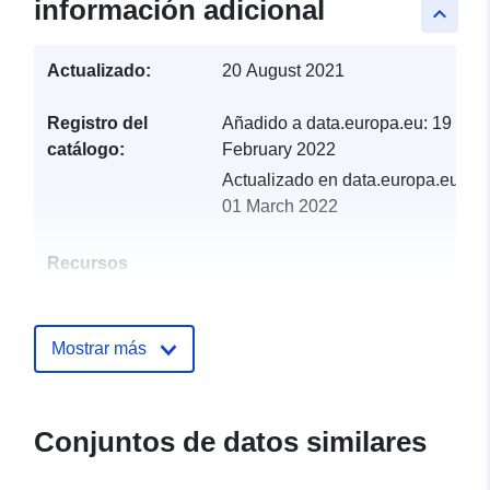
información adicional
keyboard_arrow_up
Actualizado:
20 August 2021
Registro del
Añadido a data.europa.eu:
19
catálogo:
February 2022
Actualizado en data.europa.eu:
01 March 2022
Recursos
espacial:
Identificadores:
http://catalogue.geo-ide.developp
Mostrar más
durable.gouv.fr/service/${uuid.tem
d7dd-4d93-9f60-d42b30219cf2
Conjuntos de datos similares
uriRef:
http://data.europa.eu/88u/dataset/fr
120066022-srv-7e221272-6459-