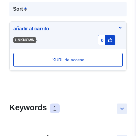
Sort
añadir al carrito
-
UNKNOWN
0
URL de acceso
Keywords
1
keyboard_arrow_down