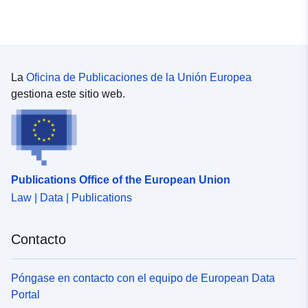
Maestros de Gestión y Manejo del Agua (PMA) y los
programas de medición. Así pues, una AAFC se define,
tras un estudio técnico, como la zona desde la que el
agua abastece una cuenca cercana o varias cuencas
hidrográficas. Por lo tanto, se propone incluir el
identificador AAFC como uno de los atributos de la
La
Oficina de Publicaciones de la Unión Europea
norma de datos que localiza puntos de muestreo de
gestiona este sitio web.
agua potable (#0000002 N_PRELEV_AEP_P).
Publications Office of the European Union
Law | Data | Publications
Contacto
Póngase en contacto con el equipo de European Data
Portal