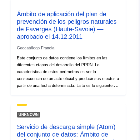
uriRef:
http://data.europa.eu/88u/dataset/fr
120066022-srv-7e3c9e2f-bfe4-
Ámbito de aplicación del plan de
4745-bf2f-0cc63bf4f2f5
prevención de los peligros naturales
de Faverges (Haute-Savoie) —
Tipo:
Recurso:
aprobado el 14.12.2011
http://inspire.ec.europa.eu/metadat
codelist/ResourceType/services
Geocatálogo Francia
Este conjunto de datos contiene los límites en las
diferentes etapas del desarrollo del PPRN. La
característica de estos perímetros es ser la
consecuencia de un acto oficial y producir sus efectos a
partir de una fecha determinada. Esto es lo siguiente: —
ámbito de aplicación prescrito contenido en la orden de
prescripción de un PPR (natural o tecnológico); —
alcance de la exposición al riesgo que corresponda al
ámbito regulado por el PPR aprobado. Este perímetro
UNKNOWN
aprobado es una servidumbre de utilidad (PM1 para
Servicio de descarga simple (Atom)
PPRN y PM3 para PPRT); — ámbito de estudio que
del conjunto de datos: Ámbito de
corresponde a la envoltura en la que se estudiaron los