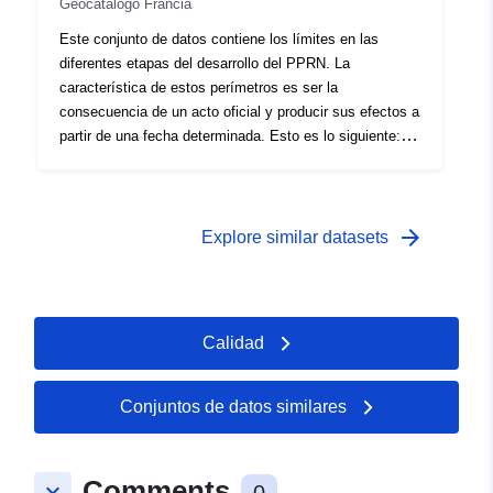
Geocatálogo Francia
Este conjunto de datos contiene los límites en las
diferentes etapas del desarrollo del PPRN. La
característica de estos perímetros es ser la
consecuencia de un acto oficial y producir sus efectos a
partir de una fecha determinada. Esto es lo siguiente: —
ámbito de aplicación prescrito contenido en la orden de
prescripción de un PPR (natural o tecnológico); —
alcance de la exposición al riesgo que corresponda al
ámbito regulado por el PPR aprobado. Este perímetro
arrow_forward
Explore similar datasets
aprobado es una servidumbre de utilidad (PM1 para
PPRN y PM3 para PPRT); — ámbito de estudio que
corresponde a la envoltura en la que se estudiaron los
peligros.
Calidad
Conjuntos de datos similares
Comments
keyboard_arrow_down
0