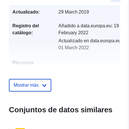
Actualizado:
29 March 2019
Registro del
Añadido a data.europa.eu:
19
catálogo:
February 2022
Actualizado en data.europa.eu:
01 March 2022
Recursos
espacial:
Identificadores:
http://catalogue.geo-
Mostrar más
ide.developpement-
durable.gouv.fr/service/fr-
120066022-atom-9067cb4b-
Conjuntos de datos similares
89db-4fe5-b8d6-
194b81a1df3f