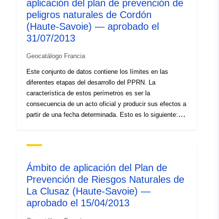
peligros.
aplicación del plan de prevención de
peligros naturales de Cordón
(Haute-Savoie) — aprobado el
31/07/2013
Geocatálogo Francia
Este conjunto de datos contiene los límites en las
diferentes etapas del desarrollo del PPRN. La
característica de estos perímetros es ser la
consecuencia de un acto oficial y producir sus efectos a
partir de una fecha determinada. Esto es lo siguiente: —
ámbito de aplicación prescrito contenido en la orden de
prescripción de un PPR (natural o tecnológico); —
alcance de la exposición al riesgo que corresponda al
ámbito regulado por el PPR aprobado. Este perímetro
Ámbito de aplicación del Plan de
aprobado es una servidumbre de utilidad (PM1 para
Prevención de Riesgos Naturales de
PPRN y PM3 para PPRT); — ámbito de estudio que
La Clusaz (Haute-Savoie) —
corresponde a la envoltura en la que se estudiaron los
peligros.
aprobado el 15/04/2013