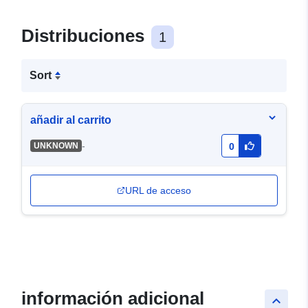
Distribuciones
1
Sort
añadir al carrito
-
UNKNOWN
0
URL de acceso
información adicional
keyboard_arrow_up