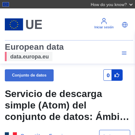
How do you know?
Iniciar sesión
European data
data.europa.eu
0
Conjunto de datos
Servicio de descarga
simple (Atom) del
conjunto de datos: Ámbito
de aplicación del plan de