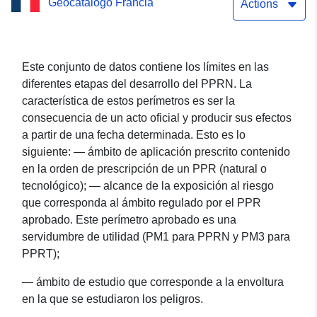
Geocatálogo Francia
prevención de los peligros
Actions
naturales de Faverges
(Haute-Savoie) —
Este conjunto de datos contiene los límites en las
diferentes etapas del desarrollo del PPRN. La
aprobado el 14.12.2011
característica de estos perímetros es ser la
consecuencia de un acto oficial y producir sus efectos
a partir de una fecha determinada. Esto es lo
siguiente: — ámbito de aplicación prescrito contenido
en la orden de prescripción de un PPR (natural o
tecnológico); — alcance de la exposición al riesgo
que corresponda al ámbito regulado por el PPR
aprobado. Este perímetro aprobado es una
servidumbre de utilidad (PM1 para PPRN y PM3 para
PPRT);
— ámbito de estudio que corresponde a la envoltura
en la que se estudiaron los peligros.