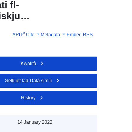
i fl-
iskju
API
Cite
Metadata
Embed
RSS
Kwalità
Settijiet tad-Data simili
History
14 January 2022