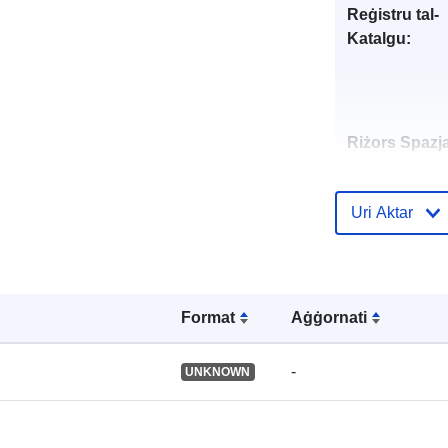
Reġistru tal-
Katalgu:
Riżors Spazja
Identifikaturi:
Uri Aktar
uriRef:
Format
Aġġornati
-
UNKNOWN
Tip: