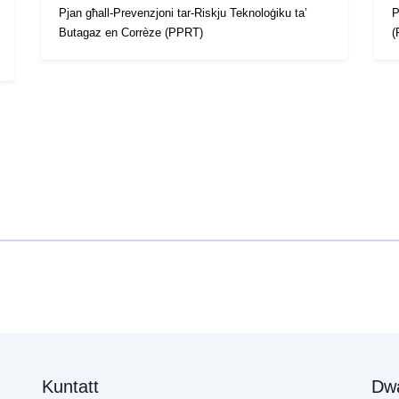
Pjan għall-Prevenzjoni tar-Riskju Teknoloġiku ta’
P
Butagaz en Corrèze (PPRT)
(
Kuntatt
Dw