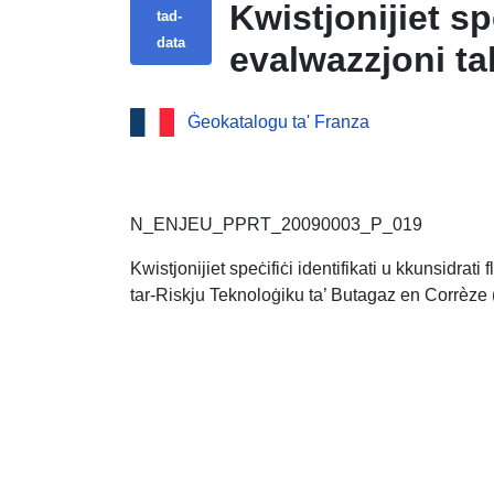
Kwistjonijiet spe
tad-
data
evalwazzjoni ta
Teknoloġiku ta
Ġeokatalogu ta' Franza
N_ENJEU_PPRT_20090003_P_019
Kwistjonijiet speċifiċi identifikati u kkunsidrat
tar-Riskju Teknoloġiku ta’ Butagaz en Corrèz