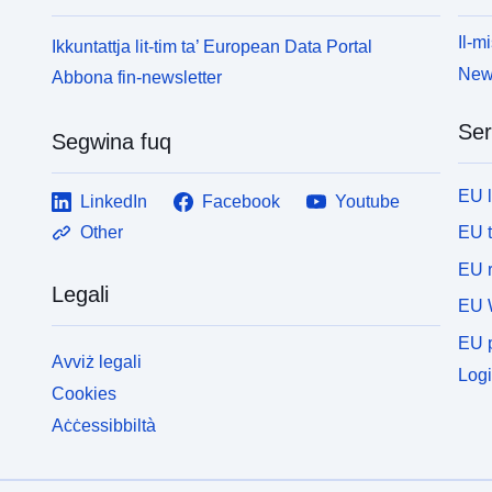
Il-mi
Ikkuntattja lit-tim ta’ European Data Portal
News
Abbona fin-newsletter
Ser
Segwina fuq
EU 
LinkedIn
Facebook
Youtube
EU 
Other
EU r
Legali
EU 
EU p
Avviż legali
Logi
Cookies
Aċċessibbiltà