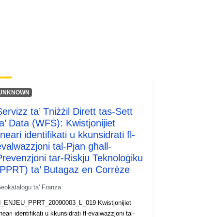
codelist/ResourceType/services
UNKNOWN
ervizz ta’ Tniżżil Dirett tas-Sett
ta’ Data (WFS): Kwistjonijiet
ineari identifikati u kkunsidrati fl-
evalwazzjoni tal-Pjan għall-
Prevenzjoni tar-Riskju Teknoloġiku
(PPRT) ta’ Butagaz en Corrèze
eokatalogu ta' Franza
_ENJEU_PPRT_20090003_L_019 Kwistjonijiet
ineari identifikati u kkunsidrati fl-evalwazzjoni tal-