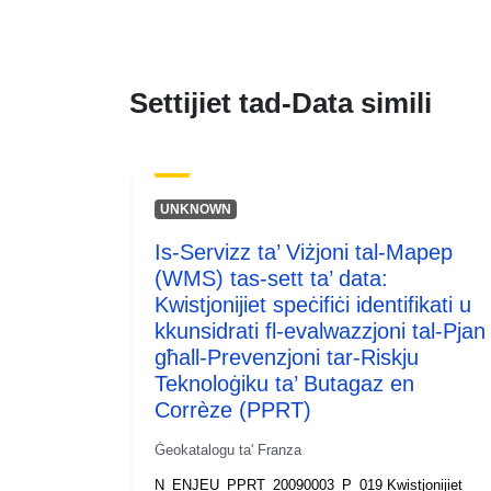
Settijiet tad-Data simili
UNKNOWN
Is-Servizz ta’ Viżjoni tal-Mapep
(WMS) tas-sett ta’ data:
Kwistjonijiet speċifiċi identifikati u
kkunsidrati fl-evalwazzjoni tal-Pjan
għall-Prevenzjoni tar-Riskju
Teknoloġiku ta’ Butagaz en
Corrèze (PPRT)
Ġeokatalogu ta' Franza
N_ENJEU_PPRT_20090003_P_019 Kwistjonijiet