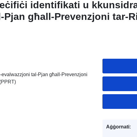
ċifiċi identifikati u kkunsidrat
l-Pjan għall-Prevenzjoni tar-R
’ Butagaz en Corrèze (PPRT)
i fl-evalwazzjoni tal-Pjan għall-Prevenzjoni
e (PPRT)
Aġġornati: