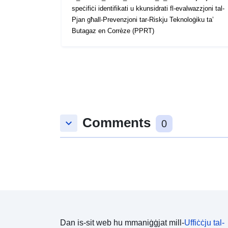
speċifiċi identifikati u kkunsidrati fl-evalwazzjoni tal-
Pjan għall-Prevenzjoni tar-Riskju Teknoloġiku ta’
Butagaz en Corrèze (PPRT)
Comments
keyboard_arrow_down
0
Dan is-sit web hu mmaniġġjat mill-
Uffiċċju tal-