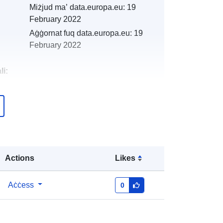
Miżjud ma’ data.europa.eu:
19
February 2022
Aġġornat fuq data.europa.eu:
19
February 2022
li:
http://descartes-dev.cete-
mediterranee.i2/service/fr-
120066022-atom-9adae4eb-57bd-
4f93-8ed7-b6cd7bc08310
http://data.europa.eu/88u/dataset/fr-
Actions
Likes
120066022-srv-7e655585-b067-
4474-82b8-0452d827b4be
Aċċess
0
Riżorsa:
http://inspire.ec.europa.eu/metadata-