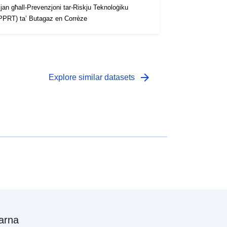
jan għall-Prevenzjoni tar-Riskju Teknoloġiku
PPRT) ta’ Butagaz en Corrèze
arrow_forward
Explore similar datasets
arna