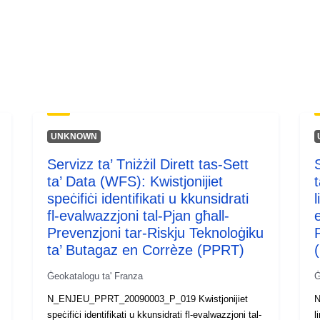
UNKNOWN
Servizz ta’ Tniżżil Dirett tas-Sett
S
ta’ Data (WFS): Kwistjonijiet
speċifiċi identifikati u kkunsidrati
l
fl-evalwazzjoni tal-Pjan għall-
Prevenzjoni tar-Riskju Teknoloġiku
ta’ Butagaz en Corrèze (PPRT)
Ġeokatalogu ta' Franza
Ġ
N_ENJEU_PPRT_20090003_P_019 Kwistjonijiet
N
speċifiċi identifikati u kkunsidrati fl-evalwazzjoni tal-
l