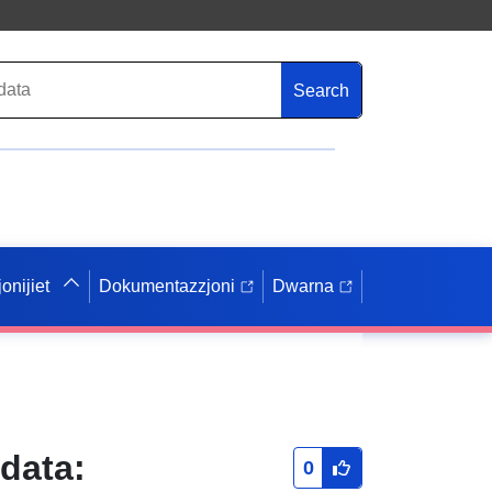
Search
onijiet
Dokumentazzjoni
Dwarna
 data:
0