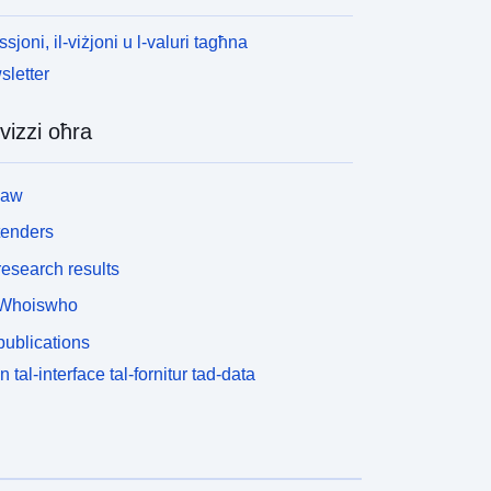
ssjoni, il-viżjoni u l-valuri tagħna
letter
vizzi oħra
law
tenders
esearch results
Whoiswho
ublications
n tal-interface tal-fornitur tad-data