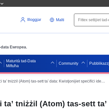
Illoggjar
Malti
ad-data Ewropea.
Maturità tad-Data
Community
Pubblikazzj
Miftuħa
Servizz sempliċi ta’ tniżżil (Atom) tas-sett ta’ data: Kwistjonijiet speċifiċi identifikati u kkunsidrati fl-evalwazzjoni tal-Pjan għall-Prevenzjoni tar-Riskju Teknoloġiku ta’ Butagaz en Corrèze (PPRT)
 ta’ tniżżil (Atom) tas-sett ta’