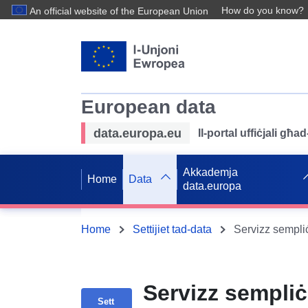
How do you know?
An official website of the European Union
European data
data.europa.eu
Il-portal uffiċjali għ
Akkademja
Home
Data
data.europa
Home
Settijiet tad-data
Servizz sempliċi
Sett