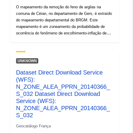
O mapeamento da remoção do feno de argilas na
comuna de Céran, no departamento de Gers, é extraído
do mapeamento departamental do BRGM. Este
mapeamento é um zoneamento da probabilidade de
ocorrência do fenômeno de encolhimento-inflação de
solos argilosos.Um mapa de suscetibilidade foi
inicialmente elaborado com base em critérios puramente
físicos pelo BRGM a partir dos mapas geológicos do
departamento, os quais foram interpretados tendo em
UNKNOWN
conta os seguintes fatores para cada formação
Dataset Direct Download Service
geológica: — a proporção de material argiloso dentro da
(WFS):
formação (análise ética); — a proporção de minerais
soprantes na fase de argila (composição mineralógica);
N_ZONE_ALEA_PPRN_20140366_
— o comportamento geotécnico do material. Para cada
S_032 Dataset Direct Download
uma das formações de argila identificadas, o nível de
Service (WFS):
perigo é, em última análise, o resultado do nível de
N_ZONE_ALEA_PPRN_20140366_
suscetibilidade assim obtido com a densidade de
S_032
inchaço sinistra, comunicada a 100 km² de superfície
real de afloramento urbanizado.
Geocatálogo França