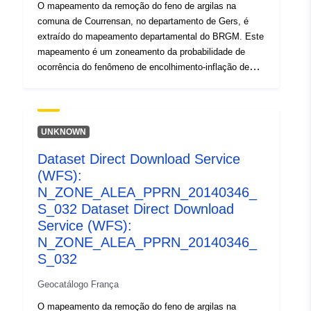
O mapeamento da remoção do feno de argilas na
comuna de Courrensan, no departamento de Gers, é
extraído do mapeamento departamental do BRGM. Este
mapeamento é um zoneamento da probabilidade de
ocorrência do fenômeno de encolhimento-inflação de
solos argilosos. Um mapa de suscetibilidade foi
inicialmente elaborado com base em critérios puramente
físicos pelo BRGM a partir dos mapas geológicos do
departamento, os quais foram interpretados tendo em
UNKNOWN
conta os seguintes fatores para cada formação
Dataset Direct Download Service
geológica: — a proporção de material argiloso dentro da
(WFS):
formação (análise ética); — a proporção de minerais
soprantes na fase de argila (composição mineralógica);
N_ZONE_ALEA_PPRN_20140346_
— o comportamento geotécnico do material. Para cada
S_032 Dataset Direct Download
uma das formações de argila identificadas, o nível de
Service (WFS):
perigo é, em última análise, o resultado do nível de
N_ZONE_ALEA_PPRN_20140346_
suscetibilidade assim obtido com a densidade de
S_032
inchaço sinistra, comunicada a 100 km² de superfície
real de afloramento urbanizado.
Geocatálogo França
O mapeamento da remoção do feno de argilas na