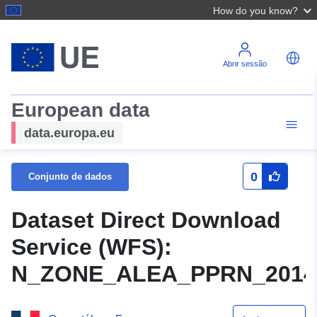
How do you know?
Abrir sessão
European data
data.europa.eu
0
Conjunto de dados
Dataset Direct Download
Service (WFS):
N_ZONE_ALEA_PPRN_2014