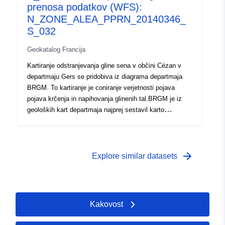
prenosa podatkov (WFS):
N_ZONE_ALEA_PPRN_20140346_
S_032
Geokatalog Francija
Kartiranje odstranjevanja gline sena v občini Cézan v
departmaju Gers se pridobiva iz diagrama departmaja
BRGM. To kartiranje je coniranje verjetnosti pojava
pojava krčenja in napihovanja glinenih tal.BRGM je iz
geoloških kart departmaja najprej sestavil karto
občutljivosti na podlagi povsem fizičnih meril, ki so se
razlagala ob upoštevanju naslednjih dejavnikov za
vsako geološko formacijo: — delež glinenega materiala
v formaciji (litska analiza); — delež mineralov v fazi
arrow_forward
Explore similar datasets
gline (mineraloška sestava); geotehnično obnašanje
materiala. Za vsako od ugotovljenih glinenih formacij je
raven nevarnosti na koncu rezultat stopnje občutljivosti,
dobljene z gostoto zloveščega otekanja, ki se poroča na
Kakovost
100 km² dejanske urbanizirane površine.