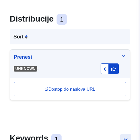
Distribucije
1
Sort
Prenesi
-
UNKNOWN
0
Dostop do naslova URL
Keywords
1
keyboard_arrow_down