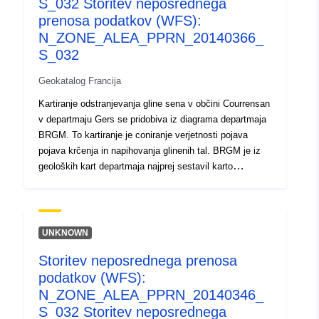
S_032 Storitev neposrednega
urbanizirane površine.
prenosa podatkov (WFS):
N_ZONE_ALEA_PPRN_20140366_
S_032
Geokatalog Francija
Kartiranje odstranjevanja gline sena v občini Courrensan
v departmaju Gers se pridobiva iz diagrama departmaja
BRGM. To kartiranje je coniranje verjetnosti pojava
pojava krčenja in napihovanja glinenih tal. BRGM je iz
geoloških kart departmaja najprej sestavil karto
občutljivosti na podlagi povsem fizičnih meril, ki so se
razlagala ob upoštevanju naslednjih dejavnikov za
vsako geološko formacijo: — delež glinenega materiala
v formaciji (litska analiza); — delež mineralov v fazi
UNKNOWN
gline (mineraloška sestava); geotehnično obnašanje
Storitev neposrednega prenosa
materiala. Za vsako od ugotovljenih glinenih formacij je
podatkov (WFS):
raven nevarnosti na koncu rezultat stopnje občutljivosti,
dobljene z gostoto zloveščega otekanja, ki se poroča na
N_ZONE_ALEA_PPRN_20140346_
100 km² dejanske urbanizirane površine.
S_032 Storitev neposrednega