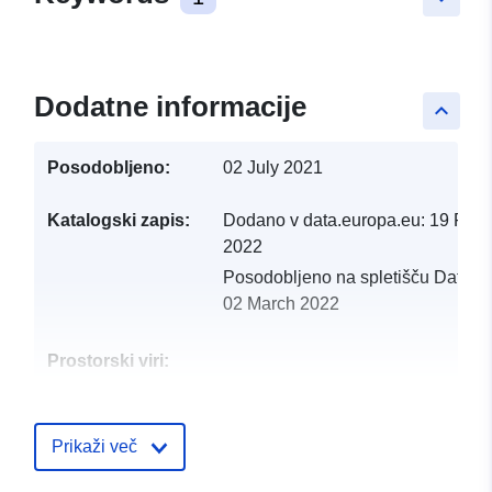
Dodatne informacije
keyboard_arrow_up
Posodobljeno:
02 July 2021
Katalogski zapis:
Dodano v data.europa.eu:
19 Febr
2022
Posodobljeno na spletišču Data.e
02 March 2022
Prostorski viri:
Identifikatorji:
http://catalogue.geo-
ide.developpement-
Prikaži več
durable.gouv.fr/service/fr-