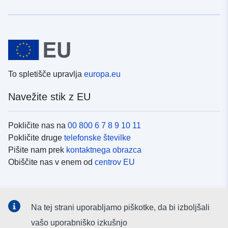
To spletišče upravlja
europa.eu
Navežite stik z EU
Pokličite nas na
00 800 6 7 8 9 10 11
Pokličite druge
telefonske številke
Pišite nam prek
kontaktnega obrazca
Obiščite nas v enem od
centrov EU
Družbeni mediji
Na tej strani uporabljamo piškotke, da bi izboljšali
Iskanje po
družbenih medijih EU
vašo uporabniško izkušnjo