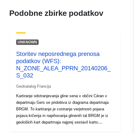
120066022-wxs-4b7ef0e8-
eb89-4926-a4dd-
Podobne zbirke podatkov
021fcadb77f3
uriRef:
http://data.europa.eu/88u/dataset/fr
120066022-srv-7e8da163-1cec-
UNKNOWN
4f36-a1a6-77539d75a12c
Storitev neposrednega prenosa
Tip:
Vir:
podatkov (WFS):
http://inspire.ec.europa.eu/metadat
N_ZONE_ALEA_PPRN_20140206_
codelist/ResourceType/services
S_032
Geokatalog Francija
Kartiranje odstranjevanja gline sena v občini Céran v
departmaju Gers se pridobiva iz diagrama departmaja
BRGM. To kartiranje je coniranje verjetnosti pojava
pojava krčenja in napihovanja glinenih tal.BRGM je iz
geoloških kart departmaja najprej sestavil karto
občutljivosti na podlagi povsem fizičnih meril, ki so se