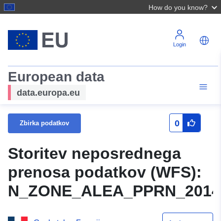
How do you know?
Login
European data
data.europa.eu
0
Zbirka podatkov
Storitev neposrednega
prenosa podatkov (WFS):
N_ZONE_ALEA_PPRN_2014