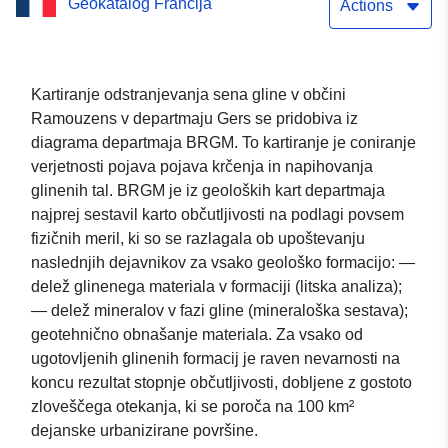
Geokatalog Francija
Actions
Kartiranje odstranjevanja sena gline v občini
Ramouzens v departmaju Gers se pridobiva iz
diagrama departmaja BRGM. To kartiranje je coniranje
verjetnosti pojava pojava krčenja in napihovanja
glinenih tal. BRGM je iz geoloških kart departmaja
najprej sestavil karto občutljivosti na podlagi povsem
fizičnih meril, ki so se razlagala ob upoštevanju
naslednjih dejavnikov za vsako geološko formacijo: —
delež glinenega materiala v formaciji (litska analiza);
— delež mineralov v fazi gline (mineraloška sestava);
geotehnično obnašanje materiala. Za vsako od
ugotovljenih glinenih formacij je raven nevarnosti na
koncu rezultat stopnje občutljivosti, dobljene z gostoto
zloveščega otekanja, ki se poroča na 100 km²
dejanske urbanizirane površine.