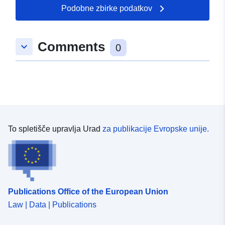
Podobne zbirke podatkov
Comments
keyboard_arrow_down
0
To spletišče upravlja Urad
za publikacije Evropske unije.
Publications Office of the European Union
Law | Data | Publications