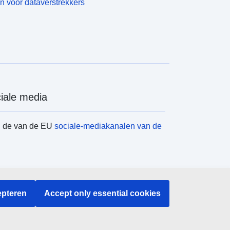
n voor dataverstrekkers
iale media
d de van de EU
sociale-mediakanalen van de
instellingen en -organen
pteren
Accept only essential cookies
en naar EU-instellingen en -organen