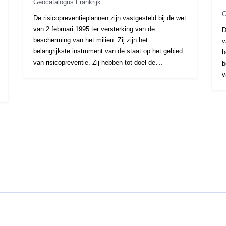
Geocatalogus Frankrijk
G
De risicopreventieplannen zijn vastgesteld bij de wet
van 2 februari 1995 ter versterking van de
D
bescherming van het milieu. Zij zijn het
v
belangrijkste instrument van de staat op het gebied
b
van risicopreventie. Zij hebben tot doel de
b
ontwikkeling van gebieden die aan een groot risico
v
zijn blootgesteld, te monitoren. De PPR’s worden
o
goedgekeurd door de prefecten en in het algemeen
z
uitgevoerd door de departementale directoraten van
g
de territoria (DDT). Deze plannen regelen
u
landgebruik of grondgebruik door middel van
d
bouwverboden of -vereisten voor bestaande of
l
toekomstige gebouwen (bouwkundige bepalingen,
b
werkzaamheden ter vermindering van de
t
kwetsbaarheid, beperkingen op het gebruik of
w
praktijken in de landbouw, enz.). Deze plannen
k
kunnen in ontwikkeling zijn (voorgeschreven), vooraf
p
worden uitgevoerd of goedgekeurd. Het RPP-dossier
k
bevat een presentatienota, een reglementair
w