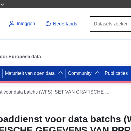
Inloggen
Nederlands
 voor Europese data
Maturiteit van open data
Community
Publicaties
Directe downloaddienst voor data batchs (WFS): SET VAN GRAFISCHE GEGEVENS VAN PPRT APERAM ROESTVRIJ FRANKRIJK
oaddienst voor data batchs (
FISCHE GEGEVENS VAN PPR