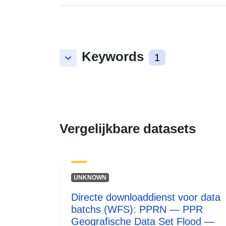
Keywords
keyboard_arrow_down
1
Vergelijkbare datasets
UNKNOWN
Directe downloaddienst voor data
batchs (WFS): PPRN — PPR
Geografische Data Set Flood —