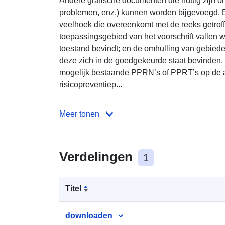
Andere grafische documenten die nuttig zijn o
problemen, enz.) kunnen worden bijgevoegd. E
veelhoek die overeenkomt met de reeks getrof
toepassingsgebied van het voorschrift vallen
toestand bevindt; en de omhulling van gebie
deze zich in de goedgekeurde staat bevinden.
mogelijk bestaande PPRN’s of PPRT’s op de af
risicopreventiep...
Meer tonen
Verdelingen
1
Titel
downloaden