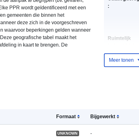
m de aanpak te begrijpen (bv. gevaren,
:
lke PPR wordt geïdentificeerd met een
fen gemeenten die binnen het
 wanneer deze zich in de voorgeschreven
den waarvoor beperkingen gelden wanneer
 Deze geografische tabel maakt het
Ruimtelijk
deling in kaart te brengen. De
hulpmiddel:
Meer tonen
Identificatore
uriRef:
Formaat
Bijgewerkt
-
UNKNOWN
Soort: