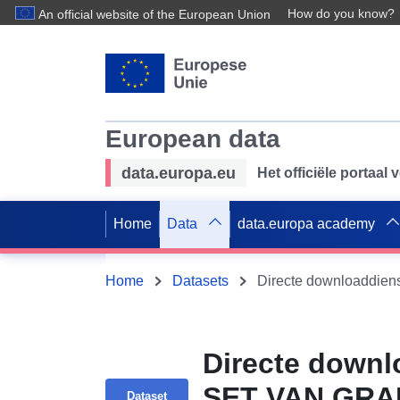
How do you know?
An official website of the European Union
European data
data.europa.eu
Het officiële portaal
Home
Data
data.europa academy
Home
Datasets
Directe downl
SET VAN GRA
Dataset