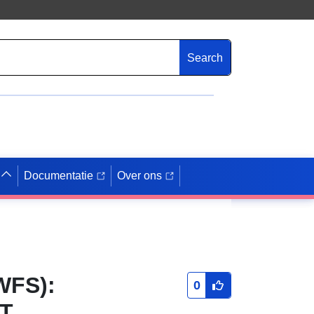
Search
Documentatie
Over ons
WFS):
0
T