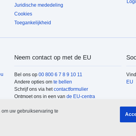
Logi
Juridische mededeling
Cookies
Toegankelijkheid
Neem contact op met de EU
Soc
eu
Bel ons op
00 800 6 7 8 9 10 11
Vin
Andere opties om
te bellen
EU
Schrijf ons via het
contactformulier
Ontmoet ons in een van
de EU-centra
EU-
 om uw gebruikservaring te
Acce
Zoek