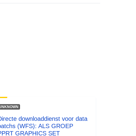
http://inspire.ec.europa.eu/metadata-
codelist/ResourceType/services
UNKNOWN
Directe downloaddienst voor data
batchs (WFS): ALS GROEP
PPRT GRAPHICS SET