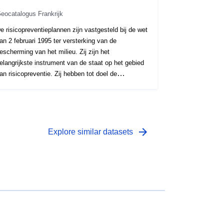
eocatalogus Frankrijk
e risicopreventieplannen zijn vastgesteld bij de wet
an 2 februari 1995 ter versterking van de
escherming van het milieu. Zij zijn het
elangrijkste instrument van de staat op het gebied
an risicopreventie. Zij hebben tot doel de
ntwikkeling van gebieden die aan een groot risico
ijn blootgesteld, te monitoren. De PPR’s worden
oedgekeurd door de prefecten en in het algemeen
itgevoerd door de departementale directoraten van
e territoria (DDT). Deze plannen regelen
arrow_forward
Explore similar datasets
andgebruik of grondgebruik door middel van
ouwverboden of -vereisten voor bestaande of
oekomstige gebouwen (bouwkundige bepalingen,
erkzaamheden ter vermindering van de
wetsbaarheid, beperkingen op het gebruik of
raktijken in de landbouw, enz.). Deze plannen
unnen in ontwikkeling zijn (voorgeschreven), vooraf
orden uitgevoerd of goedgekeurd. Het RPP-dossier