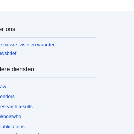
evat een presentatienota, een reglementair
estemmingsplan en een verordening. Andere
rafische documenten die nuttig zijn om de aanpak
e begrijpen (bv. gevaren, problemen, enz.) kunnen
r ons
orden bijgevoegd. Elke PPR wordt geïdentificeerd
et een veelhoek die overeenkomt met de reeks
etroffen gemeenten die binnen het
 missie, visie en waarden
oepassingsgebied van het voorschrift vallen
wsbrief
anneer deze zich in de voorgeschreven toestand
evindt; en de omhulling van gebieden waarvoor
eperkingen gelden wanneer deze zich in de
ere diensten
oedgekeurde staat bevinden. Deze geografische
abel maakt het mogelijk bestaande PPRN’s of
law
PRT’s op de afdeling in kaart te brengen.
tenders
esearch results
Whoiswho
ublications