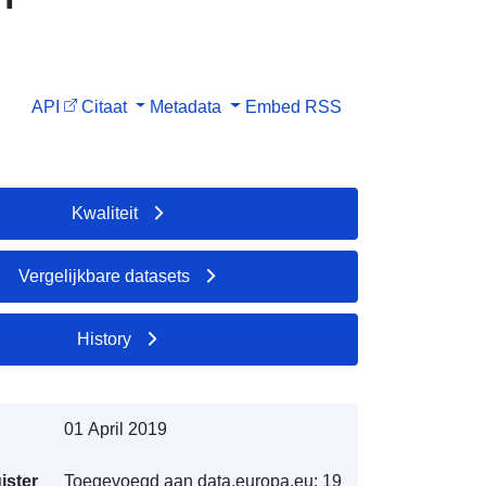
API
Citaat
Metadata
Embed
RSS
Kwaliteit
Vergelijkbare datasets
History
01 April 2019
ister
Toegevoegd aan data.europa.eu:
19