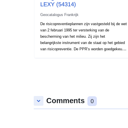
LEXY (54314)
Geocatalogus Frankrijk
De risicopreventieplannen zijn vastgesteld bij de wet
van 2 februari 1995 ter versterking van de
bescherming van het milieu. Zij zijn het
belangrijkste instrument van de staat op het gebied
van risicopreventie. De PPR’s worden goedgekeurd
door de prefecten en in het algemeen uitgevoerd
door de departementale directoraten van de territoria
(DDT). Deze plannen regelen landgebruik of
grondgebruik door middel van bouwverboden of
eisen voor bestaande of toekomstige gebouwen
(bouwkundige bepalingen, werkzaamheden ter
vermindering van de kwetsbaarheid, beperkingen op
Comments
het gebruik of landbouwpraktijken, enz.). Deze
keyboard_arrow_down
0
plannen kunnen in ontwikkeling zijn
(voorgeschreven), vooraf worden uitgevoerd of
goedgekeurd.Het PPR-dossier bevat een
presentatienota, een reglementair bestemmingsplan