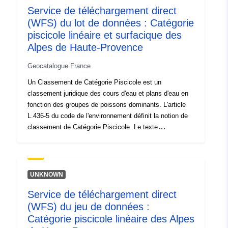
Service de téléchargement direct
-2eme catégorie: toutes les autres eaux soumises aux
(WFS) du lot de données : Catégorie
dispositions de l'arrêté. Les notions de public/prive et de
pèche autorisée ou non n'entrent pas en ligne de compte
piscicole linéaire et surfacique des
dans ce découpage. Ce découpage ne concerne pas
Alpes de Haute-Provence
non plus les eaux closes ou les piscicultures. AP 2007-
Geocatalogue France
2924 DU 11/12/2007.
Un Classement de Catégorie Piscicole est un
classement juridique des cours d'eau et plans d'eau en
fonction des groupes de poissons dominants. L'article
L.436-5 du code de l'environnement définit la notion de
classement de Catégorie Piscicole. Le texte
réglementaire fondateur d'un Classement de Catégorie
Piscicole est l'arrêté pris par le préfet de département.
-1ere catégorie: eaux principalement peuplées de truites,
ainsi que ceux où il paraît désirable d'assurer une
UNKNOWN
protection spéciale des poissons de cette espèce.
Service de téléchargement direct
-2eme catégorie: toutes les autres eaux soumises aux
(WFS) du jeu de données :
dispositions de l'arrêté. Les notions de public/prive et de
pèche autorisée ou non n'entrent pas en ligne de compte
Catégorie piscicole linéaire des Alpes
dans ce découpage. Ce découpage ne concerne pas