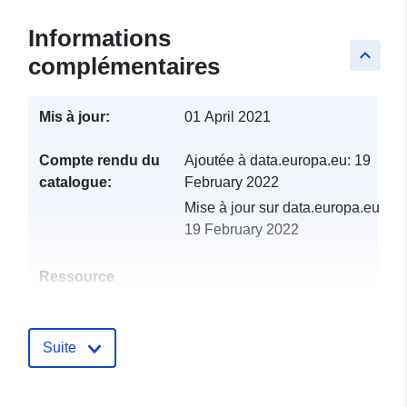
Informations
keyboard_arrow_up
complémentaires
Mis à jour:
01 April 2021
Compte rendu du
Ajoutée à data.europa.eu:
19
catalogue:
February 2022
Mise à jour sur data.europa.eu:
19 February 2022
Ressource
spatiale:
Identificateurs:
http://catalogue.geo-
Suite
ide.developpement-
durable.gouv.fr/service/fr-