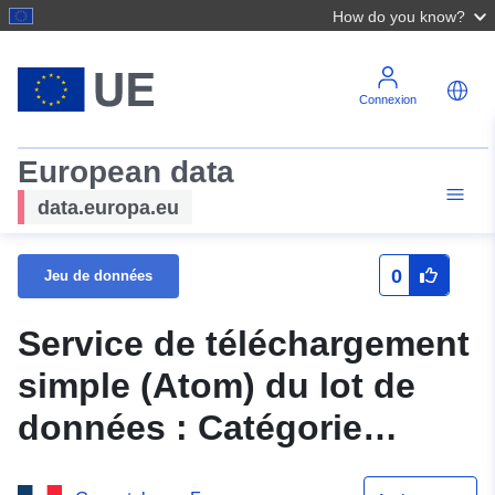
How do you know?
Connexion
European data
data.europa.eu
0
Jeu de données
Service de téléchargement
simple (Atom) du lot de
données : Catégorie
piscicole linéaire et