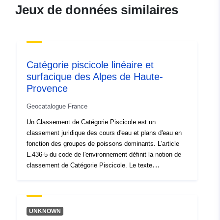
120066022-atom-
Jeux de données similaires
56741099-32e1-4395-9713-
596da40bbce1
uriRef:
http://data.europa.eu/88u/dataset/fr
120066022-srv-7e93b14b-48c1-
Catégorie piscicole linéaire et
4f3e-a725-6f5f9d269f19
surfacique des Alpes de Haute-
Provence
Type:
Ressource:
http://inspire.ec.europa.eu/metadat
Geocatalogue France
codelist/SpatialDataServiceType/d
Un Classement de Catégorie Piscicole est un
classement juridique des cours d'eau et plans d'eau en
fonction des groupes de poissons dominants. L'article
L.436-5 du code de l'environnement définit la notion de
classement de Catégorie Piscicole. Le texte
réglementaire fondateur d'un Classement de Catégorie
Piscicole est l'arrêté pris par le préfet de département.
-1ere catégorie: eaux principalement peuplées de truites,
ainsi que ceux où il paraît désirable d'assurer une
UNKNOWN
protection spéciale des poissons de cette espèce.