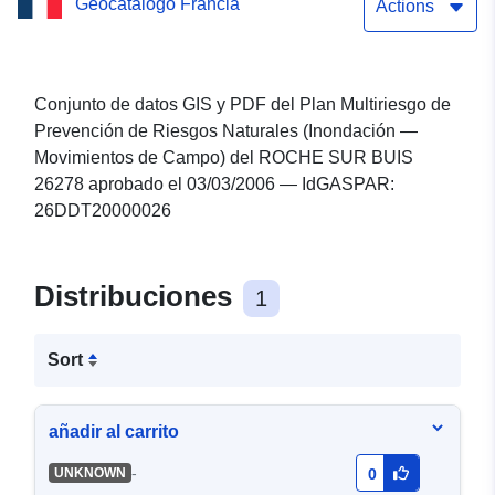
Geocatálogo Francia
campo — Municipio de LA
Actions
ROCHE SUR BUIS 26278
aprobado el 03/03/2006
Conjunto de datos GIS y PDF del Plan Multiriesgo de
Prevención de Riesgos Naturales (Inondación —
Movimientos de Campo) del ROCHE SUR BUIS
26278 aprobado el 03/03/2006 — IdGASPAR:
26DDT20000026
Distribuciones
1
Sort
añadir al carrito
-
UNKNOWN
0