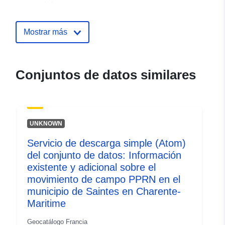
espacial:
Identificadores:
http://catalogue.geo-
Mostrar más
ide.developpement-
durable.gouv.fr/service/fr-
120066022-atom-8aa8f155-
Conjuntos de datos similares
b2e6-4abd-82b5-
fb38c1d3ac8e
uriRef:
http://data.europa.eu/88u/dataset/fr
UNKNOWN
120066022-srv-7e9bebc2-2b07-
48c2-8cff-6cba37f60f18
Servicio de descarga simple (Atom)
del conjunto de datos: Información
Tipo:
Recurso:
existente y adicional sobre el
http://inspire.ec.europa.eu/metadat
movimiento de campo PPRN en el
codelist/ResourceType/services
municipio de Saintes en Charente-
Maritime
Geocatálogo Francia