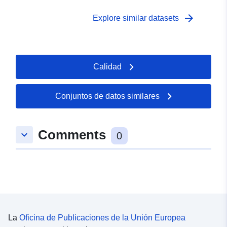
arrow_forward
Explore similar datasets
Calidad
Conjuntos de datos similares
Comments
keyboard_arrow_down
0
La
Oficina de Publicaciones de la Unión Europea