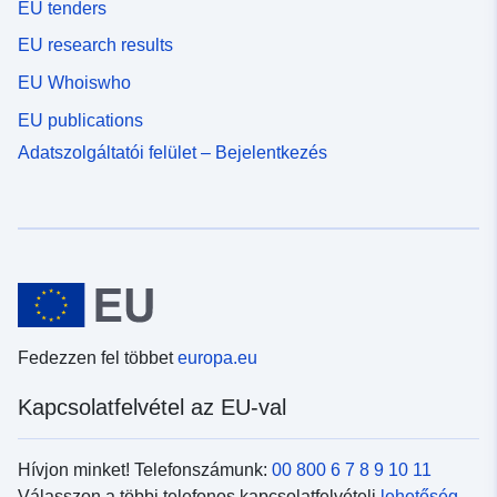
EU tenders
EU research results
EU Whoiswho
EU publications
Adatszolgáltatói felület – Bejelentkezés
Fedezzen fel többet
europa.eu
Kapcsolatfelvétel az EU-val
Hívjon minket! Telefonszámunk:
00 800 6 7 8 9 10 11
Válasszon a többi telefonos kapcsolatfelvételi
lehetőség