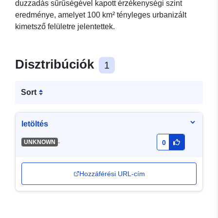
duzzadás sűrűségével kapott érzékenységi szint
eredménye, amelyet 100 km² tényleges urbanizált
kimetsző felületre jelentettek.
Disztribúciók
1
Sort
letöltés
-
UNKNOWN
0
Hozzáférési URL-cím