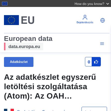
How do you know?
Bejelentkezés
European data
data.europa.eu
0
Adatkészlet
Az adatkészlet egyszerű
letöltési szolgáltatása
(Atom): Az OAH
agyageltávolításának