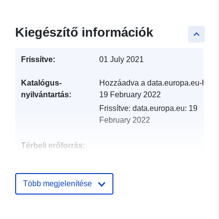
Kiegészítő információk
keyboard_arrow_up
Frissítve:
01 July 2021
Katalógus-
Hozzáadva a data.europa.eu-hoz:
nyilvántartás:
19 February 2022
Frissítve: data.europa.eu:
19
February 2022
Térbeli erőforrás:
Azonosítók:
http://catalogue.geo-
ide.developpement-
Több megjelenítése
durable.gouv.fr/service/fr-
120066022-atom-
0d823945-c805-4ae5-81a9-