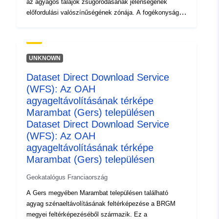
az agyagos talajok zsugorodásának jelenségének
előfordulási valószínűségének zónája. A fogékonysági
térképet először tisztán fizikai kritériumok alapján
készítette el a BRGM a tanszék geológiai térképeiből,
amelyeket az egyes geológiai képződmények esetében
a következő tényezők figyelembevételével értelmeztek:
UNKNOWN
– az agyaganyag aránya a formációban (litikus
Dataset Direct Download Service
elemzés); – a fújó ásványok aránya az agyagfázisban
(WFS): Az OAH
(ásványtani összetétel); az anyag geotechnikai
viselkedése. Az egyes azonosított agyagképződmények
agyageltávolításának térképe
esetében a veszélyességi szint végső soron a baljós
Marambat (Gers) településen
duzzanat sűrűségével kapott érzékenységi szint
Dataset Direct Download Service
eredménye, amelyről 100 km² tényleges urbanizált kitörő
(WFS): Az OAH
felületet jelentettek.
agyageltávolításának térképe
Marambat (Gers) településen
Geokatalógus Franciaország
A Gers megyében Marambat településen található
agyag szénaeltávolításának feltérképezése a BRGM
megyei feltérképezéséből származik. Ez a