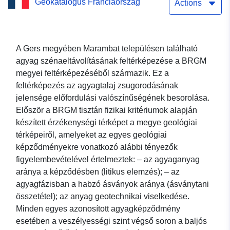
Geokatalógus Franciaország
térképe Marambat (Gers)
Actions
településen
A Gers megyében Marambat településen található
agyag szénaeltávolításának feltérképezése a BRGM
megyei feltérképezéséből származik. Ez a
feltérképezés az agyagtalaj zsugorodásának
jelensége előfordulási valószínűségének besorolása.
Először a BRGM tisztán fizikai kritériumok alapján
készített érzékenységi térképet a megye geológiai
térképeiről, amelyeket az egyes geológiai
képződményekre vonatkozó alábbi tényezők
figyelembevételével értelmeztek: – az agyaganyag
aránya a képződésben (litikus elemzés); – az
agyagfázisban a habzó ásványok aránya (ásványtani
összetétel); az anyag geotechnikai viselkedése.
Minden egyes azonosított agyagképződmény
esetében a veszélyességi szint végső soron a baljós