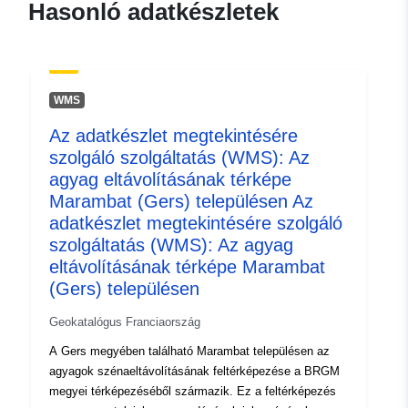
Hasonló adatkészletek
7fb18866480a
uriRef:
http://data.europa.eu/88u/dataset/fr
120066022-srv-7eabb0b2-e092-
WMS
4056-8fce-4c1ad7f40d40
Az adatkészlet megtekintésére
Típus:
Erőforrás:
szolgáló szolgáltatás (WMS): Az
http://inspire.ec.europa.eu/metadat
agyag eltávolításának térképe
codelist/SpatialDataServiceType/d
Marambat (Gers) településen Az
adatkészlet megtekintésére szolgáló
szolgáltatás (WMS): Az agyag
eltávolításának térképe Marambat
(Gers) településen
Geokatalógus Franciaország
A Gers megyében található Marambat településen az
agyagok szénaeltávolításának feltérképezése a BRGM
megyei térképezéséből származik. Ez a feltérképezés