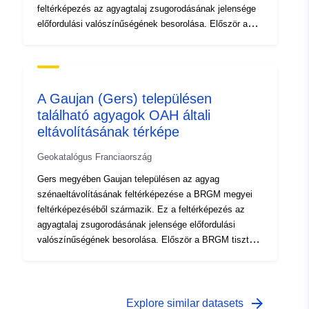
feltérképezés az agyagtalaj zsugorodásának jelensége
előfordulási valószínűségének besorolása. Először a
BRGM tisztán fizikai kritériumok alapján készített
érzékenységi térképet a megye geológiai térképeiről,
amelyeket az egyes geológiai képződményekre
vonatkozó alábbi tényezők figyelembevételével
A Gaujan (Gers) településen
értelmeztek: – az agyaganyag aránya a képződésben
található agyagok OAH általi
(litikus elemzés); – az agyagfázisban a habzó ásványok
eltávolításának térképe
aránya (ásványtani összetétel); az anyag geotechnikai
viselkedése. Minden egyes azonosított
Geokatalógus Franciaország
agyagképződmény esetében a veszélyességi szint
végső soron a baljós duzzadás sűrűségével kapott
Gers megyében Gaujan településen az agyag
érzékenységi szint eredménye, amelyet 100 km²
szénaeltávolításának feltérképezése a BRGM megyei
tényleges urbanizált kimetsző felületre jelentettek.
feltérképezéséből származik. Ez a feltérképezés az
agyagtalaj zsugorodásának jelensége előfordulási
valószínűségének besorolása. Először a BRGM tisztán
fizikai kritériumok alapján készített érzékenységi
térképet a megye geológiai térképeiről, amelyeket az
egyes geológiai képződményekre vonatkozó alábbi
tényezők figyelembevételével értelmeztek: – az
arrow_forward
Explore similar datasets