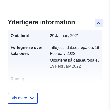
Yderligere information
keyboard_arrow_up
Opdateret:
29 January 2021
Fortegnelse over
Tilføjet til data.europa.eu:
19
kataloger:
February 2022
Opdateret på data.europa.eu:
19 February 2022
Rumlig
ressource:
Identifikatorer:
http://catalogue.geo-
Vis mere
ide.developpement-
durable.gouv.fr/service/fr-