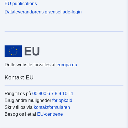
EU publications
Dataleverandørens grænseflade-login
Dette website forvaltes af
europa.eu
Kontakt EU
Ring til os på
00 800 6 7 8 9 10 11
Brug andre muligheder
for opkald
Skriv til os via
kontaktformularen
Besøg os i et af
EU-centrene