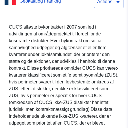
Geokatalog Frankrig
ved en bykontrakt om
Actions
social samhørighed i Øvre
Rhinen
CUCS afløste bykontrakter i 2007 som led i
udviklingen af områdeprojektet til fordel for de
kriseramte distrikter. Hver bykontrakt om social
samhørighed udpeger og afgrænser et eller flere
kvarterer under lokalsamfundet, der prioriterer den
støtte og de aktioner, der udvikles i henhold til denne
kontrakt. Disse prioriterede områder CUCS kan være:-
kvarterer klassificeret som et følsomt byområde (ZUS),
hvis perimeter svarer til den lovbestemte omkreds af
ZUS, eller,- distrikter, der ikke er klassificeret som
ZUS, hvis perimeter er specifik for hver CUCS
(omkredsen af CUCS ikke-ZUS distrikter har intet
juridisk, men kontraktmæssigt grundlag).Disse data
indeholder udelukkende ikke-ZUS kvarterer, der er
udpeget som prioritet af en CUCS, der er blevet