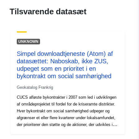
120066022-atom-83cfc1bc-
Tilsvarende datasæt
4747-47a1-82aa-
f0d25ea36ee4
uriRef:
http://data.europa.eu/88u/dataset/fr
UNKNOWN
120066022-srv-7ebecf34-3d1d-
4e06-9388-eb4ed3a197d7
Simpel downloadtjeneste (Atom) af
datasættet: Naboskab, ikke ZUS,
Type:
Ressource:
udpeget som en prioritet i en
http://inspire.ec.europa.eu/metadat
bykontrakt om social samhørighed
codelist/SpatialDataServiceType/d
Geokatalog Frankrig
CUCS afløste bykontrakter i 2007 som led i udviklingen
af områdeprojektet til fordel for de kriseramte distrikter.
Hver bykontrakt om social samhørighed udpeger og
afgrænser et eller flere kvarterer under lokalsamfundet,
der prioriterer den støtte og de aktioner, der udvikles i
henhold til denne kontrakt. Disse prioriterede områder
CUCS kan være:- kvarterer klassificeret som et følsomt