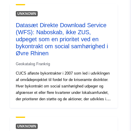
byområde (ZUS), hvis perimeter svarer til den
lovbestemte omkreds af ZUS, eller,- distrikter, der ikke
UNKNOWN
er klassificeret som ZUS, hvis perimeter er specifik for
Datasæt Direkte Download Service
hver CUCS (omkredsen af CUCS ikke-ZUS distrikter har
(WFS): Naboskab, ikke ZUS,
intet juridisk, men kontraktmæssigt grundlag).Disse data
indeholder udelukkende ikke-ZUS kvarterer, der er
udpeget som en prioritet ved en
udpeget som prioritet af en CUCS, der er blevet
bykontrakt om social samhørighed i
underskrevet. De andre CUCS-kvarterer (CUCS-
Øvre Rhinen
kvarterer, der er klassificeret som ZUS og CUCS-
distrikter uden for ZUS i det tidligere CUCS) er ikke
Geokatalog Frankrig
omfattet.
CUCS afløste bykontrakter i 2007 som led i udviklingen
af områdeprojektet til fordel for de kriseramte distrikter.
Hver bykontrakt om social samhørighed udpeger og
afgrænser et eller flere kvarterer under lokalsamfundet,
der prioriterer den støtte og de aktioner, der udvikles i
henhold til denne kontrakt. Disse prioriterede områder
CUCS kan være:- kvarterer klassificeret som et følsomt
byområde (ZUS), hvis perimeter svarer til den
lovbestemte omkreds af ZUS, eller,- distrikter, der ikke
UNKNOWN