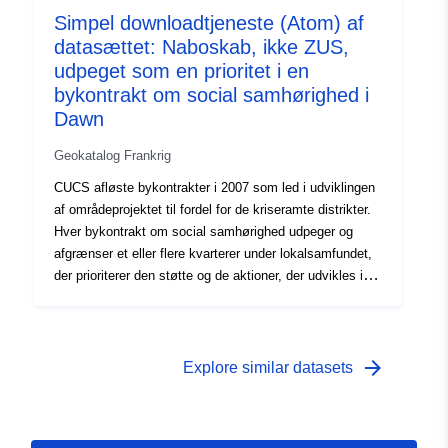
er klassificeret som ZUS, hvis perimeter er specifik for
Simpel downloadtjeneste (Atom) af
hver CUCS (omkredsen af CUCS ikke-ZUS distrikter har
datasættet: Naboskab, ikke ZUS,
intet juridisk, men kontraktmæssigt grundlag).Disse data
indeholder udelukkende ikke-ZUS kvarterer, der er
udpeget som en prioritet i en
udpeget som prioritet af en CUCS, der er blevet
bykontrakt om social samhørighed i
underskrevet. De andre CUCS-kvarterer (CUCS-
Dawn
kvarterer, der er klassificeret som ZUS og CUCS-
distrikter uden for ZUS i det tidligere CUCS) er ikke
Geokatalog Frankrig
omfattet.
CUCS afløste bykontrakter i 2007 som led i udviklingen
af områdeprojektet til fordel for de kriseramte distrikter.
Hver bykontrakt om social samhørighed udpeger og
afgrænser et eller flere kvarterer under lokalsamfundet,
der prioriterer den støtte og de aktioner, der udvikles i
henhold til denne kontrakt. Disse prioriterede områder
CUCS kan være:- kvarterer klassificeret som et følsomt
byområde (ZUS), hvis perimeter svarer til den
lovbestemte omkreds af ZUS, eller,- distrikter, der ikke
arrow_forward
Explore similar datasets
er klassificeret som ZUS, hvis perimeter er specifik for
hver CUCS (omkredsen af CUCS ikke-ZUS distrikter har
intet juridisk, men kontraktmæssigt grundlag).Disse data