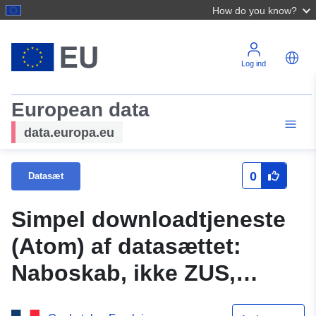
How do you know?
Log ind
European data
data.europa.eu
0
Datasæt
Simpel downloadtjeneste
(Atom) af datasættet:
Naboskab, ikke ZUS,
udpeget som en prioritet