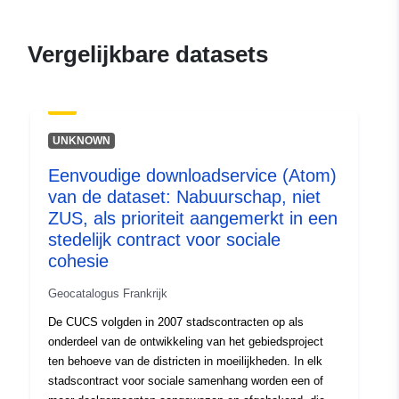
durable.gouv.fr/service/fr-
120066022-atom-83cfc1bc-
Vergelijkbare datasets
4747-47a1-82aa-
f0d25ea36ee4
uriRef:
http://data.europa.eu/88u/dataset/fr
UNKNOWN
120066022-srv-7ebecf34-3d1d-
4e06-9388-eb4ed3a197d7
Eenvoudige downloadservice (Atom)
van de dataset: Nabuurschap, niet
Soort:
Bron:
http://inspire.ec.europa.eu/m
ZUS, als prioriteit aangemerkt in een
codelist/SpatialDataServiceType/d
stedelijk contract voor sociale
cohesie
Geocatalogus Frankrijk
De CUCS volgden in 2007 stadscontracten op als
onderdeel van de ontwikkeling van het gebiedsproject
ten behoeve van de districten in moeilijkheden. In elk
stadscontract voor sociale samenhang worden een of