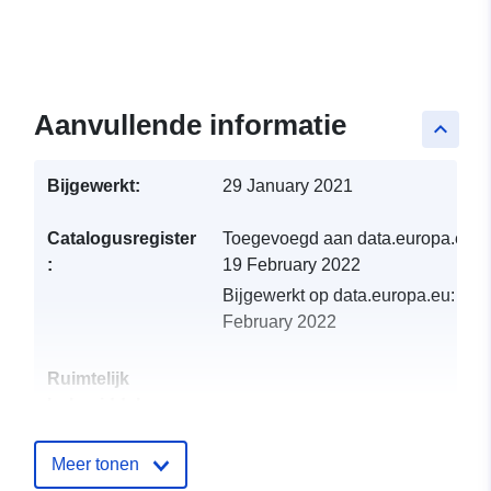
Aanvullende informatie
keyboard_arrow_up
Bijgewerkt:
29 January 2021
Catalogusregister
Toegevoegd aan data.europa.eu:
:
19 February 2022
Bijgewerkt op data.europa.eu:
19
February 2022
Ruimtelijk
hulpmiddel:
Identificatoren:
http://catalogue.geo-
Meer tonen
ide.developpement-