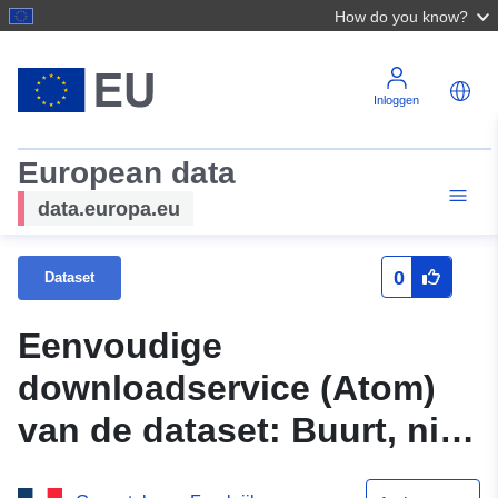
How do you know?
Inloggen
European data
data.europa.eu
0
Dataset
Eenvoudige
downloadservice (Atom)
van de dataset: Buurt, niet
ZUS, als prioriteit