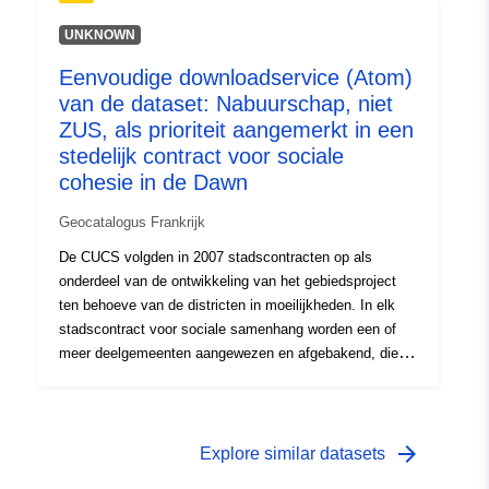
prioritaire gebieden CUCS kunnen zijn:- wijken die zijn
geclassificeerd als een gevoelig stedelijk gebied (ZUS)
UNKNOWN
waarvan de perimeter overeenkomt met de wettelijke
Eenvoudige downloadservice (Atom)
omtrek van de ZUS, of,- districten die niet als ZUS zijn
van de dataset: Nabuurschap, niet
ingedeeld en waarvan de perimeter specifiek is voor elke
CUCS (de perimeter van CUCS niet-ZUS-districten heeft
ZUS, als prioriteit aangemerkt in een
geen wettelijke maar contractuele basis).Deze gegevens
stedelijk contract voor sociale
bevatten uitsluitend niet-ZUS-wijken die als prioriteit zijn
cohesie in de Dawn
aangewezen door een CUCS die is ondertekend. De
andere CUCS-wijken (CUCS-wijken geclassificeerd als
Geocatalogus Frankrijk
ZUS en de CUCS niet-ZUS districten van de voormalige
De CUCS volgden in 2007 stadscontracten op als
CUCS) zijn niet inbegrepen.
onderdeel van de ontwikkeling van het gebiedsproject
ten behoeve van de districten in moeilijkheden. In elk
stadscontract voor sociale samenhang worden een of
meer deelgemeenten aangewezen en afgebakend, die
zich met voorrang concentreren op de steun en acties
die in het kader van dit contract zijn ontwikkeld. Deze
prioritaire gebieden CUCS kunnen zijn:- wijken die zijn
geclassificeerd als een gevoelig stedelijk gebied (ZUS)
arrow_forward
Explore similar datasets
waarvan de perimeter overeenkomt met de wettelijke