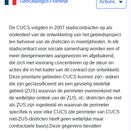
Geocatalogus Frankrijk
aangemerkt in een
Actions
stadscontract voor sociale
cohesie in de Opper-Rijn
De CUCS volgden in 2007 stadscontracten op als
onderdeel van de ontwikkeling van het gebiedsproject
ten behoeve van de districten in moeilijkheden. In elk
stadscontract voor sociale samenhang worden een of
meer deelgemeenten aangewezen en afgebakend,
die zich met voorrang concentreren op de steun en
acties die in het kader van dit contract zijn ontwikkeld.
Deze prioritaire gebieden CUCS kunnen zijn:- wijken
die zijn geclassificeerd als een gevoelig stedelijk
gebied (ZUS) waarvan de perimeter overeenkomt met
de wettelijke omtrek van de ZUS, of,- districten die niet
als ZUS zijn ingedeeld en waarvan de perimeter
specifiek is voor elke CUCS (de perimeter van CUCS
niet-ZUS-districten heeft geen wettelijke maar
contractuele basis).Deze gegevens bevatten