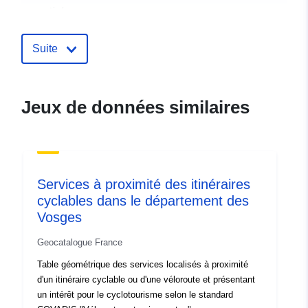
spatiale:
Identificateurs:
http://catalogue.geo-
Suite
ide.developpement-
durable.gouv.fr/service/fr-
120066022-atom-88a1bf32-
Jeux de données similaires
4a9f-406e-983e-
00ecc0d8fd26
uriRef:
http://data.europa.eu/88u/dataset/fr
120066022-srv-7ed2e6a6-9038-
Services à proximité des itinéraires
4bdf-8b40-fd1c5ecec386
cyclables dans le département des
Vosges
Type:
Ressource:
http://inspire.ec.europa.eu/metadat
Geocatalogue France
codelist/SpatialDataServiceType/d
Table géométrique des services localisés à proximité
d'un itinéraire cyclable ou d'une véloroute et présentant
un intérêt pour le cyclotourisme selon le standard