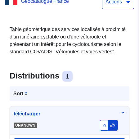
Geocatalogue France
cyclables dans le
Actions
département des Vosges
Table géométrique des services localisés à proximité
d'un itinéraire cyclable ou d'une véloroute et
présentant un intérêt pour le cyclotourisme selon le
standard COVADIS "Véloroutes et voies vertes".
Distributions
1
Sort
télécharger
-
UNKNOWN
0