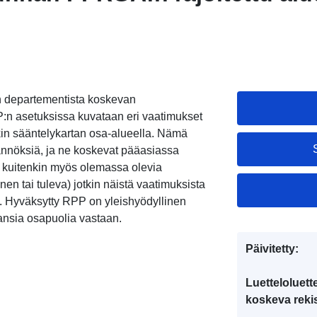
n departementista koskevan
:n asetuksissa kuvataan eri vaatimukset
lakin sääntelykartan osa-alueella. Nämä
ännöksiä, ja ne koskevat pääasiassa
e kuitenkin myös olemassa olevia
en tai tuleva) jotkin näistä vaatimuksista
via. Hyväksytty RPP on yleishyödyllinen
ansia osapuolia vastaan.
Päivitetty:
Luetteloluett
koskeva rekis