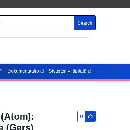
Search
Dokumentaatio
Sivuston ylläpitäjä
 (Atom):
0
e (Gers)