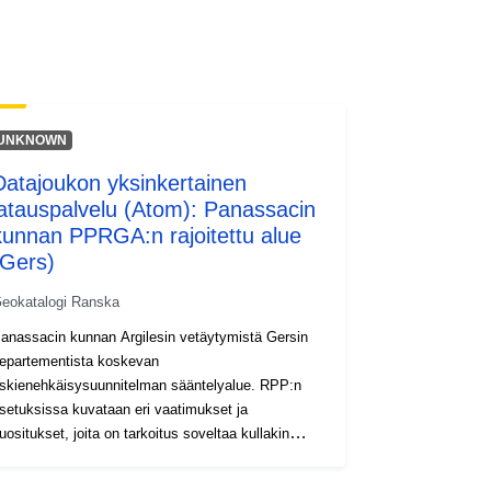
wnlo...
UNKNOWN
Datajoukon yksinkertainen
latauspalvelu (Atom): Panassacin
kunnan PPRGA:n rajoitettu alue
(Gers)
eokatalogi Ranska
anassacin kunnan Argilesin vetäytymistä Gersin
epartementista koskevan
iskienehkäisysuunnitelman sääntelyalue. RPP:n
setuksissa kuvataan eri vaatimukset ja
uositukset, joita on tarkoitus soveltaa kullakin
ääntelykartan osa-alueella. Nämä vaatimukset
vat pohjimmiltaan rakentavia säännöksiä, ja ne