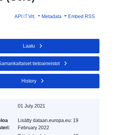
API
Vrt.
Metadata
Embed
RSS
Laatu
Samankaltaiset tietoaineistot
History
01 July 2021
eloa
Lisätty dataan.europa.eu:
19
teri:
February 2022