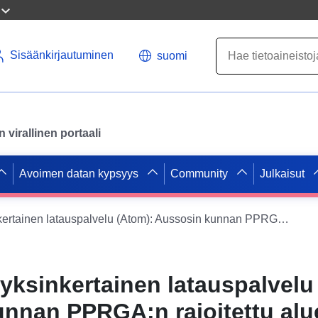
Sisäänkirjautuminen
suomi
virallinen portaali
Avoimen datan kypsyys
Community
Julkaisut
Datajoukon yksinkertainen latauspalvelu (Atom): Aussosin kunnan PPRGA:n rajoitettu alue (Gers)
yksinkertainen latauspalvelu
nnan PPRGA:n rajoitettu alu