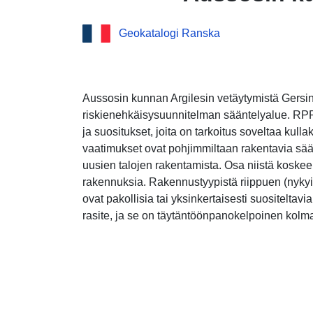
Geokatalogi Ranska
Aussosin kunnan Argilesin vetäytymistä Gersi
riskienehkäisysuunnitelman sääntelyalue. RPP
ja suositukset, joita on tarkoitus soveltaa kul
vaatimukset ovat pohjimmiltaan rakentavia sä
uusien talojen rakentamista. Osa niistä koske
rakennuksia. Rakennustyypistä riippuen (nykyin
ovat pakollisia tai yksinkertaisesti suositelta
rasite, ja se on täytäntöönpanokelpoinen kolm