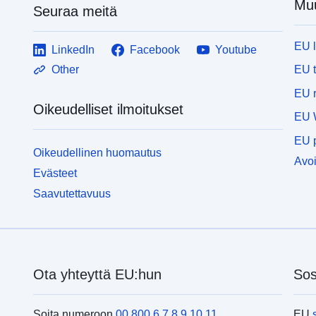
Muu
t
Seuraa meitä
v
EU 
LinkedIn
Facebook
Youtube
EU 
Other
EU r
Oikeudelliset ilmoitukset
EU 
EU p
Oikeudellinen huomautus
Avoi
Evästeet
Saavutettavuus
Ota yhteyttä EU:hun
Sos
Soita numeroon
00 800 6 7 8 9 10 11
EU