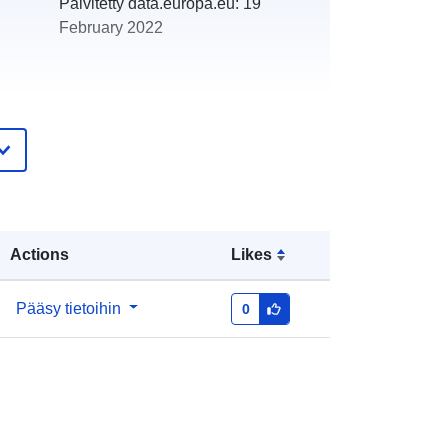
Päivitetty data.europa.eu:
19
February 2022
http://catalogue.geo-
ide.developpement-
durable.gouv.fr/service/fr-
120066022-atom-6913efb5-ab40-
48f9-a7a0-8882d2bd9df5
Actions
Likes
http://data.europa.eu/88u/dataset/fr-
Pääsy tietoihin
0
120066022-srv-7f630cc0-85a2-4f91-
9fab-7fffaab65c13
Tietoaineistolinkki:
http://inspire.ec.europa.eu/metadata-
codelist/SpatialDataServiceType/do