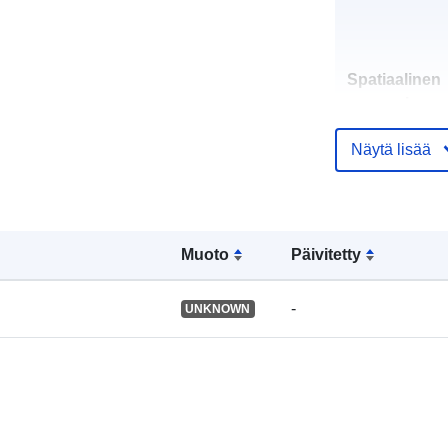
Spatiaalinen
resurssi:
Näytä lisää
Tunnisteet:
Muoto
Päivitetty
uriRef:
-
UNKNOWN
Tyyppi: