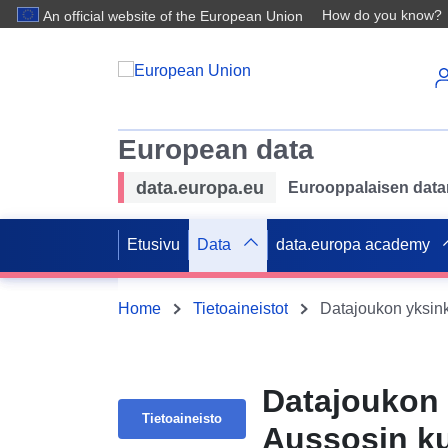
How do you know?
An official website of the European Union
European data
data.europa.eu
Eurooppalaisen datan 
Etusivu
Data
data.europa academy
Home
Tietoaineistot
Datajoukon 
Tietoaineisto
Aussosin ku