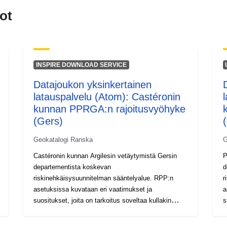
ot
INSPIRE DOWNLOAD SERVICE
Datajoukon yksinkertainen
latauspalvelu (Atom): Castéronin
kunnan PPRGA:n rajoitusvyöhyke
(Gers)
Geokatalogi Ranska
G
Castéronin kunnan Argilesin vetäytymistä Gersin
P
departementista koskevan
d
riskinehkäisysuunnitelman sääntelyalue. RPP:n
r
asetuksissa kuvataan eri vaatimukset ja
a
suositukset, joita on tarkoitus soveltaa kullakin
s
sääntelykartan osa-alueella. Nämä vaatimukset
s
ovat pohjimmiltaan rakentavia säännöksiä, ja ne
o