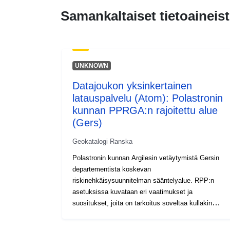
Samankaltaiset tietoaineist
UNKNOWN
Datajoukon yksinkertainen
latauspalvelu (Atom): Polastronin
kunnan PPRGA:n rajoitettu alue
(Gers)
Geokatalogi Ranska
Polastronin kunnan Argilesin vetäytymistä Gersin
departementista koskevan
riskinehkäisysuunnitelman sääntelyalue. RPP:n
asetuksissa kuvataan eri vaatimukset ja
suositukset, joita on tarkoitus soveltaa kullakin
sääntelykartan osa-alueella. Nämä vaatimukset
ovat pohjimmiltaan rakentavia säännöksiä, ja ne