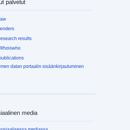
t palvelut
äytäntöönpanokelpoinen kolmansia osapuolia
astaan.
law
tenders
esearch results
Whoiswho
ublications
men datan portaalin sisäänkirjautuminen
iaalinen media
sosiaalisessa mediassa