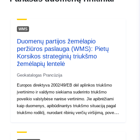
5857094fcb79
uriRef:
http://data.europa.eu/88u/dataset/fr
120066022-srv-7f6e7f5b-55c6-
WMS
46dc-bb68-a6322229792b
Duomenų partijos žemėlapio
Rūšis:
Išteklius:
peržiūros paslauga (WMS): Pietų
http://inspire.ec.europa.eu/metadat
Korsikos strateginių triukšmo
codelist/ResourceType/services
žemėlapių lentelė
Geokatalogas Prancūzija
Europos direktyva 2002/49/EB dėl aplinkos triukšmo
įvertinimo ir valdymo siekiama suderinto triukšmo
poveikio valstybėse narėse vertinimo. Jie apibrėžiami
kaip duomenys, apibūdinantys triukšmo situaciją pagal
triukšmo rodiklį, nurodant ribinių verčių viršijimą, poveikį
patiriančių asmenų skaičių. Triukšmo žemėlapiai nėra
privalomi. Tai informaciniai dokumentai, kurie nėra
teisiškai vykdytini. Tačiau, kaip grafiniai elementai, jie