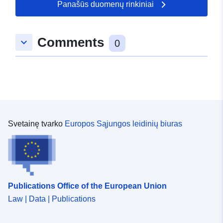
Panašūs duomenų rinkiniai
Comments
keyboard_arrow_down
0
Svetainę tvarko
Europos Sąjungos leidinių biuras
Publications Office of the European Union
Law | Data | Publications