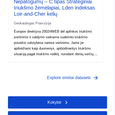
Nepatogumų – C tipas Strateginiai
triukšmo žemėlapiai, Lden indeksas
Loir-and-Cher kelių
Geokatalogas Prancūzija
Europos direktyva 2002/49/EB dėl aplinkos triukšmo
įvertinimo ir valdymo siekiama suderinto triukšmo
poveikio valstybėse narėse vertinimo. Jame jie
apibrėžiami kaip duomenys, apibūdinantys triukšmo
situaciją pagal triukšmo rodiklį, nurodant ribinių verčių
viršijimą ir poveikį patiriančių asmenų skaičių. Triukšmo
žemėlapiai nėra privalomi. Tai yra informaciniai
dokumentai, kurių negalima teisiškai užtikrinti. Tačiau
kaip grafiniai elementai jie gali papildyti vietos planavimo
arrow_forward
Explore similar datasets
planą (LDP). Kaip miesto kelionių plano (UDP) dalis,
žemėlapiai gali būti naudojami nustatant bazines vertes
ir tikslines sritis, kuriose reikia geresnio eismo valdymo.
Kokybė