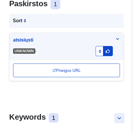
Paskirstos
1
Sort
atsisiųsti
-
UNKNOWN
0
Prieigos URL
Keywords
1
keyboard_arrow_down