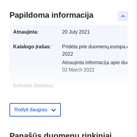
Papildoma informacija
keyboard_arrow_up
Atnaujinta:
20 July 2021
Katalogo įrašas:
Pridėta prie duomenų.europa.eu:
1
2022
Atnaujinta informacija apie duome
02 March 2022
Erdvinis išteklius:
Identifikatoriai:
http://catalogue.geo-
ide.developpement-
Rodyti daugiau
durable.gouv.fr/service/fr-
120066022-wxs-5d4cbc2f-
36d8-4336-a9ea-
Panašūs duomenų rinkiniai