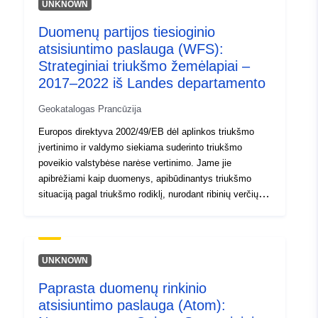
gali papildyti vietos planavimo planą (LDP). Pagal
UNKNOWN
kelionių mieste planą (UDP) žemėlapiai gali būti
Duomenų partijos tiesioginio
naudojami bazinėms linijoms ir tikslinėms sritims,
atsisiuntimo paslauga (WFS):
kuriose reikia geriau valdyti eismą, nustatyti.
Strateginiai triukšmo žemėlapiai –
2017–2022 iš Landes departamento
Geokatalogas Prancūzija
Europos direktyva 2002/49/EB dėl aplinkos triukšmo
įvertinimo ir valdymo siekiama suderinto triukšmo
poveikio valstybėse narėse vertinimo. Jame jie
apibrėžiami kaip duomenys, apibūdinantys triukšmo
situaciją pagal triukšmo rodiklį, nurodant ribinių verčių
viršijimą ir poveikį patiriančių asmenų skaičių. Triukšmo
žemėlapiai nėra privalomi. Tai yra informaciniai
dokumentai, kurių negalima teisiškai užtikrinti. Tačiau
kaip grafiniai elementai jie gali papildyti vietos planavimo
UNKNOWN
planą (LDP). Kaip miesto kelionių plano (UDP) dalis,
Paprasta duomenų rinkinio
žemėlapiai gali būti naudojami nustatant bazines vertes
atsisiuntimo paslauga (Atom):
ir tikslines sritis, kuriose reikia geresnio eismo valdymo.