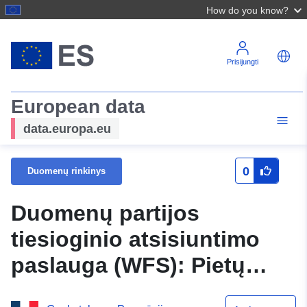
How do you know?
Prisijungti
European data
data.europa.eu
0
Duomenų rinkinys
Duomenų partijos
tiesioginio atsisiuntimo
paslauga (WFS): Pietų
Korsikos strateginių