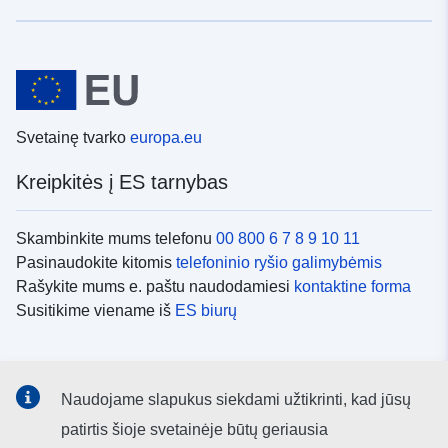
Svetainę tvarko
europa.eu
Kreipkitės į ES tarnybas
Skambinkite mums telefonu
00 800 6 7 8 9 10 11
Pasinaudokite kitomis
telefoninio ryšio galimybėmis
Rašykite mums e. paštu naudodamiesi
kontaktine forma
Susitikime viename iš
ES biurų
Socialiniai tinklai
Naudojame slapukus siekdami užtikrinti, kad jūsų
ES
socialinių tinklų kanalai
patirtis šioje svetainėje būtų geriausia