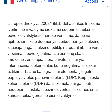
Geokatalogas Prancūzija
triukšmo žemėlapių lentelė
Actions
Europos direktyva 2002/49/EB dėl aplinkos triukšmo
įvertinimo ir valdymo siekiama suderinto triukšmo
poveikio valstybėse narėse vertinimo. Jame jie
apibrėžiami kaip duomenys, apibūdinantys triukšmo
situaciją pagal triukšmo rodiklį, nurodant ribinių verčių
viršijimą ir poveikį patiriančių asmenų skaičių.
Triukšmo žemėlapiai nėra privalomi. Tai yra
informaciniai dokumentai, kurių negalima teisiškai
užtikrinti. Tačiau kaip grafiniai elementai jie gali
papildyti vietos planavimo planą (LDP). Kaip miesto
kelionių plano (UDP) dalis, žemėlapiai gali būti
naudojami nustatant bazines vertes ir tikslines sritis,
kuriose reikia geresnio eismo valdymo.