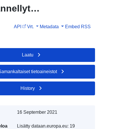
nnellyt
API
Vrt.
Metadata
Embed
RSS
Laatu
Samankaltaiset tietoaineistot
History
16 September 2021
eloa
Lisätty dataan.europa.eu:
19