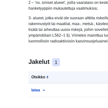
2 – ’ns. siniset alueet’, joilla vaarataso on ke
hanketyyppiin mukautettuja vaatimuksia;
3- alueet, jotka eivät ole suoraan alttiita riskei
rakennustyöt tai maatilat, maa-, metsä-, käsiteo
lisätä tai aiheuttaa uusia riskejä, joihin sovelle
ympäristölain L562–1 §). Viimeksi mainittua l
luonnollisiin radioaktiivisiin kasvinsuojeluainei
Jakelut
1
Otsikko
lataa