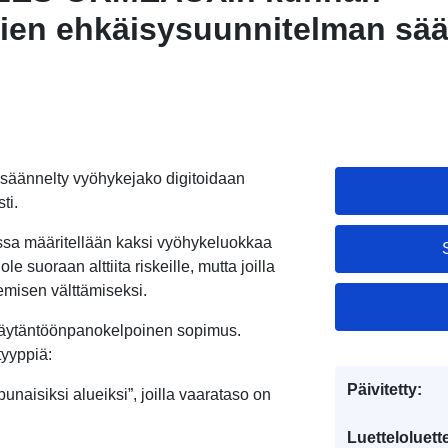
ien ehkäisysuunnitelman sää
äännelty vyöhykejako digitoidaan
ti.
ssa määritellään kaksi vyöhykeluokkaa
 ole suoraan alttiita riskeille, mutta joilla
emisen välttämiseksi.
 täytäntöönpanokelpoinen sopimus.
yyppiä:
Päivitetty:
punaisiksi alueiksi”, joilla vaarataso on
Luetteloluett