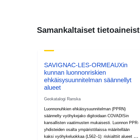
Samankaltaiset tietoaineist
SAVIGNAC-LES-ORMEAUXin
kunnan luonnonriskien
ehkäisysuunnitelman säännellyt
alueet
Geokatalogi Ranska
Luonnonuhkien ehkäisysuunnitelman (PPRN)
säännelty vyöhykejako digitoidaan COVADISin
kansallisten vaatimusten mukaisesti. Luonnon PPR-
yhdisteiden osalta ympäristölaissa määritellään
kaksi vyöhykeluokkaa (L562–1): riskialttiit alueet ja