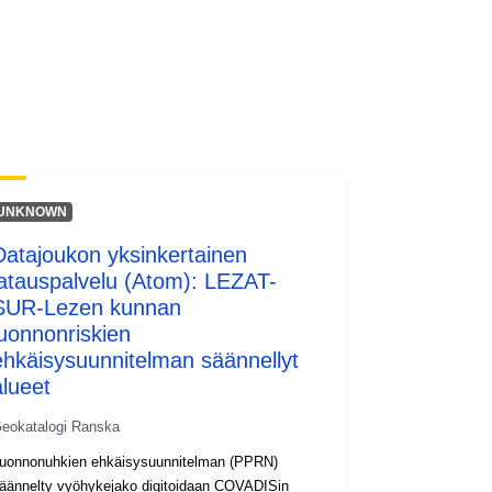
http://inspire.ec.europa.eu/metadata-
codelist/ResourceType/services
UNKNOWN
Datajoukon yksinkertainen
latauspalvelu (Atom): LEZAT-
SUR-Lezen kunnan
luonnonriskien
ehkäisysuunnitelman säännellyt
alueet
eokatalogi Ranska
uonnonuhkien ehkäisysuunnitelman (PPRN)
äännelty vyöhykejako digitoidaan COVADISin