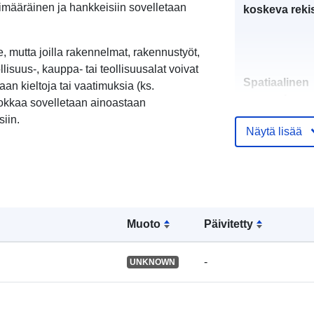
skimääräinen ja hankkeisiin sovelletaan
koskeva rekis
lle, mutta joilla rakennelmat, rakennustyöt,
llisuus-, kauppa- tai teollisuusalat voivat
Spatiaalinen
taan kieltoja tai vaatimuksia (ks.
resurssi:
uokkaa sovelletaan ainoastaan
siin.
Näytä lisää
Tunnisteet:
Muoto
Päivitetty
uriRef:
-
UNKNOWN
Tyyppi: