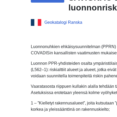
luonnonrisk
alueet
Geokatalogi Ranska
Luonnonuhkien ehkäisysuunnitelman (PPRN) s
COVADISin kansallisten vaatimusten mukaises
Luonnon PPR-yhdisteiden osalta ympäristölai
(L562–1): riskialttiit alueet ja alueet, jotka eivät
voidaan suunnitella toimenpiteitä riskin pahen
Vaaratasosta riippuen kullakin alalla tehdään
Asetuksissa erotetaan yleensä kolme vyöhyket
1 – ”Kielletyt rakennusalueet”, joita kutsutaan ”
korkea ja yleissääntönä on rakennuskielto;