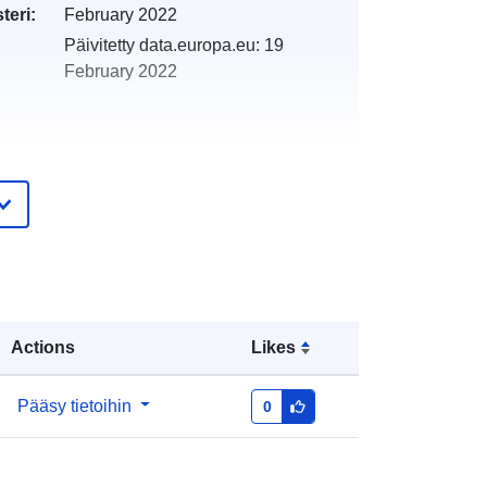
teri:
February 2022
Päivitetty data.europa.eu:
19
February 2022
http://catalogue.geo-
ide.developpement-
durable.gouv.fr/service/fr-
120066022-atom-57978c08-3dbe-
4862-b1ad-79a8d2848278
Actions
Likes
http://data.europa.eu/88u/dataset/fr-
120066022-srv-7f840473-6dc3-
Pääsy tietoihin
0
4c66-b0e2-56c5c00aaec2
Tietoaineistolinkki: