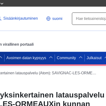
Sisäänkirjautuminen
suomi
virallinen portaali
Avoimen datan kypsyys
Community
Julkaisut
Datajoukon yksinkertainen latauspalvelu (Atom): SAVIGNAC-LES-ORMEAUXin kunnan luonnonriskien ehkäisysuunnitelman säännellyt alueet
yksinkertainen latauspalvelu
LES-ORMEAUXin kunnan