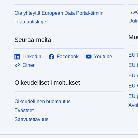
sovelletaan ainoastaan luonnollisiin radioaktiivisiin
s
kasvinsuojeluaineisiin.
k
Tavo
Ota yhteyttä European Data Portal-tiimiin
Uuti
Tilaa uutiskirje
Muu
Seuraa meitä
EU 
LinkedIn
Facebook
Youtube
EU 
Other
EU r
Oikeudelliset ilmoitukset
EU 
EU p
Oikeudellinen huomautus
Avoi
Evästeet
Saavutettavuus