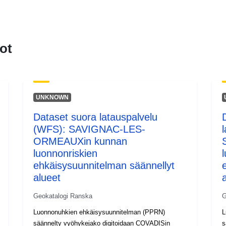
ot
UNKNOWN
Dataset suora latauspalvelu
(WFS): SAVIGNAC-LES-
ORMEAUXin kunnan
luonnonriskien
ehkäisysuunnitelman säännellyt
alueet
Geokatalogi Ranska
G
Luonnonuhkien ehkäisysuunnitelman (PPRN)
L
säännelty vyöhykejako digitoidaan COVADISin
s