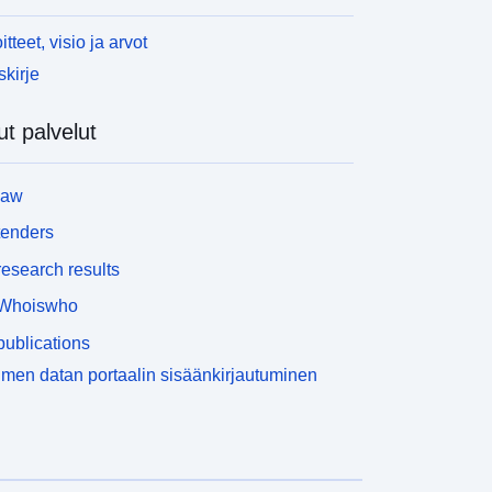
ovelletaan ainoastaan luonnollisiin radioaktiivisiin
asvinsuojeluaineisiin.
itteet, visio ja arvot
skirje
t palvelut
law
tenders
esearch results
Whoiswho
ublications
men datan portaalin sisäänkirjautuminen