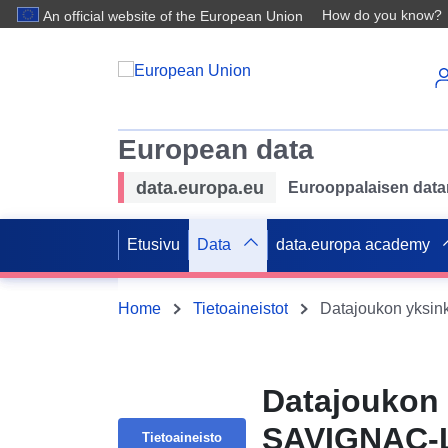
How do you know?
An official website of the European Union
European data
data.europa.eu
Eurooppalaisen datan 
Etusivu
Data
data.europa academy
Home
Tietoaineistot
Datajoukon 
SAVIGNAC-
Tietoaineisto