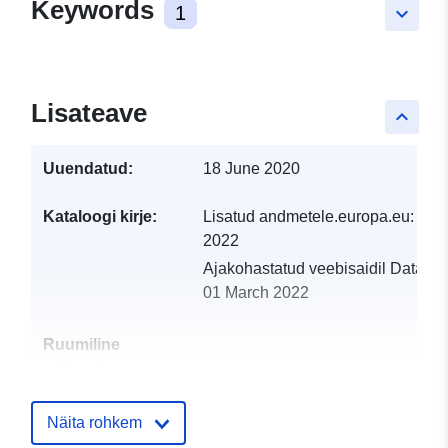
Keywords
1
keyboard_arrow_down
Lisateave
keyboard_arrow_up
Uuendatud:
18 June 2020
Kataloogi kirje:
Lisatud andmetele.europa.eu:
19 
2022
Ajakohastatud veebisaidil Data.eu
01 March 2022
Ruumiline
vahend:
Identifikaatorid:
http://catalogue.geo-
Näita rohkem
ide.developpement-