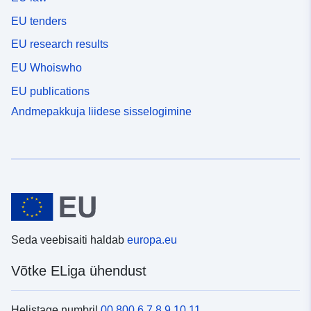
EU tenders
EU research results
EU Whoiswho
EU publications
Andmepakkuja liidese sisselogimine
Seda veebisaiti haldab
europa.eu
Võtke ELiga ühendust
Helistage numbril
00 800 6 7 8 9 10 11