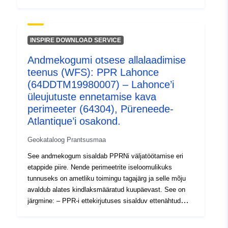
ulatus (looduslik või tehnoloogiline); – riskipositsiooni
ulatus, mis vastab heakskiidetud RPPga reguleeritud
kohaldamisalale. See heakskiidetud perimeeter on
kasuliku servituudi (PM1 PPRN-id ja PM3 PPRTd); –
INSPIRE DOWNLOAD SERVICE
uuringu ulatus, mis vastab ohtude uurimise ümbrikule.
Andmekogumi otsese allalaadimise
PPR-uuringu käigus tuvastatud perimeetrite tabel. See
teenus (WFS): PPR Lahonce
tabel sisaldab vähemalt ette nähtud kaitsevõimendite
jaoks ettenähtud perimeetriid ning heakskiidetud RPPde
(64DDTM19980007) – Lahonce’i
jaoks ette nähtud ja riskikontsentratsiooni perimeetriid.
üleujutuste ennetamise kava
perimeeter (64304), Püreneede-
Atlantique’i osakond.
Geokataloog Prantsusmaa
See andmekogum sisaldab PPRNi väljatöötamise eri
etappide piire. Nende perimeetrite iseloomulikuks
tunnuseks on ametliku toimingu tagajärg ja selle mõju
avaldub alates kindlaksmääratud kuupäevast. See on
järgmine: – PPR-i ettekirjutuses sisalduv ettenähtud
ulatus (looduslik või tehnoloogiline); – riskipositsiooni
ulatus, mis vastab heakskiidetud RPPga reguleeritud