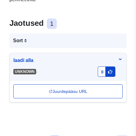
Jaotused
1
Sort
laadi alla
-
UNKNOWN
0
Juurdepääsu URL