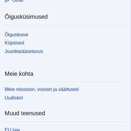
Other
Õigusküsimused
Õigusteave
Küpsised
Juurdepääsetavus
Meie kohta
Meie missioon, visioon ja väärtused
Uudiskiri
Muud teenused
EU law