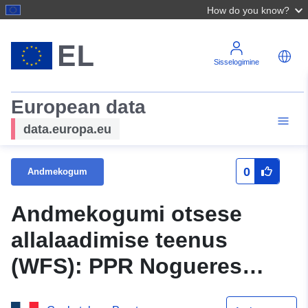
How do you know?
Sisselogimine
European data
data.europa.eu
0
Andmekogum
Andmekogumi otsese
allalaadimise teenus
(WFS): PPR Nogueres
(64DDTM20080009) –