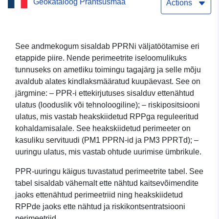
Geokataloog Prantsusmaa
Nogueres’i üleujutuste
Actions
ennetamise kava (64418)
perimeeter, Pyrénées-
See andmekogum sisaldab PPRNi väljatöötamise eri
etappide piire. Nende perimeetrite iseloomulikuks
Atlantiques’i departemang.
tunnuseks on ametliku toimingu tagajärg ja selle mõju
avaldub alates kindlaksmääratud kuupäevast. See on
järgmine: – PPR-i ettekirjutuses sisalduv ettenähtud
ulatus (looduslik või tehnoloogiline); – riskipositsiooni
ulatus, mis vastab heakskiidetud RPPga reguleeritud
kohaldamisalale. See heakskiidetud perimeeter on
kasuliku servituudi (PM1 PPRN-id ja PM3 PPRTd); –
uuringu ulatus, mis vastab ohtude uurimise ümbrikule.
PPR-uuringu käigus tuvastatud perimeetrite tabel. See
tabel sisaldab vähemalt ette nähtud kaitsevõimendite
jaoks ettenähtud perimeetriid ning heakskiidetud
RPPde jaoks ette nähtud ja riskikontsentratsiooni
perimeetriid.