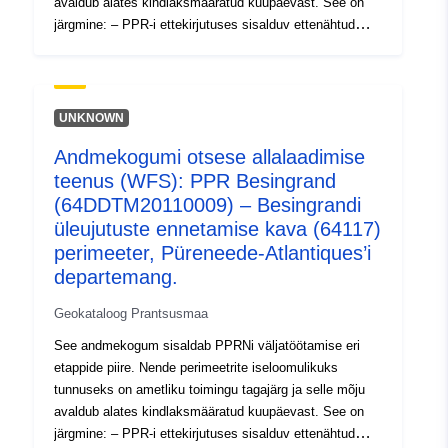
avaldub alates kindlaksmääratud kuupäevast. See on
järgmine: – PPR-i ettekirjutuses sisalduv ettenähtud
ulatus (looduslik või tehnoloogiline); – riskipositsiooni
ulatus, mis vastab heakskiidetud RPPga reguleeritud
kohaldamisalale. See heakskiidetud perimeeter on
kasuliku servituudi (PM1 PPRN-id ja PM3 PPRTd); –
UNKNOWN
uuringu ulatus, mis vastab ohtude uurimise ümbrikule.
Andmekogumi otsese allalaadimise
PPR-uuringu käigus tuvastatud perimeetrite tabel. See
teenus (WFS): PPR Besingrand
tabel sisaldab vähemalt ette nähtud kaitsevõimendite
jaoks ettenähtud perimeetriid ning heakskiidetud RPPde
(64DDTM20110009) – Besingrandi
jaoks ette nähtud ja riskikontsentratsiooni perimeetriid.
üleujutuste ennetamise kava (64117)
perimeeter, Püreneede-Atlantiques’i
departemang.
Geokataloog Prantsusmaa
See andmekogum sisaldab PPRNi väljatöötamise eri
etappide piire. Nende perimeetrite iseloomulikuks
tunnuseks on ametliku toimingu tagajärg ja selle mõju
avaldub alates kindlaksmääratud kuupäevast. See on
järgmine: – PPR-i ettekirjutuses sisalduv ettenähtud