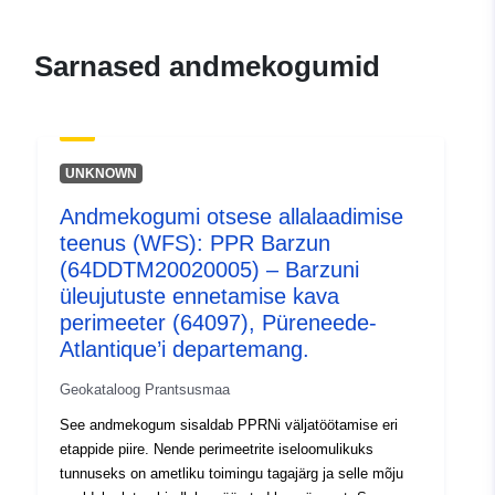
durable.gouv.fr/service/fr-
120066022-wxs-5afe8721-
Sarnased andmekogumid
24a4-4d54-9ab2-
81884b26aa14
uriRef:
http://data.europa.eu/88u/dataset/fr
UNKNOWN
120066022-srv-7f90e58e-439c-
4947-a444-905d10f4b300
Andmekogumi otsese allalaadimise
teenus (WFS): PPR Barzun
Tüüp:
Ressurss:
(64DDTM20020005) – Barzuni
http://inspire.ec.europa.eu/metadat
üleujutuste ennetamise kava
codelist/ResourceType/services
perimeeter (64097), Püreneede-
Atlantique’i departemang.
Geokataloog Prantsusmaa
See andmekogum sisaldab PPRNi väljatöötamise eri
etappide piire. Nende perimeetrite iseloomulikuks
tunnuseks on ametliku toimingu tagajärg ja selle mõju