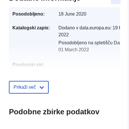
Posodobljeno:
18 June 2020
Katalogski zapis:
Dodano v data.europa.eu:
19 Febr
2022
Posodobljeno na spletišču Data.e
01 March 2022
Prostorski viri:
Identifikatorji:
http://catalogue.geo-
ide.developpement-
Prikaži več
durable.gouv.fr/service/fr-
120066022-wxs-5afe8721-
24a4-4d54-9ab2-
Podobne zbirke podatkov
81884b26aa14
uriRef:
http://data.europa.eu/88u/dataset/fr