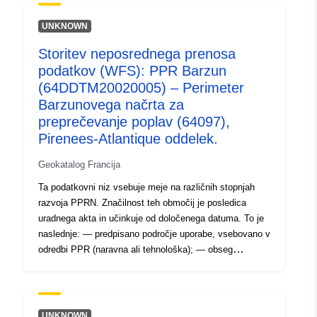
120066022-srv-7f90e58e-439c-
UNKNOWN
4947-a444-905d10f4b300
Storitev neposrednega prenosa
Tip:
Vir:
podatkov (WFS): PPR Barzun
http://inspire.ec.europa.eu/metadat
(64DDTM20020005) – Perimeter
codelist/ResourceType/services
Barzunovega načrta za
preprečevanje poplav (64097),
Pirenees-Atlantique oddelek.
Geokatalog Francija
Ta podatkovni niz vsebuje meje na različnih stopnjah
razvoja PPRN. Značilnost teh območij je posledica
uradnega akta in učinkuje od določenega datuma. To je
naslednje: — predpisano področje uporabe, vsebovano v
odredbi PPR (naravna ali tehnološka); — obseg
izpostavljenosti tveganju, ki ustreza obsegu, ki ga ureja
odobreni RPP. Ta odobreni obseg je služnost (PM1 za
PPRN in PM3 za PPRT); — obseg študije, ki ustreza
ovojnici, v kateri so bile proučene nevarnosti.
UNKNOWN