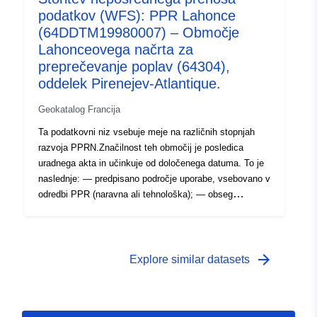
podatkov (WFS): PPR Lahonce
predpisanem stanju ter predpisane obsege
izpostavljenosti tveganju za odobrene RPP.
(64DDTM19980007) – Območje
Lahonceovega načrta za
preprečevanje poplav (64304),
oddelek Pirenejev-Atlantique.
Geokatalog Francija
Ta podatkovni niz vsebuje meje na različnih stopnjah
razvoja PPRN.Značilnost teh območij je posledica
uradnega akta in učinkuje od določenega datuma. To je
naslednje: — predpisano področje uporabe, vsebovano v
odredbi PPR (naravna ali tehnološka); — obseg
izpostavljenosti tveganju, ki ustreza obsegu, ki ga ureja
odobreni RPP. Ta odobreni obseg je služnost (PM1 za
PPRN in PM3 za PPRT); — obseg študije, ki ustreza
ovojnici, v kateri so bile proučene nevarnosti.
arrow_forward
Explore similar datasets
Preglednica obodov, ugotovljenih med študijo PPR. Ta
tabela vsebuje najmanj predpisane obsege za RPP v
predpisanem stanju ter predpisane obsege