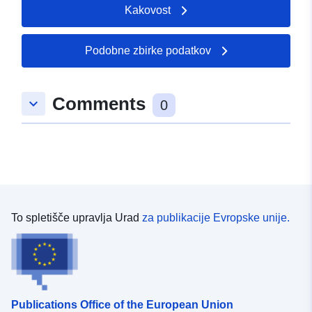
izpostavljenosti tveganju za odobrene RPP.
Kakovost
Podobne zbirke podatkov
Comments
keyboard_arrow_down
0
To spletišče upravlja Urad
za publikacije Evropske unije.
Publications Office of the European Union