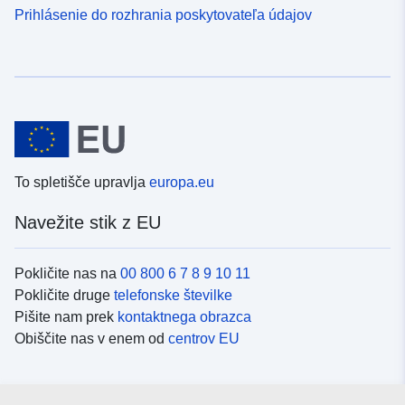
Prihlásenie do rozhrania poskytovateľa údajov
To spletišče upravlja
europa.eu
Navežite stik z EU
Pokličite nas na
00 800 6 7 8 9 10 11
Pokličite druge
telefonske številke
Pišite nam prek
kontaktnega obrazca
Obiščite nas v enem od
centrov EU
Družbeni mediji