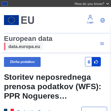
How do you know?
Login
European data
data.europa.eu
0
Zbirka podatkov
Storitev neposrednega
prenosa podatkov (WFS):
PPR Nogueres
(64DDTM20080009) –