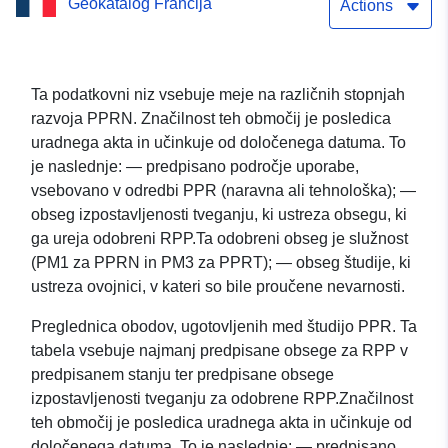
Geokatalog Francija
Območje načrta za
Actions
preprečevanje poplav v
Nogueresu (64418),
Ta podatkovni niz vsebuje meje na različnih stopnjah
razvoja PPRN. Značilnost teh območij je posledica
departma Pyrénées-
uradnega akta in učinkuje od določenega datuma. To
Atlantiques.
je naslednje: — predpisano področje uporabe,
vsebovano v odredbi PPR (naravna ali tehnološka); —
obseg izpostavljenosti tveganju, ki ustreza obsegu, ki
ga ureja odobreni RPP.Ta odobreni obseg je služnost
(PM1 za PPRN in PM3 za PPRT); — obseg študije, ki
ustreza ovojnici, v kateri so bile proučene nevarnosti.
Preglednica obodov, ugotovljenih med študijo PPR. Ta
tabela vsebuje najmanj predpisane obsege za RPP v
predpisanem stanju ter predpisane obsege
izpostavljenosti tveganju za odobrene RPP.Značilnost
teh območij je posledica uradnega akta in učinkuje od
določenega datuma. To je naslednje: — predpisano