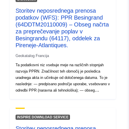
Preglednica obodov, ugotovljenih med študijo PPR. Ta
Storitev neposrednega prenosa
tabela vsebuje najmanj predpisane obsege za RPP v
podatkov (WFS): PPR Besingrand
predpisanem stanju ter predpisane obsege
izpostavljenosti tveganju za odobrene RPP.
(64DDTM20110009) – Obseg načrta
za preprečevanje poplav v
Besingrandu (64117), oddelek za
Pireneje-Atlantiques.
Geokatalog Francija
Ta podatkovni niz vsebuje meje na različnih stopnjah
razvoja PPRN. Značilnost teh območij je posledica
uradnega akta in učinkuje od določenega datuma. To je
naslednje: — predpisano področje uporabe, vsebovano v
odredbi PPR (naravna ali tehnološka); — obseg
izpostavljenosti tveganju, ki ustreza obsegu, ki ga ureja
odobreni RPP. Ta odobreni obseg je služnost (PM1 za
PPRN in PM3 za PPRT); — obseg študije, ki ustreza
ovojnici, v kateri so bile proučene nevarnosti.
INSPIRE DOWNLOAD SERVICE
Preglednica obodov, ugotovljenih med študijo PPR. Ta
Storitev neposrednega prenosa
tabela vsebuje najmanj predpisane obsege za RPP v