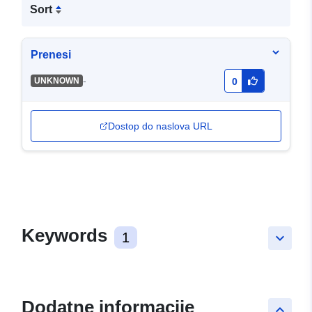
Sort
Prenesi
-
UNKNOWN
0
Dostop do naslova URL
Keywords
1
keyboard_arrow_down
Dodatne informacije
keyboard_arrow_up