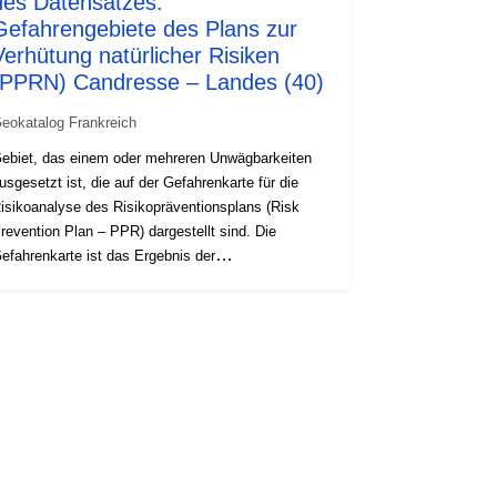
des Datensatzes:
Gefahrengebiete des Plans zur
Verhütung natürlicher Risiken
(PPRN) Candresse – Landes (40)
eokatalog Frankreich
ebiet, das einem oder mehreren Unwägbarkeiten
usgesetzt ist, die auf der Gefahrenkarte für die
isikoanalyse des Risikopräventionsplans (Risk
revention Plan – PPR) dargestellt sind. Die
efahrenkarte ist das Ergebnis der
ngewissheitsstudie, deren Ziel es ist, die Intensität
edes Risikos an jedem Punkt des
ntersuchungsgebiets zu bewerten. Die
ewertungsmethode ist spezifisch für jede Art von
isiko. Sie führt zur Abgrenzung einer Reihe von
onen auf dem Untersuchungsgebiet, die eine
onenabgrenzung bilden, die in Abhängigkeit von
er Ebene des Risikos graduiert ist. Bei der
uweisung eines Risikoniveaus an einem