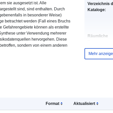
m sie ausgesetzt ist. Alle
Verzeichnis 
rgestellt sind, sind enthalten. Durch
Kataloge:
ebenenfalls in besonderer Weise)
age betrachtet werden (Fall eines Bruchs
e Gefahrengebiete können als erstellte
r Synthese unter Verwendung mehrerer
Räumliche
Risikodatenquellen hervorgehen. Diese
Ressource:
 betroffen, sondern von einem anderen
Mehr anzeig
Identifikatore
uriRef:
Format
Aktualisiert