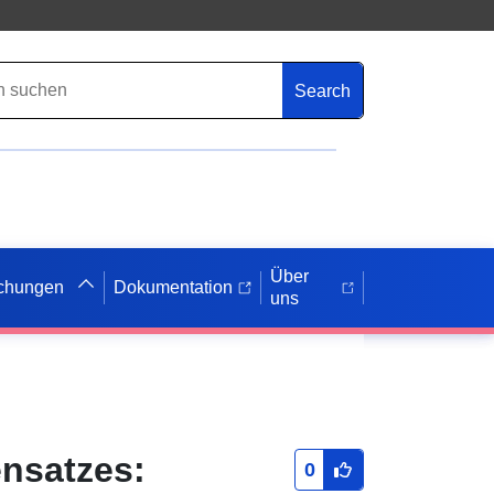
Search
Über
ichungen
Dokumentation
uns
ensatzes:
0