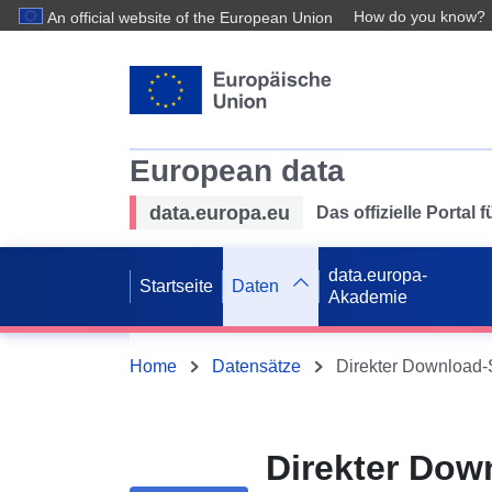
How do you know?
An official website of the European Union
European data
data.europa.eu
Das offizielle Portal
data.europa-
Startseite
Daten
Akademie
Home
Datensätze
Direkter Dow