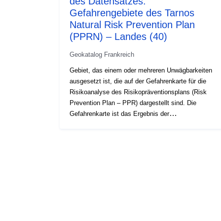
des Datensatzes:
Gefahrengebiete des Tarnos
Natural Risk Prevention Plan
(PPRN) – Landes (40)
Geokatalog Frankreich
Gebiet, das einem oder mehreren Unwägbarkeiten
ausgesetzt ist, die auf der Gefahrenkarte für die
Risikoanalyse des Risikopräventionsplans (Risk
Prevention Plan – PPR) dargestellt sind. Die
Gefahrenkarte ist das Ergebnis der
Ungewissheitsstudie, deren Ziel es ist, die Intensität
jedes Risikos an jedem Punkt des
Untersuchungsgebiets zu bewerten. Die
Bewertungsmethode ist spezifisch für jede Art von
Risiko. Sie führt zur Abgrenzung einer Reihe von
Zonen auf dem Untersuchungsgebiet, die eine
Zonenabgrenzung bilden, die in Abhängigkeit von
der Ebene des Risikos graduiert ist. Bei der
Zuweisung eines Risikoniveaus an einem