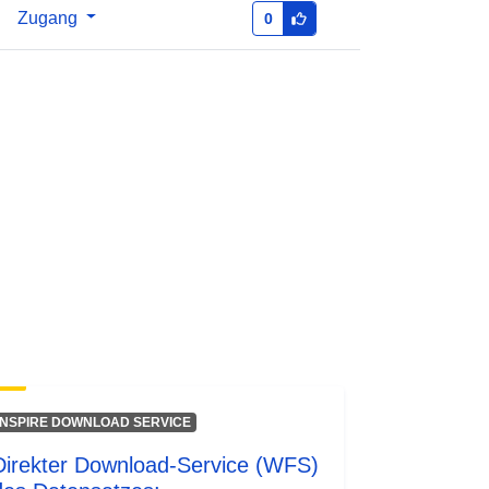
Ressource:
Zugang
0
http://inspire.ec.europa.eu/metadata-
codelist/ResourceType/services
INSPIRE DOWNLOAD SERVICE
Direkter Download-Service (WFS)