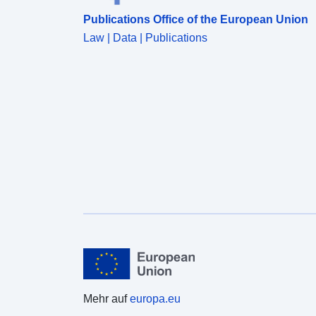
unbedeutende Gefahrengebiete“. Dies sind die
Publications Office of the European Union
Bereiche, in denen das Risiko untersucht wurde und
Law | Data | Publications
Null ist. Diese Bereiche sind nicht in der
Objektklasse enthalten und müssen nicht als
Gefahrenbereiche dargestellt werden. Bei
natürlichen PPR kann die regulatorische
Zonenabgrenzung jedoch bestimmte Bereiche, die
nicht der Gefahr ausgesetzt sind, als
Verschreibungszone einstufen (siehe Definition der
ZonePPR-Klasse).
Mehr auf
europa.eu