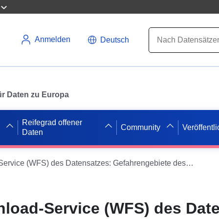
Anmelden
Deutsch
 für Daten zu Europa
Reifegrad offener
Community
Veröffentl
Daten
Direkter Download-Service (WFS) des Datensatzes: Gefahrengebiete des Naturrisikopräventionsplans (PPRN) des Mimizan-Gebiets – Landes (40)
nload-Service (WFS) des Dat