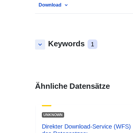
Download
Keywords
keyboard_arrow_down
1
Ähnliche Datensätze
UNKNOWN
Direkter Download-Service (WFS)