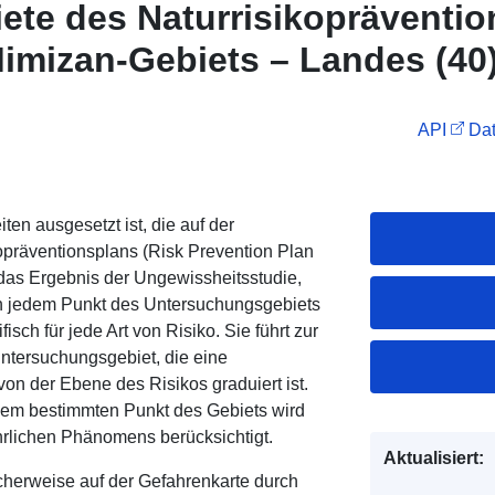
ete des Naturrisikopräventi
imizan-Gebiets – Landes (40
API
Dat
n ausgesetzt ist, die auf der
opräventionsplans (Risk Prevention Plan
t das Ergebnis der Ungewissheitsstudie,
s an jedem Punkt des Untersuchungsgebiets
sch für jede Art von Risiko. Sie führt zur
tersuchungsgebiet, die eine
on der Ebene des Risikos graduiert ist.
nem bestimmten Punkt des Gebiets wird
ährlichen Phänomens berücksichtigt.
Aktualisiert:
herweise auf der Gefahrenkarte durch