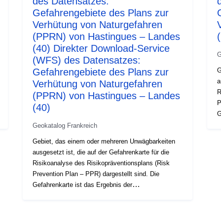
des Datensatzes:
Gefahrengebiete des Plans zur
Verhütung von Naturgefahren
(PPRN) von Hastingues – Landes
(40) Direkter Download-Service
G
(WFS) des Datensatzes:
Gefahrengebiete des Plans zur
G
a
Verhütung von Naturgefahren
R
(PPRN) von Hastingues – Landes
P
(40)
G
U
Geokatalog Frankreich
j
Gebiet, das einem oder mehreren Unwägbarkeiten
U
ausgesetzt ist, die auf der Gefahrenkarte für die
B
Risikoanalyse des Risikopräventionsplans (Risk
R
Prevention Plan – PPR) dargestellt sind. Die
Z
Gefahrenkarte ist das Ergebnis der
Z
Ungewissheitsstudie, deren Ziel es ist, die Intensität
d
jedes Risikos an jedem Punkt des
Z
Untersuchungsgebiets zu bewerten. Die