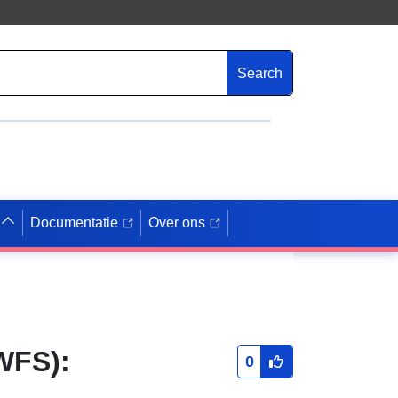
Search
Documentatie
Over ons
WFS):
0