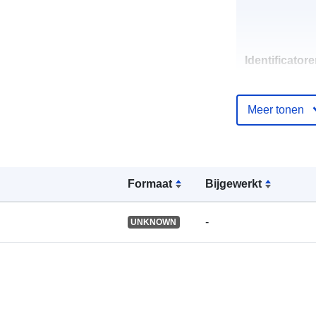
Identificatore
Meer tonen
uriRef:
Formaat
Bijgewerkt
-
UNKNOWN
Soort: