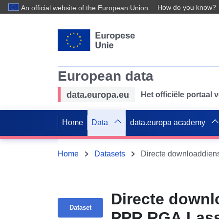
How do you know?
An official website of the European Union
European data
data.europa.eu
Het officiële portaal
Home
Data
data.europa academy
Home
Datasets
Directe downloaddien
Directe downl
Dataset
PPR RGA Las