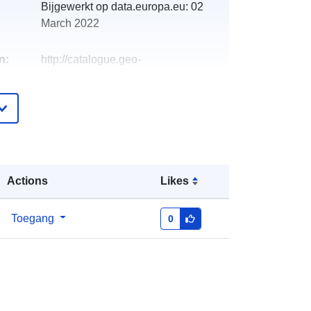
Bijgewerkt op data.europa.eu:
02
March 2022
n:
http://catalogue.geo-
ide.developpement-
durable.gouv.fr/service/fr-
120066022-wxs-a257ddd7-cdf1-
4ed1-b210-08c8205c0062
http://data.europa.eu/88u/dataset/fr-
120066022-srv-7fb08b51-3051-
Actions
Likes
4a2b-a3f9-6bd56a2e1274
Toegang
0
Bron:
http://inspire.ec.europa.eu/metadata-
codelist/ResourceType/services