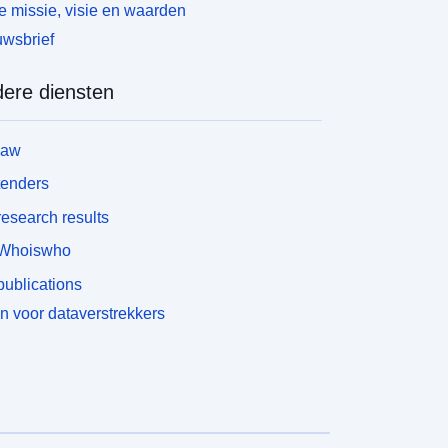
 missie, visie en waarden
wsbrief
ere diensten
law
tenders
esearch results
Whoiswho
ublications
n voor dataverstrekkers