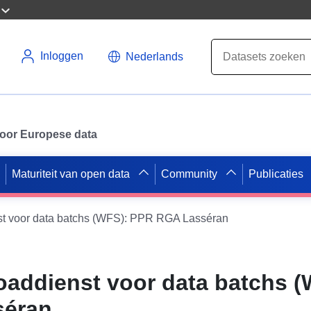
Inloggen
Nederlands
 voor Europese data
Maturiteit van open data
Community
Publicaties
st voor data batchs (WFS): PPR RGA Lasséran
oaddienst voor data batchs (
séran