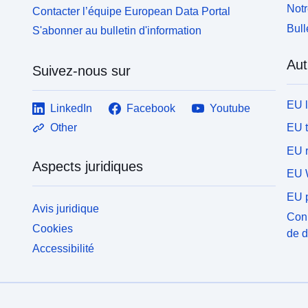
Cette dernière catégorie ne s'applique qu'aux PPR
C
Notr
Contacter l’équipe European Data Portal
naturels.
n
Bull
S'abonner au bulletin d'information
Aut
Suivez-nous sur
EU 
LinkedIn
Facebook
Youtube
EU 
Other
EU r
Aspects juridiques
EU 
EU p
Avis juridique
Conn
Cookies
de 
Accessibilité