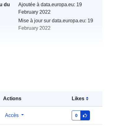
u du
Ajoutée à data.europa.eu:
19
February 2022
Mise à jour sur data.europa.eu:
19
February 2022
s:
http://catalogue.geo-
ide.developpement-
durable.gouv.fr/service/fr-
120066022-atom-5885fde7-eca4-
41c6-bb1a-d04d17e8dc19
Actions
Likes
http://data.europa.eu/88u/dataset/fr-
Accès
0
120066022-srv-7fb9ab0b-14a7-
418e-9071-9407a8134fd6