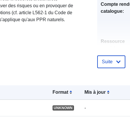
Compte rend
aver des risques ou en provoquer de
catalogue:
tions (cf. article L562-1 du Code de
 s'applique qu'aux PPR naturels.
Ressource
spatiale:
Suite
Identificateur
Format
Mis à jour
uriRef:
-
UNKNOWN