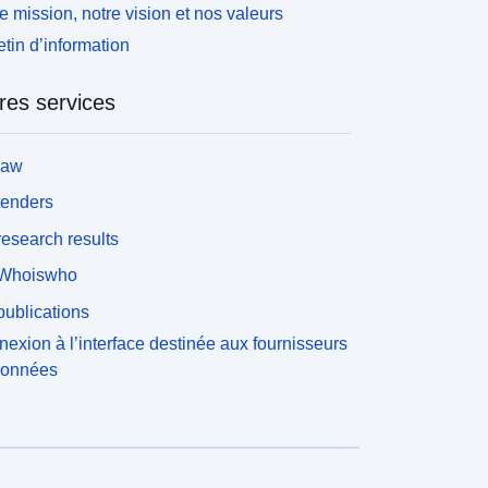
ette dernière catégorie ne s'applique qu'aux PPR
e mission, notre vision et nos valeurs
aturels.
etin d’information
res services
law
tenders
esearch results
Whoiswho
ublications
exion à l’interface destinée aux fournisseurs
données