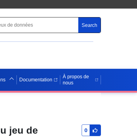
Search
À propos de
ons
Documentation
nous
u jeu de
0