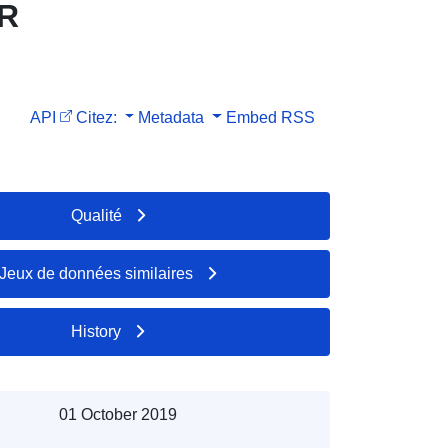
PR
API
Citez:
Metadata
Embed
RSS
Qualité
Jeux de données similaires
History
01 October 2019