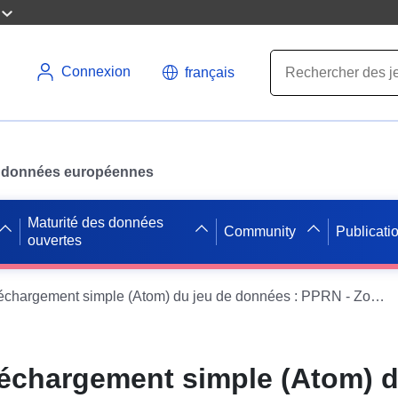
Connexion
français
des données européennes
Maturité des données
Community
Publicati
ouvertes
Service de téléchargement simple (Atom) du jeu de données : PPRN - Zone réglementée du PPR Inondation - HATRIZE (54253)
léchargement simple (Atom) d