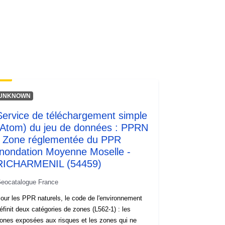
Ressource:
http://inspire.ec.europa.eu/metadata-
codelist/ResourceType/services
UNKNOWN
Service de téléchargement simple
(Atom) du jeu de données : PPRN
- Zone réglementée du PPR
Inondation Moyenne Moselle -
RICHARMENIL (54459)
eocatalogue France
our les PPR naturels, le code de l'environnement
éfinit deux catégories de zones (L562-1) : les
ones exposées aux risques et les zones qui ne