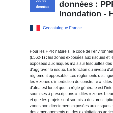
Jeu de
données : PP
données
Inondation - 
Geocatalogue France
Pour les PPR naturels, le code de l'environne
(L562-1) : les zones exposées aux risques et l
exposées aux risques mais sur lesquelles des 
d'aggraver le risque. En fonction du niveau d'al
règlement opposable. Les règlements distingue
les « zones d'interdiction de construire », dite
d'aléa est fort et que la règle générale est l'int
soumises à prescriptions », dites « zones bleu
et que les projets sont soumis à des prescripti
zones non directement exposées aux risques m
des aménagements ou des exploitations agricole