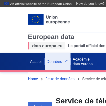
How do you know?
An official website of the European Union
European data
data.europa.eu
Le portail officiel 
Académie
Accueil
Données
data.europa
Home
Jeux de données
Service de té