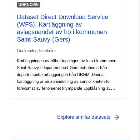
följande faktorer för varje geologisk formation: —
UNKNOWN
andelen lermaterial i formationen (litisk analys); —
Dataset Direct Download Service
andelen sprängande mineraler i lerfasen (minerogisk
(WFS): Kartläggning av
sammansättning). — materialets geotekniska beteende.
För var och en av de identifierade lerformationerna är
avlägsnandet av hö i kommunen
faronivån i slutändan resultatet av den känslighetsnivå
Saint-Sauvy (Gers)
som på så sätt erhålls med tätheten av svårsvullnad,
Geokatalog Frankrike
rapporterad till 100 km² av den faktiska urbaniserade
utgjutningsytan.
Kartläggningen av höborttagningen av lera i kommunen
Saint-Sauvy i departementet Gers extraheras från
departementskartläggningen från BRGM. Denna
kartläggning är en zonindelning av sannolikheten för
förekomst av fenomenet krympande uppblåsning av
lerjordar. BRGM upprättade först en känslighetskarta på
grundval av rent fysiska kriterier från avdelningens
geologiska kartor, vilka tolkades med beaktande av
följande faktorer för varje geologisk formation: —
arrow_forward
Explore similar datasets
andelen lermaterial i formationen (litisk analys); —
andelen sprängande mineraler i lerfasen (minerogisk
sammansättning). — materialets geotekniska beteende.