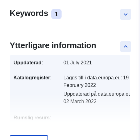
Keywords
1
keyboard_arrow_down
Ytterligare information
keyboard_arrow_up
Uppdaterad:
01 July 2021
Katalogregister:
Läggs till i data.europa.eu:
19
February 2022
Uppdaterad på data.europa.eu:
02 March 2022
Rumslig resurs:
Identifierare:
http://catalogue.geo-