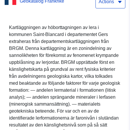
Geokatalog Frankrike
kommunen Saint-Blancard
Actions
(Gers)
Kartläggningen av höborttagningen av lera i
kommunen Saint-Blancard i departementet Gers
extraheras från departementskartläggningen från
BRGM. Denna kartläggning är en zonindelning av
sannolikheten för förekomst av fenomenet krympande
uppblåsning av lerjordar. BRGM upprättade först en
känslighetskarta på grundval av rent fysiska kriterier
från avdelningens geologiska kartor, vilka tolkades
med beaktande av följande faktorer för varje geologisk
formation: — andelen lermaterial i formationen (litisk
analys); — andelen sprängande mineraler i lerfasen
(minerogisk sammansättning). — materialets
geotekniska beteende. För var och en av de
identifierade lerformationerna är faronivån i slutändan
resultatet av den känslighetsnivå som på så sätt