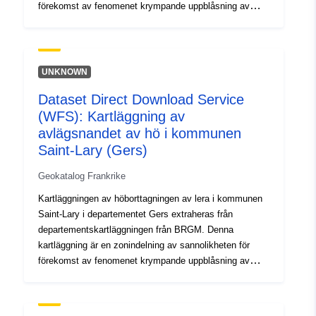
förekomst av fenomenet krympande uppblåsning av
lerjordar. BRGM upprättade först en känslighetskarta på
grundval av rent fysiska kriterier från avdelningens
geologiska kartor, vilka tolkades med beaktande av
följande faktorer för varje geologisk formation: —
UNKNOWN
andelen lermaterial i formationen (litisk analys); —
Dataset Direct Download Service
andelen sprängande mineraler i lerfasen (minerogisk
(WFS): Kartläggning av
sammansättning). — materialets geotekniska beteende.
För var och en av de identifierade lerformationerna är
avlägsnandet av hö i kommunen
faronivån i slutändan resultatet av den känslighetsnivå
Saint-Lary (Gers)
som på så sätt erhålls med tätheten av svårsvullnad,
Geokatalog Frankrike
rapporterad till 100 km² av den faktiska urbaniserade
utgjutningsytan.
Kartläggningen av höborttagningen av lera i kommunen
Saint-Lary i departementet Gers extraheras från
departementskartläggningen från BRGM. Denna
kartläggning är en zonindelning av sannolikheten för
förekomst av fenomenet krympande uppblåsning av
lerjordar. BRGM upprättade först en känslighetskarta på
grundval av rent fysiska kriterier från avdelningens
geologiska kartor, vilka tolkades med beaktande av