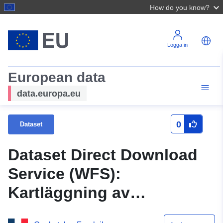
How do you know?
Logga in
European data
data.europa.eu
0
Dataset
Dataset Direct Download
Service (WFS):
Kartläggning av
avlägsnandet av hö i