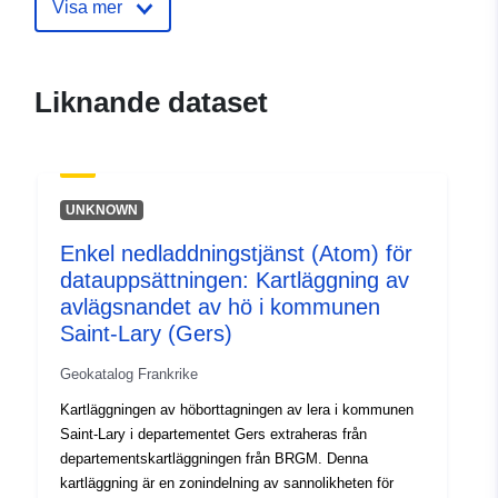
ide.developpement-
Visa mer
durable.gouv.fr/service/fr-
120066022-wxs-00372a4a-
eb9c-4590-8ac5-
Liknande dataset
0ec26c2ffa83
uriRef:
http://data.europa.eu/88u/dataset/fr
120066022-srv-7fbbfac4-8c26-
UNKNOWN
4b1e-866e-9bb19eed94bf
Enkel nedladdningstjänst (Atom) för
Typ:
Resurs:
datauppsättningen: Kartläggning av
http://inspire.ec.europa.eu/metadat
avlägsnandet av hö i kommunen
codelist/SpatialDataServiceType/d
Saint-Lary (Gers)
Geokatalog Frankrike
Kartläggningen av höborttagningen av lera i kommunen
Saint-Lary i departementet Gers extraheras från
departementskartläggningen från BRGM. Denna
kartläggning är en zonindelning av sannolikheten för