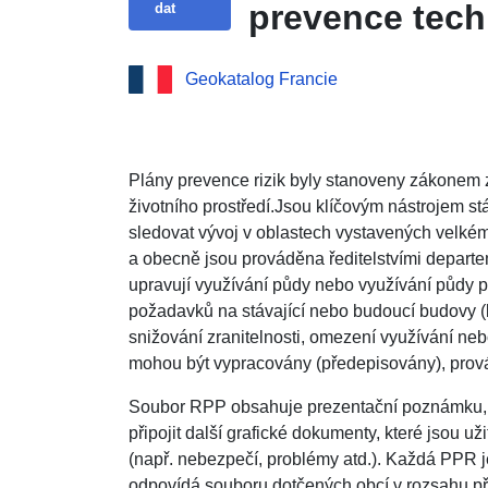
prevence tec
dat
Geokatalog Francie
Plány prevence rizik byly stanoveny zákonem 
životního prostředí.Jsou klíčovým nástrojem stát
sledovat vývoj v oblastech vystavených velkém
a obecně jsou prováděna ředitelstvími depart
upravují využívání půdy nebo využívání půdy 
požadavků na stávající nebo budoucí budovy (k
snižování zranitelnosti, omezení využívání neb
mohou být vypracovány (předepisovány), pro
Soubor RPP obsahuje prezentační poznámku, r
připojit další grafické dokumenty, které jsou u
(např. nebezpečí, problémy atd.). Každá PPR j
odpovídá souboru dotčených obcí v rozsahu pře