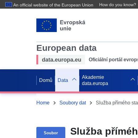
How do you know?
An official website of the European Union
European data
data.europa.eu
Oficiální portál evro
Akademie
Domů
Data
data.europa
Home
Soubory dat
Služba příméh
Soubor