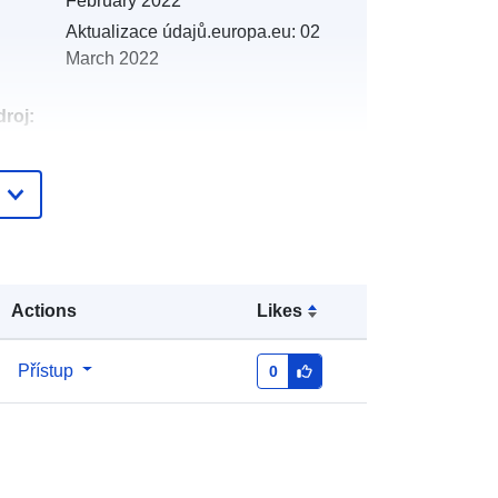
February 2022
Aktualizace údajů.europa.eu:
02
March 2022
roj:
:
http://catalogue.geo-
ide.developpement-
durable.gouv.fr/service/fr-
120066022-wxs-5664f8ba-f9d5-
4f32-8f19-edc1237e0057
Actions
Likes
http://data.europa.eu/88u/dataset/fr-
120066022-srv-7fc94ee1-9933-4cf3-
Přístup
0
942b-2f94509ef40f
Datový zdroj:
http://inspire.ec.europa.eu/metadata-
codelist/ResourceType/services