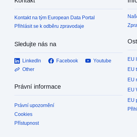
Kontakt
Inf
předepsaném stavu; a obálka vyhrazených oblastí,
p
je-li ve schváleném stavu. Tato geografická tabulka
j
umožňuje mapování stávajících PPRN nebo PPRT
u
Naše
Kontakt na tým European Data Portal
v departementu.
v
Zpr
Přihlásit se k odběru zpravodaje
Ost
Sledujte nás na
EU 
LinkedIn
Facebook
Youtube
EU 
Other
EU r
Právní informace
EU 
EU p
Právní upozornění
Přih
Cookies
Přístupnost