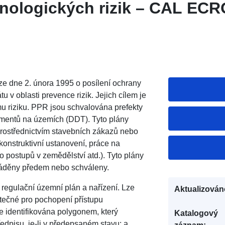
hnologických rizik – CAL EC
ze dne 2. února 1995 o posílení ochrany
u v oblasti prevence rizik. Jejich cílem je
u riziku. PPR jsou schvalována prefekty
ementů na územích (DDT). Tyto plány
prostřednictvím stavebních zákazů nebo
onstruktivní ustanovení, práce na
o postupů v zemědělství atd.). Tyto plány
váděny předem nebo schváleny.
egulační územní plán a nařízení. Lze
Aktualizován
žitečné pro pochopení přístupu
e identifikována polygonem, který
Katalogový
dpisu, je-li v předepsaném stavu; a