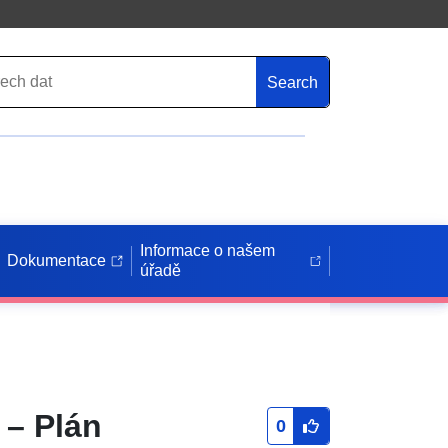
Search
Informace o našem
Dokumentace
úřadě
 – Plán
0