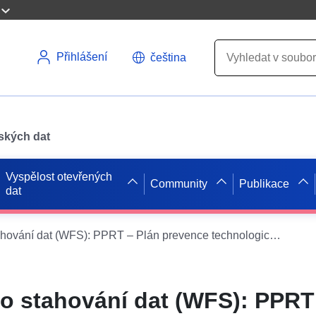
Přihlášení
čeština
pských dat
Vyspělost otevřených
Community
Publikace
dat
Služba přímého stahování dat (WFS): PPRT – Plán prevence technologických rizik – CAL ECROUVES
o stahování dat (WFS): PPRT