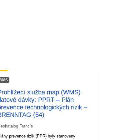
WMS
Prohlížecí služba map (WMS)
datové dávky: PPRT – Plán
prevence technologických rizik –
BRENNTAG (54)
eokatalog Francie
lány prevence rizik (PPR) byly stanoveny