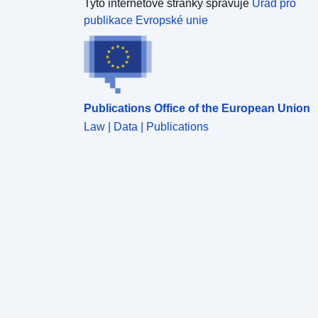
předepsaném stavu; a obálka vyhrazených oblastí,
Tyto internetové stránky spravuje
Úřad pro
je-li ve schváleném stavu. Tato geografická tabulka
publikace Evropské unie
umožňuje mapování stávajících PPRN nebo PPRT
v departementu.
Publications Office of the European Union
Law | Data | Publications