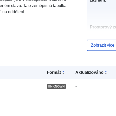
záznam:
leném stavu. Tato zeměpisná tabulka
 na oddělení.
Prostorový zd
Identifikátory
Zobrazit více
Formát
Aktualizováno
uriRef:
-
UNKNOWN
Typ: