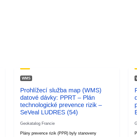
WMS
Prohlížecí služba map (WMS)
datové dávky: PPRT – Plán
technologické prevence rizik –
SeVeal LUDRES (54)
Geokatalog Francie
G
Plány prevence rizik (PPR) byly stanoveny
P