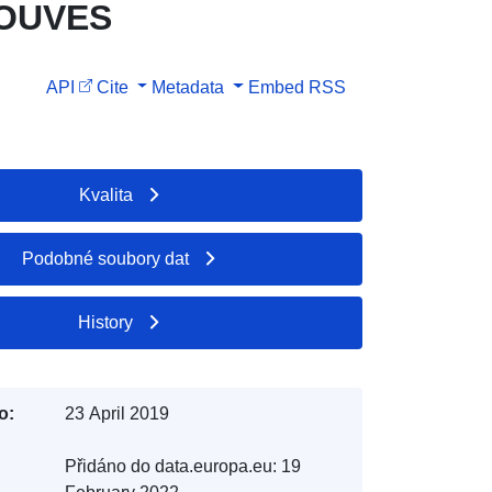
ROUVES
API
Cite
Metadata
Embed
RSS
Kvalita
Podobné soubory dat
History
o:
23 April 2019
Přidáno do data.europa.eu:
19