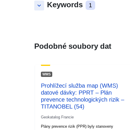
Keywords
keyboard_arrow_down
1
Podobné soubory dat
WMS
Prohlížecí služba map (WMS)
datové dávky: PPRT – Plán
prevence technologických rizik –
TITANOBEL (54)
Geokatalog Francie
Plány prevence rizik (PPR) byly stanoveny