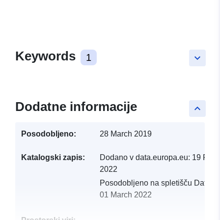
Keywords
1
keyboard_arrow_down
Dodatne informacije
keyboard_arrow_up
Posodobljeno:
28 March 2019
Katalogski zapis:
Dodano v data.europa.eu:
19 Febr
2022
Posodobljeno na spletišču Data.e
01 March 2022