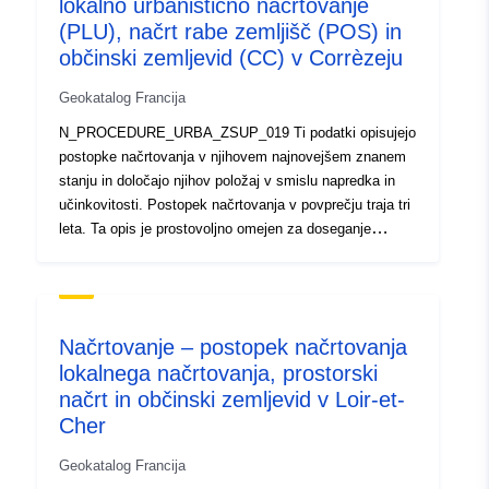
lokalno urbanistično načrtovanje
(PLU), načrt rabe zemljišč (POS) in
občinski zemljevid (CC) v Corrèzeju
Geokatalog Francija
N_PROCEDURE_URBA_ZSUP_019 Ti podatki opisujejo
postopke načrtovanja v njihovem najnovejšem znanem
stanju in določajo njihov položaj v smislu napredka in
učinkovitosti. Postopek načrtovanja v povprečju traja tri
leta. Ta opis je prostovoljno omejen za doseganje
posebnega cilja: s povzetki zemljevidov prikazujeta
geografsko porazdelitev in napredek postopkov PLU, ki
so pomembni za upravljanje politik urbanističnega in
podeželskega načrtovanja. Ti vključujejo postopke
Načrtovanje – postopek načrtovanja
načrtovanja pri pripravi, reviziji ali razveljavitvi. Da bi
lokalnega načrtovanja, prostorski
omogočili izčrpen povzetek napredka postopkov, se v
načrt in občinski zemljevid v Loir-et-
teh podatkih hranijo postopki iz preteklih let, ki so
pripeljali do dokumentov urbanističnega načrtovanja, ki
Cher
so zdaj izvršljivi (z njimi je povezan dokument o
Geokatalog Francija
načrtovanju v datoteki N_DOCUMENT_URBA_ddd). Po