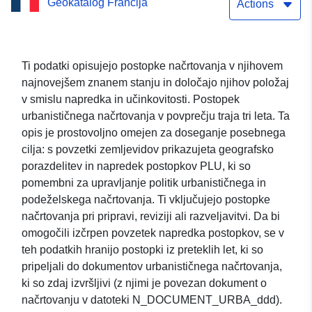
Geokatalog Francija
načrtovanja, prostorski
Actions
načrt in občinski zemljevid
v Loir-et-Cher
Ti podatki opisujejo postopke načrtovanja v njihovem
najnovejšem znanem stanju in določajo njihov položaj
v smislu napredka in učinkovitosti. Postopek
urbanističnega načrtovanja v povprečju traja tri leta. Ta
opis je prostovoljno omejen za doseganje posebnega
cilja: s povzetki zemljevidov prikazujeta geografsko
porazdelitev in napredek postopkov PLU, ki so
pomembni za upravljanje politik urbanističnega in
podeželskega načrtovanja. Ti vključujejo postopke
načrtovanja pri pripravi, reviziji ali razveljavitvi. Da bi
omogočili izčrpen povzetek napredka postopkov, se v
teh podatkih hranijo postopki iz preteklih let, ki so
pripeljali do dokumentov urbanističnega načrtovanja,
ki so zdaj izvršljivi (z njimi je povezan dokument o
načrtovanju v datoteki N_DOCUMENT_URBA_ddd).