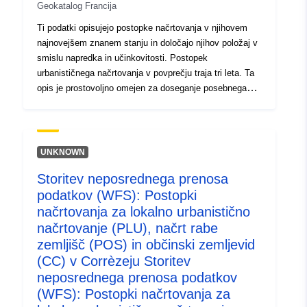
Geokatalog Francija
Ti podatki opisujejo postopke načrtovanja v njihovem
najnovejšem znanem stanju in določajo njihov položaj v
smislu napredka in učinkovitosti. Postopek
urbanističnega načrtovanja v povprečju traja tri leta. Ta
opis je prostovoljno omejen za doseganje posebnega
cilja: s povzetki zemljevidov prikazujeta geografsko
porazdelitev in napredek postopkov PLU, ki so
pomembni za upravljanje politik urbanističnega in
podeželskega načrtovanja. Ti vključujejo postopke
UNKNOWN
načrtovanja pri pripravi, reviziji ali razveljavitvi. Da bi
Storitev neposrednega prenosa
omogočili izčrpen povzetek napredka postopkov, se v
podatkov (WFS): Postopki
teh podatkih hranijo postopki iz preteklih let, ki so
pripeljali do dokumentov urbanističnega načrtovanja, ki
načrtovanja za lokalno urbanistično
so zdaj izvršljivi (z njimi je povezan dokument o
načrtovanje (PLU), načrt rabe
načrtovanju v datoteki N_DOCUMENT_URBA_ddd). Po
zemljišč (POS) in občinski zemljevid
drugi strani pa v teh podatkih niso shranjeni stari
(CC) v Corrèzeju Storitev
urbanistični postopki (tj. tisti, ki so privedli do
neposrednega prenosa podatkov
dokumentov za načrtovanje, ki niso več izvršljivi) in
(WFS): Postopki načrtovanja za
postopki, ki so bili preklicani pred njihovim zaključkom.