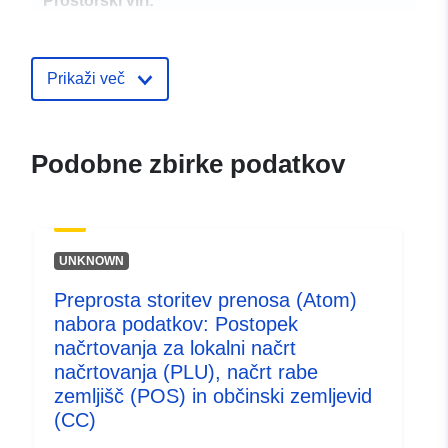
Prostorski viri:
Identifikatorji:
http://catalogue.geo-ide.developp
durable.gouv.fr/service/${uuid.temp
Prikaži več
1ab6-4843-8cf3-24f0a107460a
uriRef:
http://data.europa.eu/88u/dataset/fr
Podobne zbirke podatkov
120066022-srv-7fce1d1c-00fa-
4d98-9e83-025d30d6a423
Tip:
Vir:
http://inspire.ec.europa.eu/met
UNKNOWN
codelist/SpatialDataServiceType/d
Preprosta storitev prenosa (Atom)
nabora podatkov: Postopek
načrtovanja za lokalni načrt
načrtovanja (PLU), načrt rabe
zemljišč (POS) in občinski zemljevid
(CC)