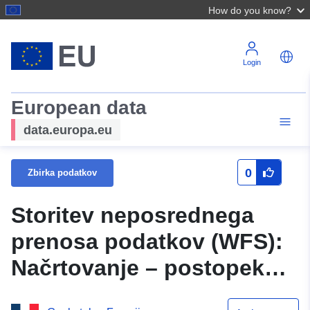
How do you know?
Login
European data
data.europa.eu
0
Zbirka podatkov
Storitev neposrednega
prenosa podatkov (WFS):
Načrtovanje – postopek
načrtovanja lokalnega