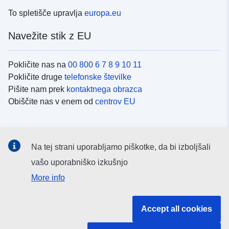
To spletišče upravlja
europa.eu
Navežite stik z EU
Pokličite nas na
00 800 6 7 8 9 10 11
Pokličite druge
telefonske številke
Pišite nam prek
kontaktnega obrazca
Obiščite nas v enem od
centrov EU
Družbeni mediji
Na tej strani uporabljamo piškotke, da bi izboljšali
Iskanje po
družbenih medijih EU
vašo uporabniško izkušnjo
More info
Institucije in organi EU
Accept all cookies
Iskanje po institucijah in organih EU