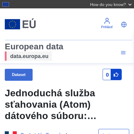
How do you know?
Prihlásiť
European data
data.europa.eu
0
Dataset
Jednoduchá služba
sťahovania (Atom)
dátového súboru:
Lineárne premlčanie PLU