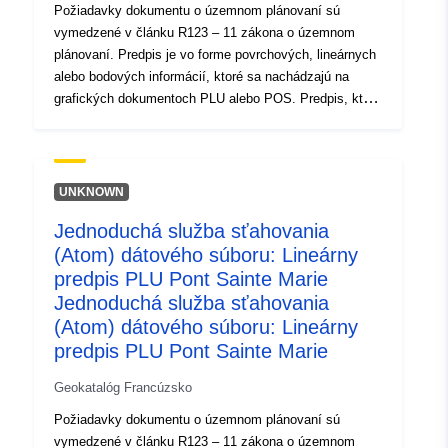
Požiadavky dokumentu o územnom plánovaní sú
vymedzené v článku R123 – 11 zákona o územnom
plánovaní. Predpis je vo forme povrchových, lineárnych
alebo bodových informácií, ktoré sa nachádzajú na
grafických dokumentoch PLU alebo POS. Predpis, ktorý
prekrýva oblasť plánovacieho dokumentu, vo
všeobecnosti ukladá dodatočné obmedzenie regulácie
oblasti.
UNKNOWN
Jednoduchá služba sťahovania
(Atom) dátového súboru: Lineárny
predpis PLU Pont Sainte Marie
Jednoduchá služba sťahovania
(Atom) dátového súboru: Lineárny
predpis PLU Pont Sainte Marie
Geokatalóg Francúzsko
Požiadavky dokumentu o územnom plánovaní sú
vymedzené v článku R123 – 11 zákona o územnom