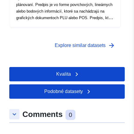
plánovaní. Predpis je vo forme povrchových, lineárnych
alebo bodových informácií, ktoré sa nachádzajú na
grafických dokumentoch PLU alebo POS. Predpis, ktorý
prekrýva oblasť plánovacieho dokumentu, vo
všeobecnosti ukladá dodatočné obmedzenie regulácie
oblasti.
arrow_forward
Explore similar datasets
Kvalita
Podobné datasety
Comments
keyboard_arrow_down
0