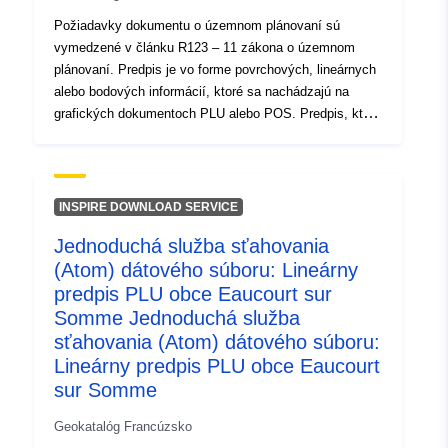
Požiadavky dokumentu o územnom plánovaní sú
vymedzené v článku R123 – 11 zákona o územnom
plánovaní. Predpis je vo forme povrchových, lineárnych
alebo bodových informácií, ktoré sa nachádzajú na
grafických dokumentoch PLU alebo POS. Predpis, ktorý
prekrýva oblasť plánovacieho dokumentu, vo
všeobecnosti ukladá dodatočné obmedzenie regulácie
oblasti.
INSPIRE DOWNLOAD SERVICE
Jednoduchá služba sťahovania
(Atom) dátového súboru: Lineárny
predpis PLU obce Eaucourt sur
Somme Jednoduchá služba
sťahovania (Atom) dátového súboru:
Lineárny predpis PLU obce Eaucourt
sur Somme
Geokatalóg Francúzsko