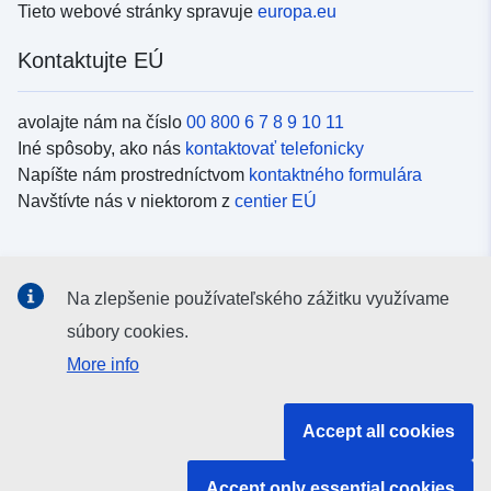
Tieto webové stránky spravuje
europa.eu
Kontaktujte EÚ
avolajte nám na číslo
00 800 6 7 8 9 10 11
Iné spôsoby, ako nás
kontaktovať telefonicky
Napíšte nám prostredníctvom
kontaktného formulára
Navštívte nás v niektorom z
centier EÚ
Sociálne médiá
Na zlepšenie používateľského zážitku využívame
Kanály EÚ na
sociálnych médiách
súbory cookies.
More info
Inštitúcie a orgány EÚ
Accept all cookies
Vyhľadávanie všetkých inštitúcií a orgánov EÚ
Accept only essential cookies