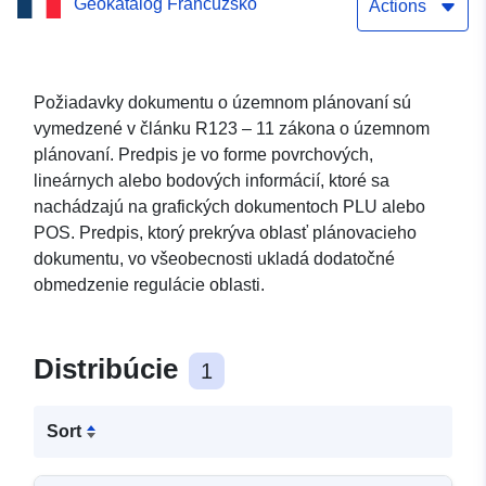
Geokatalóg Francúzsko
obce Bouttencourt
Actions
Požiadavky dokumentu o územnom plánovaní sú
vymedzené v článku R123 – 11 zákona o územnom
plánovaní. Predpis je vo forme povrchových,
lineárnych alebo bodových informácií, ktoré sa
nachádzajú na grafických dokumentoch PLU alebo
POS. Predpis, ktorý prekrýva oblasť plánovacieho
dokumentu, vo všeobecnosti ukladá dodatočné
obmedzenie regulácie oblasti.
Distribúcie
1
Sort