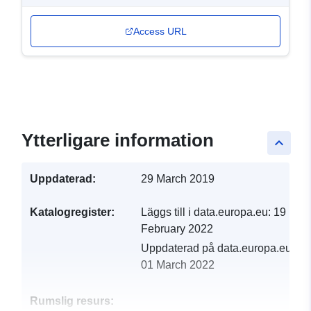
Access URL
Ytterligare information
keyboard_arrow_up
Uppdaterad:
29 March 2019
Katalogregister:
Läggs till i data.europa.eu:
19
February 2022
Uppdaterad på data.europa.eu:
01 March 2022
Rumslig resurs: