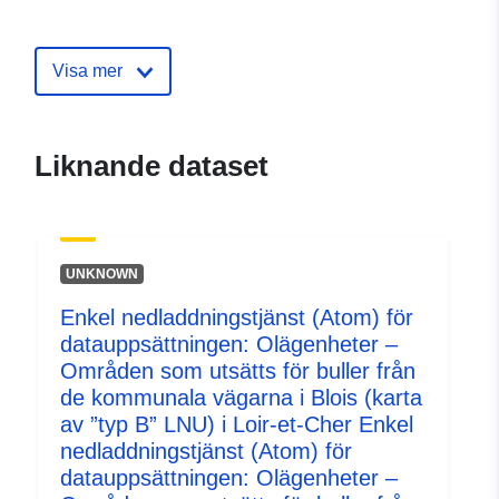
Identifierare:
http://catalogue.geo-
ide.developpement-
Visa mer
durable.gouv.fr/service/fr-
120066022-atom-
4545a347-8fa5-4885-8ce4-
Liknande dataset
26a5aac8771a
uriRef:
http://data.europa.eu/88u/dataset/fr
120066022-srv-7fd8a982-b546-
UNKNOWN
4dd1-a378-f2f52e672d18
Enkel nedladdningstjänst (Atom) för
Typ:
Resurs:
datauppsättningen: Olägenheter –
http://inspire.ec.europa.eu/metadat
Områden som utsätts för buller från
codelist/SpatialDataServiceType/d
de kommunala vägarna i Blois (karta
av ”typ B” LNU) i Loir-et-Cher Enkel
nedladdningstjänst (Atom) för
datauppsättningen: Olägenheter –