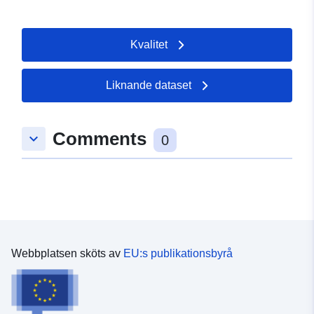
Kvalitet
Liknande dataset
Comments
keyboard_arrow_down
0
Webbplatsen sköts av
EU:s publikationsbyrå