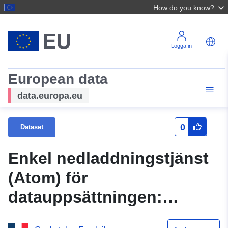
How do you know?
Logga in
European data
data.europa.eu
0
Dataset
Enkel nedladdningstjänst
(Atom) för
datauppsättningen:
Olägenheter – Områden