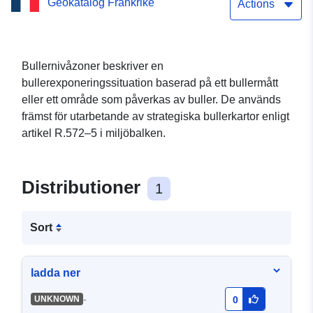
Geokatalog Frankrike
som utsätts för buller från
Actions
de kommunala vägarna i
Blois (karta av ”typ c”
Bullernivåzoner beskriver en
bullerexponeringssituation baserad på ett bullermått
Lden) i Loir-et-Cher
eller ett område som påverkas av buller. De används
främst för utarbetande av strategiska bullerkartor enligt
artikel R.572–5 i miljöbalken.
Distributioner
1
Sort
ladda ner
-
UNKNOWN
0