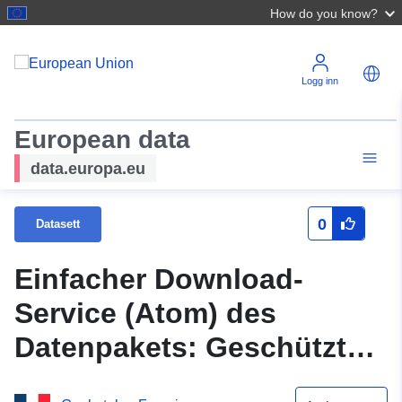
How do you know?
Logg inn
European data
data.europa.eu
0
Datasett
Einfacher Download-
Service (Atom) des
Datenpakets: Geschützte
landwirtschaftliche