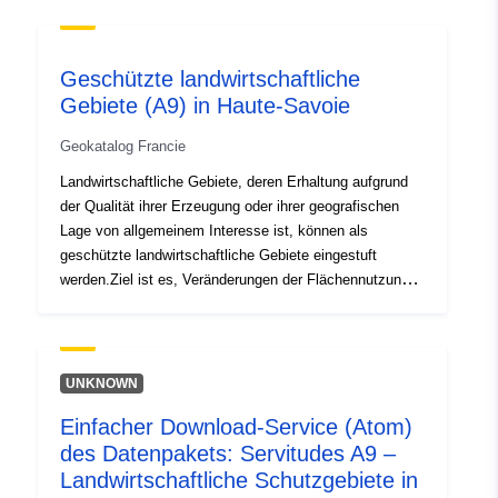
uriRef:
http://data.europa.eu/88u/dataset/fr
120066022-srv-7fd9798c-9ce3-
4125-8ac5-a7b4ba4b0bfb
Geschützte landwirtschaftliche
Gebiete (A9) in Haute-Savoie
Type:
Ressurs:
http://inspire.ec.europa.eu/metadat
Geokatalog Francie
codelist/SpatialDataServiceType/d
Landwirtschaftliche Gebiete, deren Erhaltung aufgrund
der Qualität ihrer Erzeugung oder ihrer geografischen
Lage von allgemeinem Interesse ist, können als
geschützte landwirtschaftliche Gebiete eingestuft
werden.Ziel ist es, Veränderungen der Flächennutzung
oder Flächennutzungsmuster, die das landwirtschaftliche
und biologische Potenzial nachhaltig verändern und zum
Schutz des land- und forstwirtschaftlichen Raums in
stadtnahen Gebieten beitragen können, besser zu
UNKNOWN
beherrschen. In Gemeinden, die nicht über einen
Einfacher Download-Service (Atom)
genehmigten lokalen Stadtentwicklungsplan oder ein
des Datenpakets: Servitudes A9 –
Stadtplanungsdokument verfügen, das als Alternative
gilt: — jede Änderung der Flächennutzung, die das
Landwirtschaftliche Schutzgebiete in