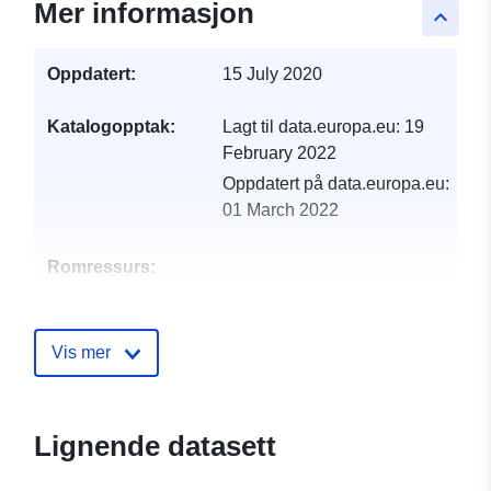
Mer informasjon
keyboard_arrow_up
Oppdatert:
15 July 2020
Katalogopptak:
Lagt til data.europa.eu:
19
February 2022
Oppdatert på data.europa.eu:
01 March 2022
Romressurs:
Identifikatorer:
http://catalogue.geo-
ide.developpement-
Vis mer
durable.gouv.fr/service/fr-
120066022-atom-
3177a14b-3a54-4e5e-b972-
Lignende datasett
55667ebcf1cc