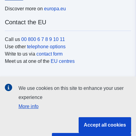
Discover more on
europa.eu
Contact the EU
Call us
00 800 6 7 8 9 10 11
Use other
telephone options
Write to us via
contact form
Meet us at one of the
EU centres
Social media
We use cookies on this site to enhance your user
Search for EU
social media channels
experience
More info
EU institutions and bodies
Accept all cookies