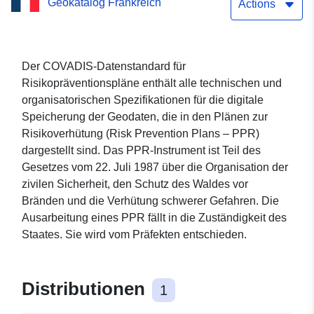
Geokatalog Frankreich
Schwellung von Ton in der
Actions
Gemeinde Pujaudran
(Gers)
Der COVADIS-Datenstandard für
Risikopräventionspläne enthält alle technischen und
organisatorischen Spezifikationen für die digitale
Speicherung der Geodaten, die in den Plänen zur
Risikoverhütung (Risk Prevention Plans – PPR)
dargestellt sind. Das PPR-Instrument ist Teil des
Gesetzes vom 22. Juli 1987 über die Organisation der
zivilen Sicherheit, den Schutz des Waldes vor
Bränden und die Verhütung schwerer Gefahren. Die
Ausarbeitung eines PPR fällt in die Zuständigkeit des
Staates. Sie wird vom Präfekten entschieden.
Distributionen
1