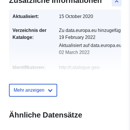
Zusätzliche Informationen
keyboard_arrow_up
Aktualisiert:
15 October 2020
Verzeichnis der
Zu data.europa.eu hinzugefügt:
Kataloge:
19 February 2022
Aktualisiert auf data.europa.eu:
02 March 2022
Identifikatoren:
http://catalogue.geo-
ide.developpement-
durable.gouv.fr/service/fr-
120066022-wxs-111a98d8-
Mehr anzeigen
b10e-464c-a58f-
05d6db7a74f7
Ähnliche Datensätze
uriRef:
http://data.europa.eu/88u/dataset/fr
120066022-srv-7ff92957-6732-