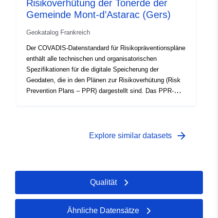
Risikoverhütung der Tonerde der
Gemeinde Mont-d’Astarac (Gers)
Geokatalog Frankreich
Der COVADIS-Datenstandard für Risikopräventionspläne
enthält alle technischen und organisatorischen
Spezifikationen für die digitale Speicherung der
Geodaten, die in den Plänen zur Risikoverhütung (Risk
Prevention Plans – PPR) dargestellt sind. Das PPR-
Instrument ist Teil des Gesetzes vom 22. Juli 1987 über
die Organisation der zivilen Sicherheit, den Schutz des
Waldes vor Bränden und die Verhütung schwerer
Gefahren. Die Ausarbeitung eines PPR fällt in die
arrow_forward
Explore similar datasets
Zuständigkeit des Staates. Sie wird vom Präfekten
entschieden.
Qualität
Ähnliche Datensätze