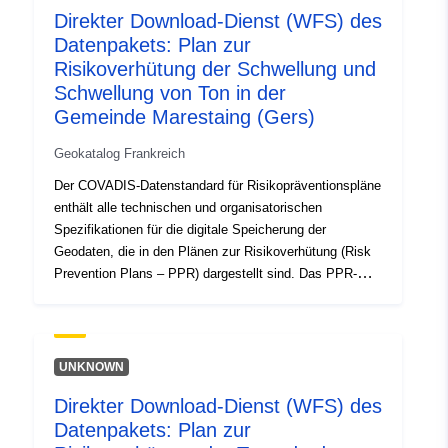
Direkter Download-Dienst (WFS) des
entschieden.
Datenpakets: Plan zur
Risikoverhütung der Schwellung und
Schwellung von Ton in der
Gemeinde Marestaing (Gers)
Geokatalog Frankreich
Der COVADIS-Datenstandard für Risikopräventionspläne
enthält alle technischen und organisatorischen
Spezifikationen für die digitale Speicherung der
Geodaten, die in den Plänen zur Risikoverhütung (Risk
Prevention Plans – PPR) dargestellt sind. Das PPR-
Instrument ist Teil des Gesetzes vom 22. Juli 1987 über
die Organisation der zivilen Sicherheit, den Schutz des
Waldes vor Bränden und die Verhütung schwerer
Gefahren. Die Ausarbeitung eines PPR fällt in die
UNKNOWN
Zuständigkeit des Staates. Sie wird vom Präfekten
Direkter Download-Dienst (WFS) des
entschieden.
Datenpakets: Plan zur