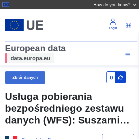
How do you know?
Login
European data
data.europa.eu
0
Zbiór danych
Usługa pobierania
bezpośredniego zestawu
danych (WFS): Suszarnia
PPR Escles Saint Pierre