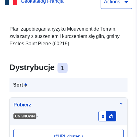
Geokatalog Francja
(60219)
Actions
Plan zapobiegania ryzyku Mouvement de Terrain,
związany z suszeniem i kurczeniem się glin, gminy
Escles Saint Pierre (60219)
Dystrybucje
1
Sort
Pobierz
-
UNKNOWN
0
URL dostępu