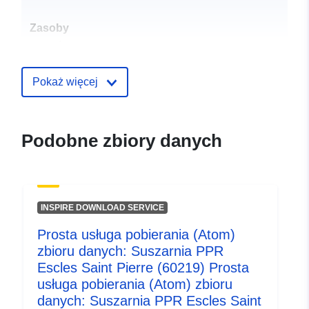
Zasoby
przestrzenne:
Identyfikatory:
http://catalogue.geo-
Pokaż więcej
ide.developpement-
durable.gouv.fr/service/fr-
120066022-wxs-19cf06a3-
Podobne zbiory danych
3a8b-453b-a2f0-
09cff52fe21f
uriRef:
http://data.europa.eu/88u/dataset/fr
INSPIRE DOWNLOAD SERVICE
120066022-srv-81047fad-fdf3-
4a4c-90e7-b832526cf991
Prosta usługa pobierania (Atom)
zbioru danych: Suszarnia PPR
Typ:
Zasób:
Escles Saint Pierre (60219) Prosta
http://inspire.ec.europa.eu/metadat
usługa pobierania (Atom) zbioru
codelist/ResourceType/services
danych: Suszarnia PPR Escles Saint