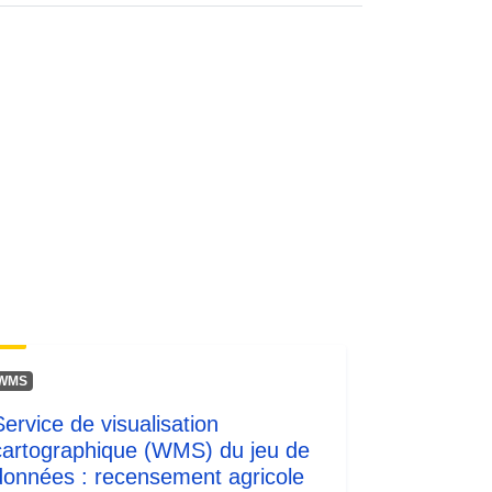
Ressource:
http://inspire.ec.europa.eu/metadata-
codelist/ResourceType/services
WMS
Service de visualisation
cartographique (WMS) du jeu de
données : recensement agricole