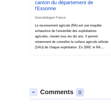
canton du département de
l'Essonne
Geocatalogue France
Le recensement agricole (RA) est une enquête
exhaustive de l’ensemble des exploitations
agricoles, menée tous les dix ans. Il permet
notamment de connaître la surface agricole utilisée
(SAU) de chaque exploitation. En 2000, le RA
comportait une question permettant de ventiler cette
SAU entre les 9 principales communes où étaient
effectivement situées les terres de l’exploitation. En
2010, cette question a été supprimée. L’ensemble
des surfaces a donc été localisé dans la commune
du siège de l’exploitation. Rappelons que le siège
de l’exploitation est le corps de ferme, le bâtiment
Comments
principal de l’exploitation, ou, à défaut, la commune
keyboard_arrow_down
0
où l’exploitation a la plus grande partie de ses
parcelles. Ce n’est pas le siège social, et le siège
d’exploitation est donc toute de même normalement