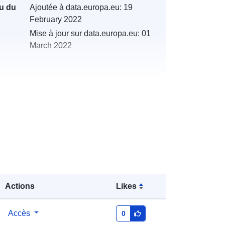
u du
Ajoutée à data.europa.eu:
19
February 2022
Mise à jour sur data.europa.eu:
01
March 2022
s:
http://catalogue.geo-
ide.developpement-
durable.gouv.fr/service/fr-
120066022-wxs-a67d4eb1-a146-
4474-8c3f-adba6a345e93
http://data.europa.eu/88u/dataset/fr-
Actions
Likes
120066022-srv-81087b9f-047c-
4d2b-9877-6cbad028fabd
Accès
0