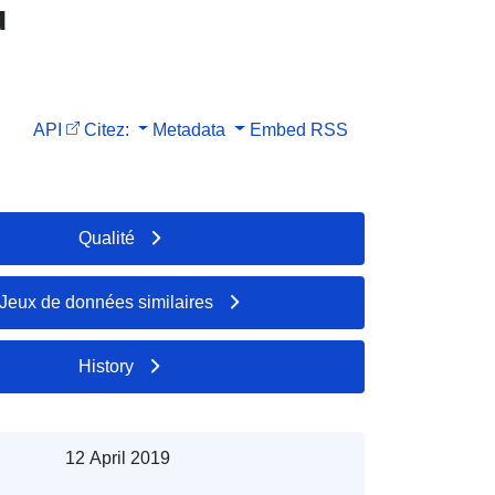
u
API
Citez:
Metadata
Embed
RSS
Qualité
Jeux de données similaires
History
12 April 2019