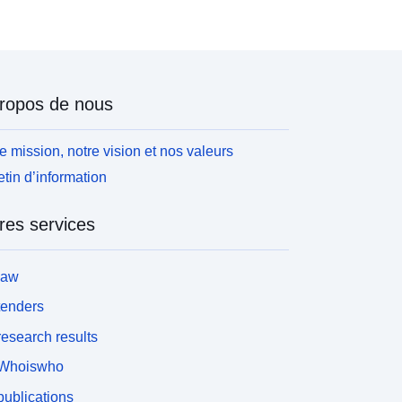
itué à proximité d’au moins une partie des
arcelles de l’exploitation. Le recensement agricole
RA) est une enquête exhaustive de l’ensemble des
xploitations agricoles, menée tous les dix ans. Il
ermet notamment de connaître la surface agricole
ropos de nous
tilisée (SAU) de chaque exploitation. En 2000, le
A comportait une question permettant de ventiler
ette SAU entre les 9 principales communes où
e mission, notre vision et nos valeurs
taient effectivement situées les terres de
etin d’information
’exploitation. En 2010, cette question a été
upprimée. L’ensemble des surfaces a donc été
res services
ocalisé dans la commune du siège de l’exploitation.
appelons que le siège de l’exploitation est le corps
e ferme, le bâtiment principal de l’exploitation, ou,
law
 défaut, la commune où l’exploitation a la plus
rande partie de ses parcelles. Ce n’est pas le
tenders
iège social, et le siège d’exploitation est donc
esearch results
oute de même normalement situé à proximité d’au
oins une partie des parcelles de l’exploitation. Le
Whoiswho
ecensement agricole (RA) est une enquête
ublications
xhaustive de l’ensemble des exploitations