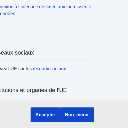
gricoles, menée tous les dix ans. Il permet
exion à l’interface destinée aux fournisseurs
otamment de connaître la surface agricole utilisée
données
SAU) de chaque exploitation. En 2000, le RA
omportait une question permettant de ventiler cette
AU entre les 9 principales communes où étaient
ffectivement situées les terres de l’exploitation. En
010, cette question a été supprimée. L’ensemble
es surfaces a donc été localisé dans la commune
eaux sociaux
u siège de l’exploitation. Rappelons que le siège
e l’exploitation est le corps de ferme, le bâtiment
vez l’UE sur les
réseaux sociaux
rincipal de l’exploitation, ou, à défaut, la commune
ù l’exploitation a la plus grande partie de ses
arcelles. Ce n’est pas le siège social, et le siège
’exploitation est donc toute de même normalement
titutions et organes de l’UE
itué à proximité d’au moins une partie des
arcelles de l’exploitation.
ercher tous les organes et institutions de
Accepter
Non, merci.