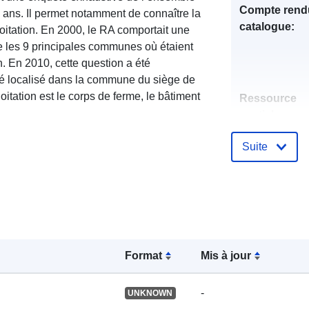
Compte rend
x ans. Il permet notamment de connaître la
catalogue:
oitation. En 2000, le RA comportait une
re les 9 principales communes où étaient
on. En 2010, cette question a été
é localisé dans la commune du siège de
oitation est le corps de ferme, le bâtiment
Ressource
spatiale:
Suite
Identificateur
uriRef:
Format
Mis à jour
-
UNKNOWN