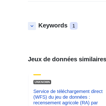
Keywords
keyboard_arrow_down
1
Jeux de données similaire
UNKNOWN
Service de téléchargement direct
(WFS) du jeu de données :
recensement agricole (RA) par