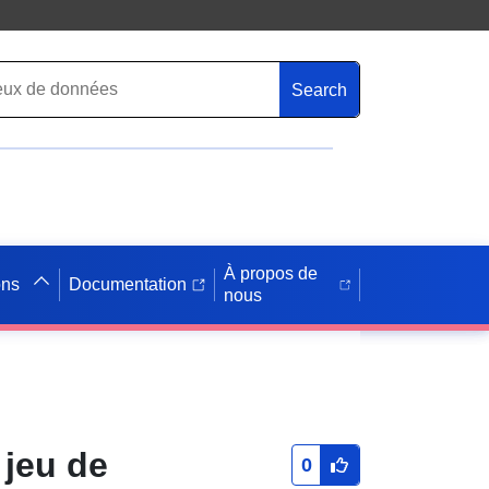
Search
À propos de
ons
Documentation
nous
 jeu de
0