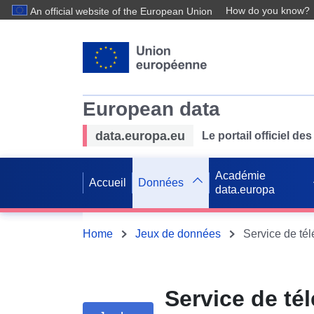
How do you know?
An official website of the European Union
European data
data.europa.eu
Le portail officiel 
Académie
Accueil
Données
data.europa
Home
Jeux de données
Service de té