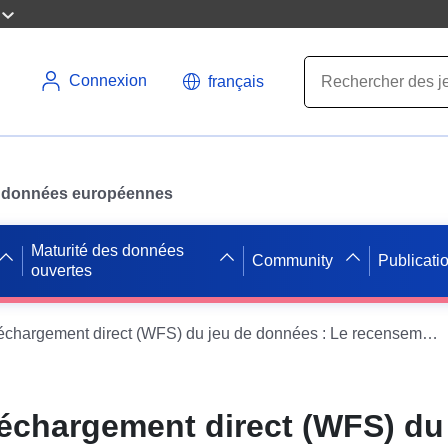
Connexion
français
des données européennes
Maturité des données
Community
Publicati
ouvertes
Service de téléchargement direct (WFS) du jeu de données : Le recensement agricole (RA) du département de l'Essonne
léchargement direct (WFS) du