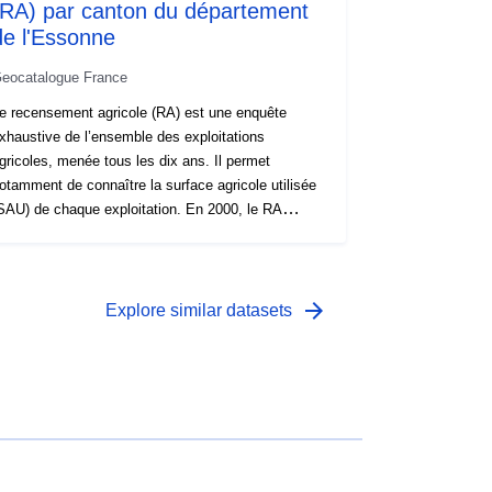
(RA) par canton du département
de l'Essonne
eocatalogue France
e recensement agricole (RA) est une enquête
xhaustive de l’ensemble des exploitations
gricoles, menée tous les dix ans. Il permet
otamment de connaître la surface agricole utilisée
SAU) de chaque exploitation. En 2000, le RA
omportait une question permettant de ventiler cette
AU entre les 9 principales communes où étaient
ffectivement situées les terres de l’exploitation. En
010, cette question a été supprimée. L’ensemble
arrow_forward
Explore similar datasets
es surfaces a donc été localisé dans la commune
u siège de l’exploitation. Rappelons que le siège
e l’exploitation est le corps de ferme, le bâtiment
rincipal de l’exploitation, ou, à défaut, la commune
ù l’exploitation a la plus grande partie de ses
arcelles. Ce n’est pas le siège social, et le siège
’exploitation est donc toute de même normalement