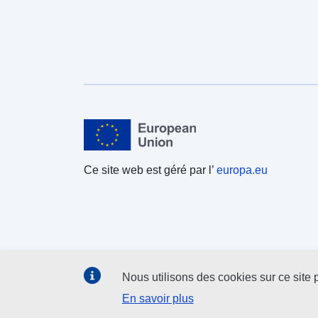
agricoles, menée tous les dix ans. Il permet
notamment de connaître la surface agricole utilisée
(SAU) de chaque exploitation. En 2000, le RA
comportait une question permettant de ventiler cette
SAU entre les 9 principales communes où étaient
effectivement situées les terres de l’exploitation. En
2010, cette question a été supprimée. L’ensemble
des surfaces a donc été localisé dans la commune
du siège de l’exploitation. Rappelons que le siège
de l’exploitation est le corps de ferme, le bâtiment
Ce site web est géré par l’
europa.eu
principal de l’exploitation, ou, à défaut, la commune
où l’exploitation a la plus grande partie de ses
parcelles. Ce n’est pas le siège social, et le siège
d’exploitation est donc toute de même normalement
situé à proximité d’au moins une partie des
parcelles de l’exploitation.
Nous utilisons des cookies sur ce site p
En savoir plus