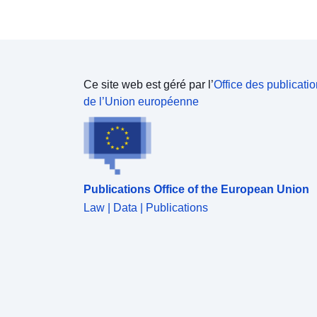
situé à proximité d’au moins une partie des
parcelles de l’exploitation. Le recensement agricole
(RA) est une enquête exhaustive de l’ensemble des
exploitations agricoles, menée tous les dix ans. Il
permet notamment de connaître la surface agricole
utilisée (SAU) de chaque exploitation. En 2000, le
Ce site web est géré par l’
Office des publicati
RA comportait une question permettant de ventiler
de l’Union européenne
cette SAU entre les 9 principales communes où
étaient effectivement situées les terres de
l’exploitation. En 2010, cette question a été
supprimée. L’ensemble des surfaces a donc été
localisé dans la commune du siège de l’exploitation.
Publications Office of the European Union
Rappelons que le siège de l’exploitation est le corps
de ferme, le bâtiment principal de l’exploitation, ou,
Law | Data | Publications
à défaut, la commune où l’exploitation a la plus
grande partie de ses parcelles. Ce n’est pas le
siège social, et le siège d’exploitation est donc
toute de même normalement situé à proximité d’au
moins une partie des parcelles de l’exploitation. Le
recensement agricole (RA) est une enquête
exhaustive de l’ensemble des exploitations