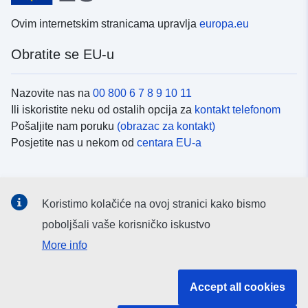
Ovim internetskim stranicama upravlja
europa.eu
Obratite se EU-u
Nazovite nas na
00 800 6 7 8 9 10 11
Ili iskoristite neku od ostalih opcija za
kontakt telefonom
Pošaljite nam poruku
(obrazac za kontakt)
Posjetite nas u nekom od
centara EU-a
Društvene mreže
Koristimo kolačiće na ovoj stranici kako bismo
Potražite kanale EU-a na
društvenim mrežama
poboljšali vaše korisničko iskustvo
More info
Institucije i tijela EU-
Accept all cookies