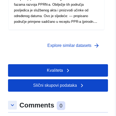
fazama razvoja PPRN-a. Obilježje tih područja
posljedica je službenog akta i proizvodi učinke od
određenog datuma. Ovo je sljedeće: — propisano
područje primjene sadržano u receptu PPR-a (prirodnog
ili tehnološkog); — opseg izloženosti riziku koji
odgovara području primjene uređenom odobrenim RPP-
om. To odobreno područje je smanjenje korisnosti (PM1
za PPRN-ove i PM3 za PPRT-ove); — opseg ispitivanja
arrow_forward
Explore similar datasets
koji odgovara omotnici u kojoj su ispitane opasnosti.
Kvaliteta
Slični skupovi podataka
Comments
keyboard_arrow_down
0