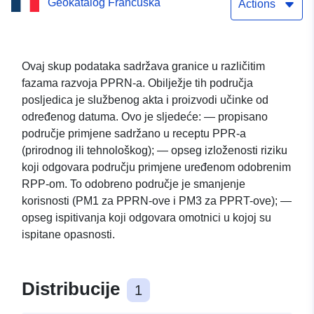
Geokatalog Francuska
sprečavanje prirodnog
Actions
rizika FETERNES-a (Haute-
Savoie) – odobren 10.
Ovaj skup podataka sadržava granice u različitim
fazama razvoja PPRN-a. Obilježje tih područja
svibnja 2017.
posljedica je službenog akta i proizvodi učinke od
određenog datuma. Ovo je sljedeće: — propisano
područje primjene sadržano u receptu PPR-a
(prirodnog ili tehnološkog); — opseg izloženosti riziku
koji odgovara području primjene uređenom odobrenim
RPP-om. To odobreno područje je smanjenje
korisnosti (PM1 za PPRN-ove i PM3 za PPRT-ove); —
opseg ispitivanja koji odgovara omotnici u kojoj su
ispitane opasnosti.
Distribucije
1