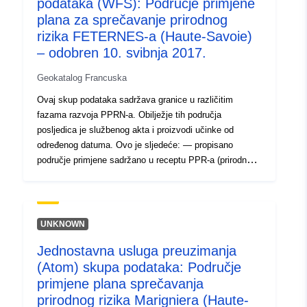
podataka (WFS): Područje primjene
http://inspire.ec.europa.eu/metadat
plana za sprečavanje prirodnog
codelist/ResourceType/services
rizika FETERNES-a (Haute-Savoie)
– odobren 10. svibnja 2017.
Geokatalog Francuska
Ovaj skup podataka sadržava granice u različitim
fazama razvoja PPRN-a. Obilježje tih područja
posljedica je službenog akta i proizvodi učinke od
određenog datuma. Ovo je sljedeće: — propisano
područje primjene sadržano u receptu PPR-a (prirodnog
ili tehnološkog); — opseg izloženosti riziku koji
odgovara području primjene uređenom odobrenim RPP-
om. To odobreno područje je smanjenje korisnosti (PM1
za PPRN-ove i PM3 za PPRT-ove); — opseg ispitivanja
UNKNOWN
koji odgovara omotnici u kojoj su ispitane opasnosti.
Jednostavna usluga preuzimanja
(Atom) skupa podataka: Područje
primjene plana sprečavanja
prirodnog rizika Marigniera (Haute-