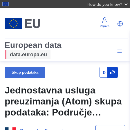
How do you know?
Prijava
European data
data.europa.eu
0
Skup podataka
Jednostavna usluga
preuzimanja (Atom) skupa
podataka: Područje
primjene plana za