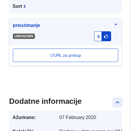
Sort
preuzimanje
-
UNKNOWN
0
URL za pristup
Dodatne informacije
keyboard_arrow_up
Ažurirano:
07 February 2020