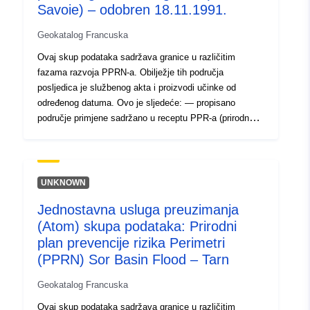
Savoie) – odobren 18.11.1991.
Geokatalog Francuska
Ovaj skup podataka sadržava granice u različitim
fazama razvoja PPRN-a. Obilježje tih područja
posljedica je službenog akta i proizvodi učinke od
određenog datuma. Ovo je sljedeće: — propisano
područje primjene sadržano u receptu PPR-a (prirodnog
ili tehnološkog); — opseg izloženosti riziku koji
odgovara području primjene uređenom odobrenim RPP-
om. To odobreno područje je smanjenje korisnosti (PM1
za PPRN-ove i PM3 za PPRT-ove); — opseg ispitivanja
UNKNOWN
koji odgovara omotnici u kojoj su ispitane opasnosti.
Jednostavna usluga preuzimanja
(Atom) skupa podataka: Prirodni
plan prevencije rizika Perimetri
(PPRN) Sor Basin Flood – Tarn
Geokatalog Francuska
Ovaj skup podataka sadržava granice u različitim