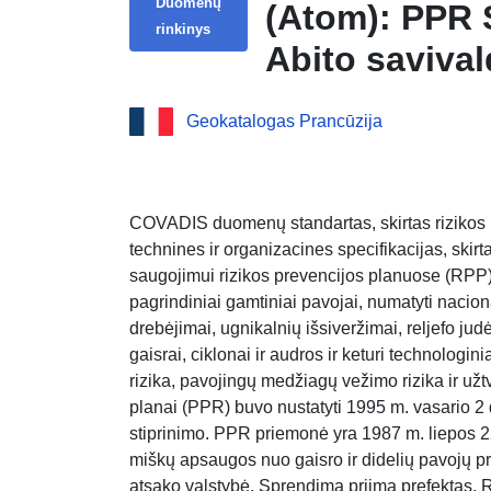
Duomenų
(Atom): PPR
rinkinys
Abito saviva
planas (6446
Geokatalogas Prancūzija
COVADIS duomenų standartas, skirtas rizikos 
technines ir organizacines specifikacijas, ski
saugojimui rizikos prevencijos planuose (RPP)
pagrindiniai gamtiniai pavojai, numatyti naciona
drebėjimai, ugnikalnių išsiveržimai, reljefo jud
gaisrai, ciklonai ir audros ir keturi technologin
rizika, pavojingų medžiagų vežimo rizika ir už
planai (PPR) buvo nustatyti 1995 m. vasario 2
stiprinimo. PPR priemonė yra 1987 m. liepos 2
miškų apsaugos nuo gaisro ir didelių pavojų p
atsako valstybė. Sprendimą priima prefektas. R