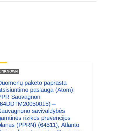
http://inspire.ec.europa.eu/metadata-
codelist/ResourceType/services
UNKNOWN
Duomenų paketo paprasta
atsisiuntimo paslauga (Atom):
PPR Sauvagnon
(64DDTM20050015) –
Sauvagnono savivaldybės
gamtinės rizikos prevencijos
planas (PPRN) (64511), Atlanto