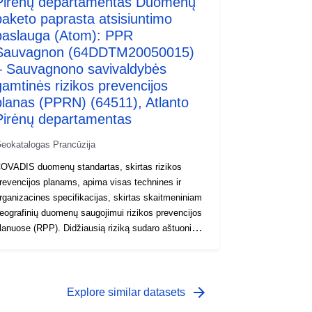
Pirėnų departamentas Duomenų
paketo paprasta atsisiuntimo
paslauga (Atom): PPR
Sauvagnon (64DDTM20050015)
– Sauvagnono savivaldybės
gamtinės rizikos prevencijos
planas (PPRN) (64511), Atlanto
Pirėnų departamentas
eokatalogas Prancūzija
OVADIS duomenų standartas, skirtas rizikos
revencijos planams, apima visas technines ir
rganizacines specifikacijas, skirtas skaitmeniniam
eografinių duomenų saugojimui rizikos prevencijos
lanuose (RPP). Didžiausią riziką sudaro aštuoni
agrindiniai gamtiniai pavojai, numatyti nacionalinėje
eritorijoje: potvyniai, žemės drebėjimai, ugnikalnių
šsiveržimai, reljefo judėjimas, pakrančių pavojai,
riūtys, miškų gaisrai, ciklonai ir audros ir keturi
arrow_forward
Explore similar datasets
echnologiniai pavojai: branduolinė rizika, pramoninė