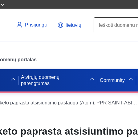
Prisijungti
lietuvių
uomenų portalas
Atvirųjų duomenų
Community
parengtumas
Duomenų paketo paprasta atsisiuntimo paslauga (Atom): PPR SAINT-ABIT (64DDTM20010004) – Sen Abito savivaldybės gamtinio pavojaus prevencijos planas (64469), Atlanto Pirėnų departamentas
to paprasta atsisiuntimo p