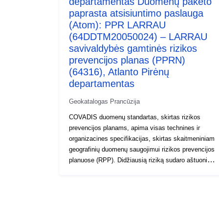
departamentas Duomenų paketo
paprasta atsisiuntimo paslauga
(Atom): PPR LARRAU
(64DDTM20050024) – LARRAU
savivaldybės gamtinės rizikos
prevencijos planas (PPRN)
(64316), Atlanto Pirėnų
departamentas
Geokatalogas Prancūzija
COVADIS duomenų standartas, skirtas rizikos
prevencijos planams, apima visas technines ir
organizacines specifikacijas, skirtas skaitmeniniam
geografinių duomenų saugojimui rizikos prevencijos
planuose (RPP). Didžiausią riziką sudaro aštuoni
pagrindiniai gamtiniai pavojai, numatyti nacionalinėje
teritorijoje: potvyniai, žemės drebėjimai, ugnikalnių
išsiveržimai, reljefo judėjimas, pakrančių pavojai,
griūtys, miškų gaisrai, ciklonai ir audros ir keturi
technologiniai pavojai: branduolinė rizika, pramoninė