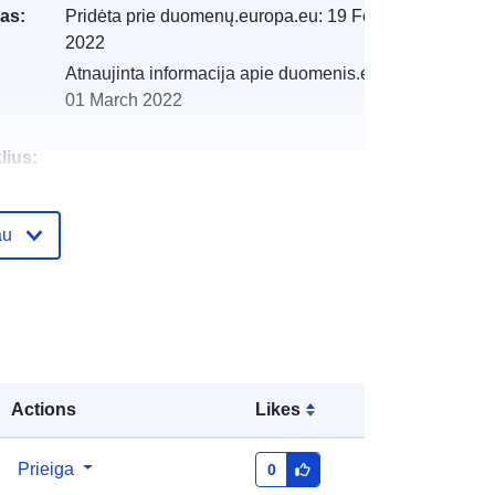
as:
Pridėta prie duomenų.europa.eu:
19 February
2022
Atnaujinta informacija apie duomenis.europa.eu:
01 March 2022
lius:
i:
http://catalogue.geo-
au
ide.developpement-
durable.gouv.fr/service/fr-
120066022-atom-1e44bbc7-e825-
4b76-a374-eb1d5ccb6453
http://data.europa.eu/88u/dataset/fr-
120066022-srv-81100078-030c-
Actions
Likes
4e04-b75e-47c8b117b503
Prieiga
0
Išteklius: