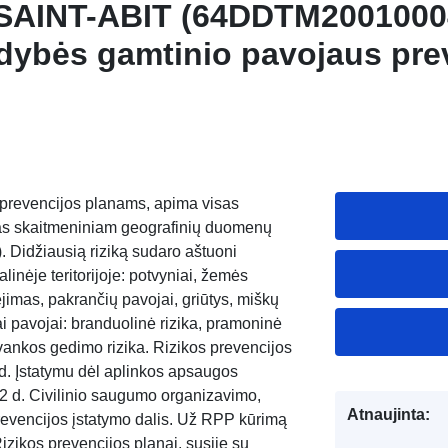
 SAINT-ABIT (64DDTM2001000
ldybės gamtinio pavojaus pre
9), Atlanto Pirėnų departame
prevencijos planams, apima visas
rtas skaitmeniniam geografinių duomenų
. Didžiausią riziką sudaro aštuoni
linėje teritorijoje: potvyniai, žemės
ėjimas, pakrančių pavojai, griūtys, miškų
iai pavojai: branduolinė rizika, pramoninė
tvankos gedimo rizika. Rizikos prevencijos
 d. Įstatymu dėl aplinkos apsaugos
2 d. Civilinio saugumo organizavimo,
Atnaujinta:
revencijos įstatymo dalis. Už RPP kūrimą
izikos prevencijos planai, susiję su