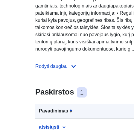
gamtiniais, technologiniais ar daugiapakopiais
pateikiama trijų kategorijų informacija: • Regul
kuriai kyla pavojus, geografines ribas. Šis ribų
taikomos konkrečios taisyklės. Šios taisyklės yr
skiriasi priklausomai nuo pavojaus lygio, kurį pa
teritorijų planą, kuris visiškai apima tyrimo sritį
nurodyti pavojingumo dokumentuose, kurie g...
Rodyti daugiau
Paskirstos
1
Pavadinimas
atsisiųsti