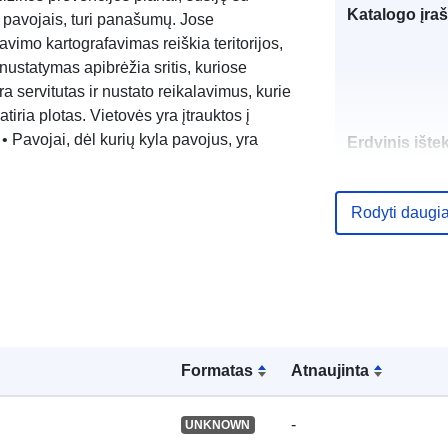
Katalogo įraš
 pavojais, turi panašumų. Jose
iavimo kartografavimas reiškia teritorijos,
 nustatymas apibrėžia sritis, kuriose
a servitutas ir nustato reikalavimus, kurie
tiria plotas. Vietovės yra įtrauktos į
. • Pavojai, dėl kurių kyla pavojus, yra
Erdvinis ištek
Identifikatoria
Rodyti daugi
uriRef:
Formatas
Atnaujinta
-
UNKNOWN
Rūšis: