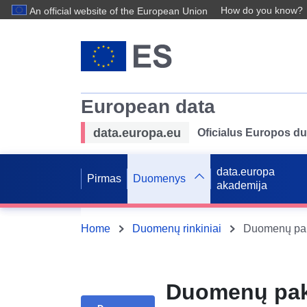
How do you know?
An official website of the European Union
European data
data.europa.eu
Oficialus Europos d
data.europa
Pirmas
Duomenys
akademija
Home
Duomenų rinkiniai
Duomenų pake