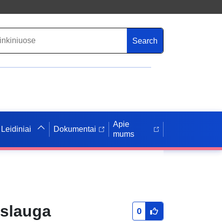
Search
Apie
Leidiniai
Dokumentai
mums
aslauga
0