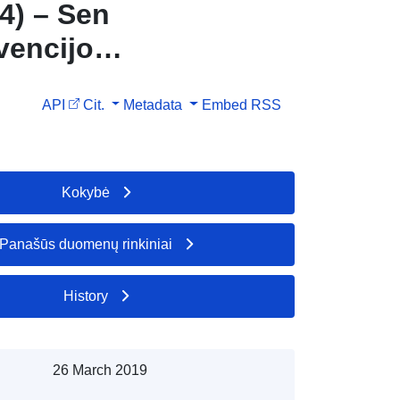
4) – Sen
vencijos
ntas
API
Cit.
Metadata
Embed
RSS
Kokybė
Panašūs duomenų rinkiniai
History
26 March 2019